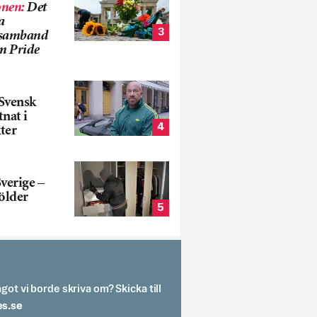
onen
:
Det
a
3
i samband
m Pride
Svensk
tnat i
4
ter
verige –
ölder
5
got vi borde skriva om? Skicka till
spit