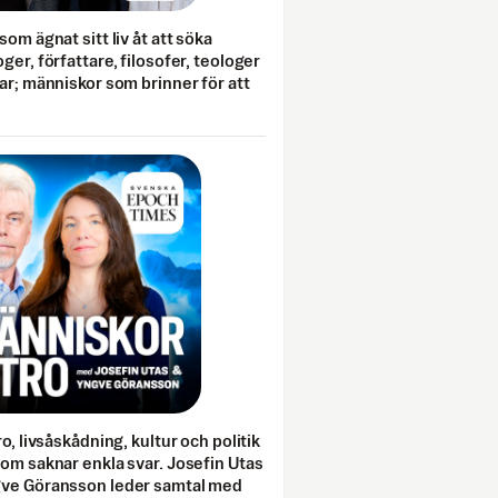
som ägnat sitt liv åt att söka
ger, författare, filosofer, teologer
ar; människor som brinner för att
o, livsåskådning, kultur och politik
som saknar enkla svar. Josefin Utas
gve Göransson leder samtal med