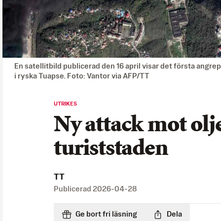
En satellitbild publicerad den 16 april visar det första angrep
i ryska Tuapse. Foto: Vantor via AFP/TT
UTRIKES
Ny attack mot olj
turiststaden
TT
Publicerad
2026-04-28
Ge bort fri läsning
Dela