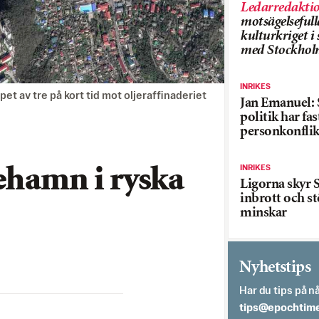
Ledarredakti
motsägelsefull
kulturkriget 
med Stockhol
INRIKES
pet av tre på kort tid mot oljeraffinaderiet
Jan Emanuel: 
politik har fas
personkonflik
INRIKES
ehamn i ryska
Ligorna skyr S
inbrott och st
minskar
Nyhetstips
Har du tips på nå
es.semithcope@