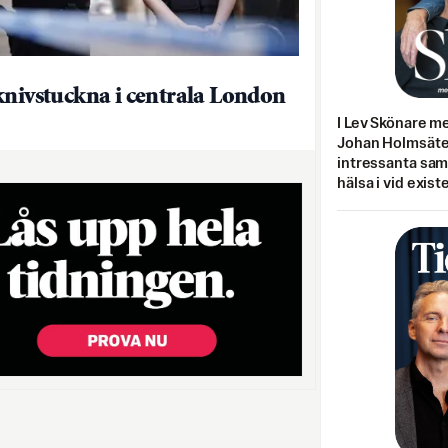
knivstuckna i centrala London
I Lev Skönare m
Johan Holmsäter
intressanta sa
hälsa i vid exist