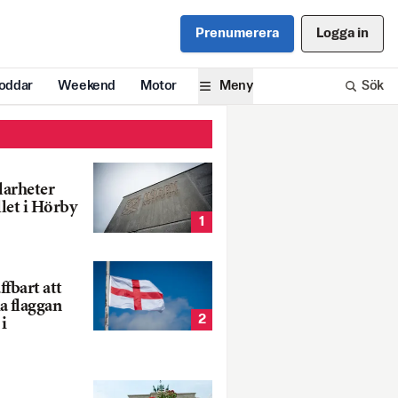
Prenumerera
Logga in
oddar
Weekend
Motor
Meny
Sök
larheter
llet i Hörby
1
fbart att
a flaggan
2
i