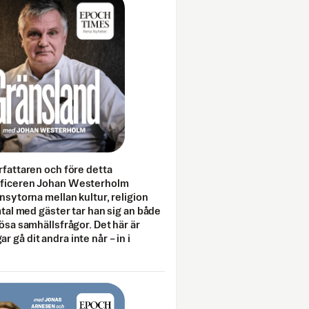
rfattaren och före detta
fficeren Johan Westerholm
onsytorna mellan kultur, religion
amtal med gäster tar han sig an både
lösa samhällsfrågor. Det här är
 gå dit andra inte når – in i