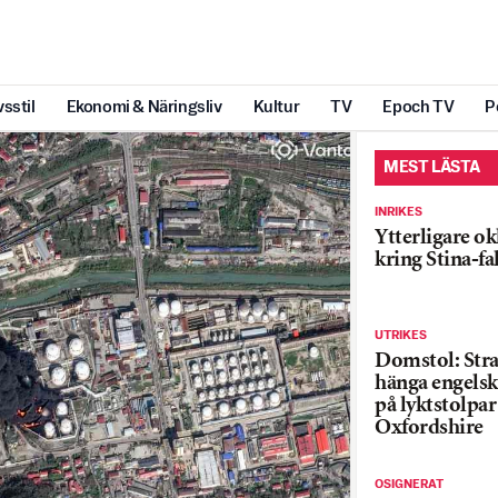
vsstil
Ekonomi & Näringsliv
Kultur
TV
Epoch TV
P
MEST LÄSTA
INRIKES
Ytterligare ok
kring Stina-fa
UTRIKES
Domstol: Straf
hänga engelsk
på lyktstolpar 
Oxfordshire
OSIGNERAT