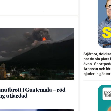
Stjärnor, doldis
har de sin plats 
även i Sportpod
Arnesen och idr
bjuder in gäster
nutbrott i Guatemala – röd
ng utfärdad