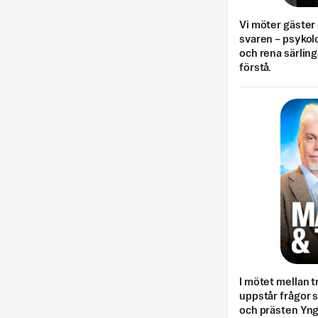
Vi möter gäster 
svaren – psykolo
och rena särling
förstå.
I mötet mellan tr
uppstår frågor 
och prästen Yn