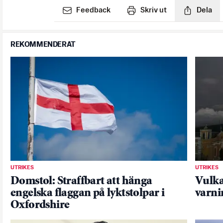
Feedback
Skriv ut
Dela
REKOMMENDERAT
UTRIKES
UTRIKES
Domstol: Straffbart att hänga
Vulka
engelska flaggan på lyktstolpar i
varni
Oxfordshire