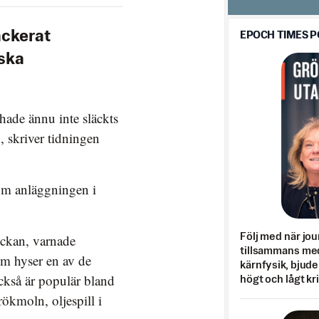
ackerat
EPOCH TIMES 
yska
hade ännu inte släckts
n, skriver tidningen
som anläggningen i
veckan, varnade
Följ med när jou
tillsammans med
om hyser en av de
kärnfysik, bjuder
ckså är populär bland
högt och lågt kr
rökmoln, oljespill i