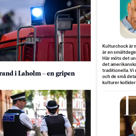
Kulturchock är 
är en smältdegel
Här möts det un
det amerikanska
traditionella. Vi
rand i Laholm – en gripen
och de små detal
kulturer kollider