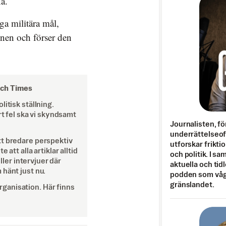
a.
ga militära mål,
inen och förser den
och Times
itisk ställning.
rt fel ska vi skyndsamt
Journalisten, fö
underrättelseo
tt bredare perspektiv
utforskar frikti
att alla artiklar alltid
och politik. I s
eller intervjuer där
aktuella och tid
 hänt just nu.
podden som vågar
gränslandet.
ganisation. Här finns