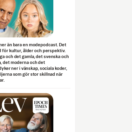
mer än bara en modepodcast. Det
 för kultur, ålder och perspektiv.
ga och det gamla, det svenska och
, det moderna och det
 dyker ner i vänskap, sociala koder,
jerna som gör stor skillnad när
ar.