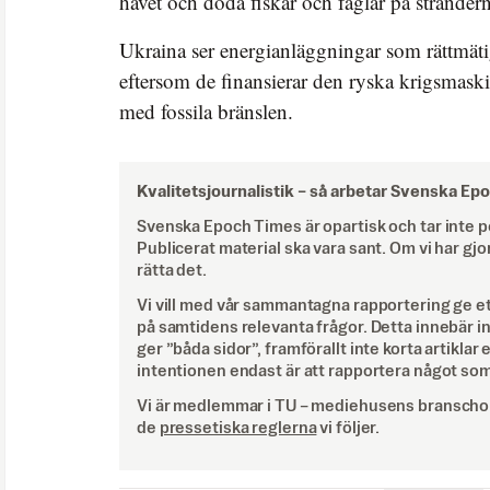
havet och döda fiskar och fåglar på strändern
Ukraina ser energianläggningar som rättmäti
eftersom de finansierar den ryska krigsmask
med fossila bränslen.
Kvalitetsjournalistik –
så arbetar Svenska Ep
Svenska Epoch Times är opartisk och tar inte pol
Publicerat material ska vara sant. Om vi har gjo
rätta det.
Vi vill med vår sammantagna rapportering ge e
på samtidens relevanta frågor. Detta innebär inte 
ger ”båda sidor”, framförallt inte korta artiklar 
intentionen endast är att rapportera något som
Vi är medlemmar i TU – mediehusens branschor
de
pressetiska reglerna
vi följer.