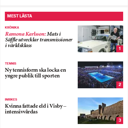
MEST LÄSTA
KRÖNIKA
Ramona Karlsson
:
Mats i
Säffle utvecklar transmissioner
i världsklass
1
TENNIS
Ny tennisform ska locka en
yngre publik till sporten
2
INRIKES
Kvinna fattade eld i Visby –
intensivvårdas
3