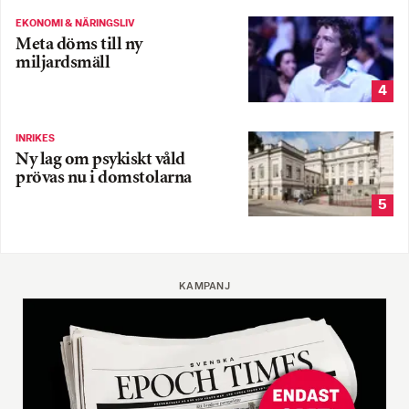
EKONOMI & NÄRINGSLIV
Meta döms till ny
miljardsmäll
4
INRIKES
Ny lag om psykiskt våld
prövas nu i domstolarna
5
KAMPANJ