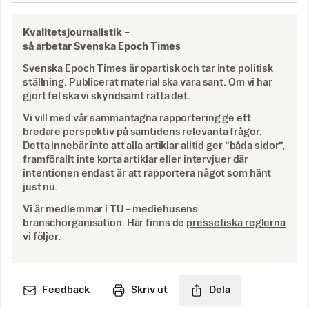
Kvalitetsjournalistik –
så arbetar Svenska Epoch Times
Svenska Epoch Times är opartisk och tar inte politisk
ställning. Publicerat material ska vara sant. Om vi har
gjort fel ska vi skyndsamt rätta det.
Vi vill med vår sammantagna rapportering ge ett
bredare perspektiv på samtidens relevanta frågor.
Detta innebär inte att alla artiklar alltid ger ”båda sidor”,
framförallt inte korta artiklar eller intervjuer där
intentionen endast är att rapportera något som hänt
just nu.
Vi är medlemmar i TU – mediehusens
branschorganisation. Här finns de
pressetiska reglerna
vi följer.
Feedback
Skriv ut
Dela