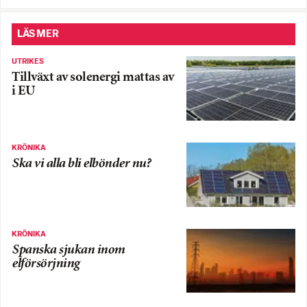
LÄS MER
UTRIKES
Tillväxt av solenergi mattas av
i EU
KRÖNIKA
Ska vi alla bli elbönder nu?
KRÖNIKA
Spanska sjukan inom
elförsörjning