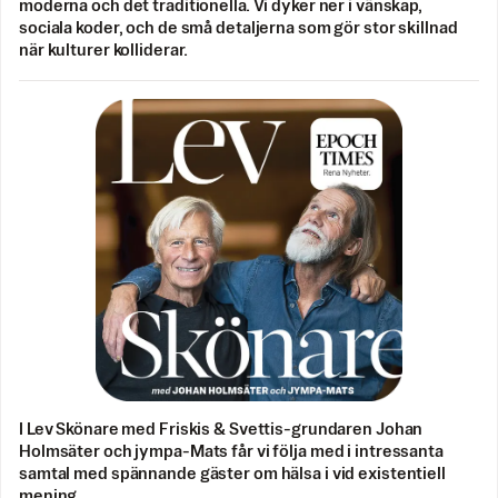
moderna och det traditionella. Vi dyker ner i vänskap,
sociala koder, och de små detaljerna som gör stor skillnad
när kulturer kolliderar.
I Lev Skönare med Friskis & Svettis-grundaren Johan
Holmsäter och jympa-Mats får vi följa med i intressanta
samtal med spännande gäster om hälsa i vid existentiell
mening.