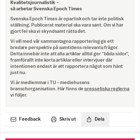
Kvalitetsjournalistik –
så arbetar Svenska Epoch Times
Svenska Epoch Times är opartisk och tar inte politisk
ställning. Publicerat material ska vara sant. Om vi har
gjort fel ska vi skyndsamt rätta det.
Vi vill med vår sammantagna rapportering ge ett
bredare perspektiv på samtidens relevanta frågor.
Detta innebär inte att alla artiklar alltid ger ”båda sidor”,
framförallt inte korta artiklar eller intervjuer där
intentionen endast är att rapportera något som hänt
just nu.
Vi är medlemmar i TU – mediehusens
branschorganisation. Här finns de
pressetiska reglerna
vi följer.
Feedback
Skriv ut
Dela