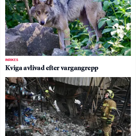
INRIKES
Kviga avlivad efter vargangrepp