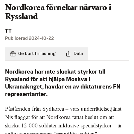
Nordkorea förnekar närvaro i
Ryssland
TT
Publicerad
2024-10-22
Ge bort fri läsning
Dela
Nordkorea har inte skickat styrkor till
Ryssland för att hjälpa Moskva i
Ukrainakriget, hävdar en av diktaturens FN-
representanter.
Påståenden från Sydkorea – vars underrättelsetjänst
Nis flaggat för att Nordkorea fattat beslut om att
skicka 12 000 soldater inklusive specialstyrkor – är
enligt representanten "grundlösa rykten".