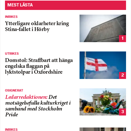
MEST LÄSTA
INRIKES
Ytterligare oklarheter kring
Stina-fallet i Hörby
1
UTRIKES
Domstol: Straffbart att hänga
engelska flaggan på
lyktstolpar i Oxfordshire
2
OSIGNERAT
Ledarredaktionen
:
Det
motsägelsefulla kulturkriget i
samband med Stockholm
3
Pride
INRIKES