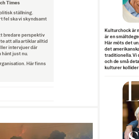
och Times
itisk ställning.
rt fel ska vi skyndsamt
Kulturchock är 
tt bredare perspektiv
är en smältdegel
att alla artiklar alltid
Här möts det un
eller intervjuer där
det amerikanska
 hänt just nu.
traditionella. Vi
och de små detal
ganisation. Här finns
kulturer kollider