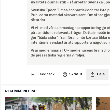
Kvalitetsjournalistik –
så arbetar Svenska Ep
Svenska Epoch Times är opartisk och tar inte pol
Publicerat material ska vara sant. Om vi har gjo
rätta det.
Vi vill med vår sammantagna rapportering ge e
på samtidens relevanta frågor. Detta innebär inte 
ger ”båda sidor”, framförallt inte korta artiklar 
intentionen endast är att rapportera något som
Vi är medlemmar i TU – mediehusens branschor
de
pressetiska reglerna
vi följer.
Feedback
Skriv ut
Dela
REKOMMENDERAT