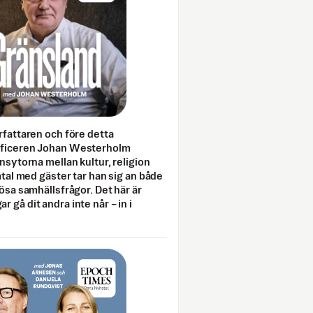
rfattaren och före detta
fficeren Johan Westerholm
onsytorna mellan kultur, religion
amtal med gäster tar han sig an både
lösa samhällsfrågor. Det här är
 gå dit andra inte når – in i