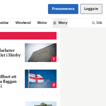
Prenumerera
Logga in
oddar
Weekend
Motor
Meny
Sök
larheter
llet i Hörby
1
fbart att
a flaggan
2
i