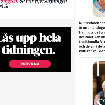
lomgren
:
Så blir elförsörjningen
0 år
Kulturchock är 
är en smältdegel
Här möts det un
det amerikanska
traditionella. Vi
och de små detal
kulturer kollider