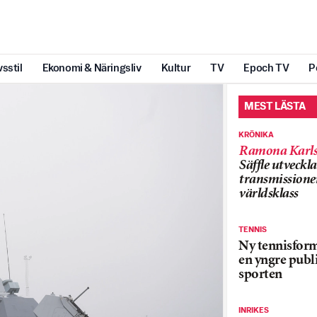
vsstil
Ekonomi & Näringsliv
Kultur
TV
Epoch TV
P
MEST LÄSTA
KRÖNIKA
Ramona Karls
Säffle utveckla
transmissioner
världsklass
TENNIS
Ny tennisform
en yngre publi
sporten
INRIKES