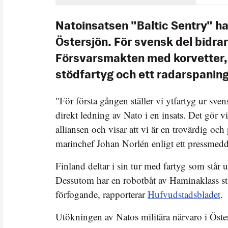
Natoinsatsen "Baltic Sentry" har
Östersjön. För svensk del bidrar
Försvarsmakten med korvetter, 
stödfartyg och ett radarspaning
"För första gången ställer vi ytfartyg ur sv
direkt ledning av Nato i en insats. Det gör vi 
alliansen och visar att vi är en trovärdig och p
marinchef Johan Norlén enligt ett pressmed
Finland deltar i sin tur med fartyg som står 
Dessutom har en robotbåt av Haminaklass stäl
förfogande, rapporterar
Hufvudstadsbladet
.
Utökningen av Natos militära närvaro i Öster