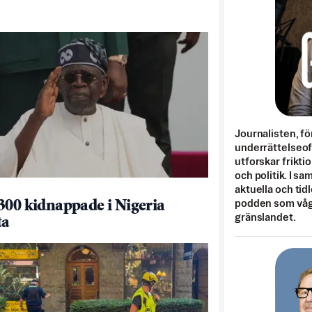
Journalisten, fö
underrättelseo
utforskar frikti
och politik. I s
aktuella och tid
300 kidnappade i Nigeria
podden som vågar
gränslandet.
ta