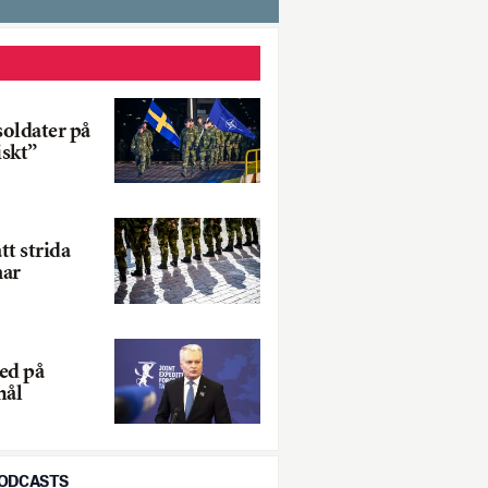
oldater på
iskt”
tt strida
nar
ed på
mål
PODCASTS