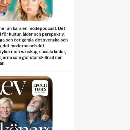
mer än bara en modepodcast. Det
 för kultur, ålder och perspektiv.
ga och det gamla, det svenska och
, det moderna och det
 dyker ner i vänskap, sociala koder,
jerna som gör stor skillnad när
ar.