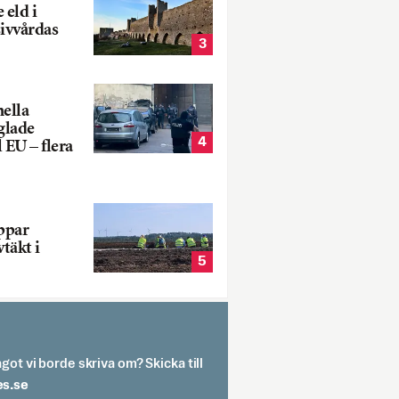
 eld i
sivvårdas
3
nella
glade
4
 EU – flera
oppar
vtäkt i
5
got vi borde skriva om? Skicka till
spit