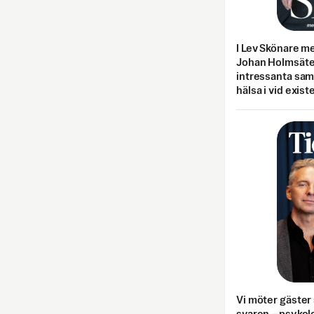
I Lev Skönare m
Johan Holmsäter
intressanta sa
hälsa i vid exist
Vi möter gäster 