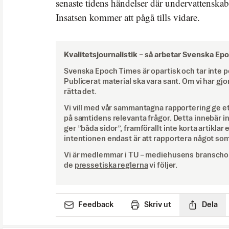
senaste tidens händelser där undervattenskabl
Insatsen kommer att pågå tills vidare.
Kvalitetsjournalistik –
så arbetar Svenska Ep
Svenska Epoch Times är opartisk och tar inte pol
Publicerat material ska vara sant. Om vi har gjo
rätta det.
Vi vill med vår sammantagna rapportering ge e
på samtidens relevanta frågor. Detta innebär inte 
ger ”båda sidor”, framförallt inte korta artiklar 
intentionen endast är att rapportera något som
Vi är medlemmar i TU – mediehusens branschor
de
pressetiska reglerna
vi följer.
Feedback
Skriv ut
Dela