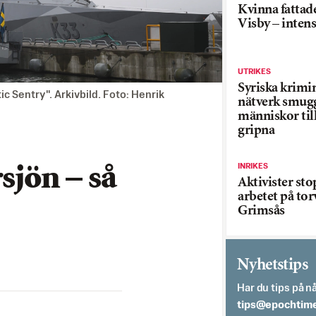
Kvinna fattade
Visby – inten
UTRIKES
Syriska krimi
c Sentry". Arkivbild. Foto: Henrik
nätverk smug
människor till
gripna
INRIKES
sjön – så
Aktivister st
arbetet på tor
Grimsås
Nyhetstips
Har du tips på nå
es.semithcope@