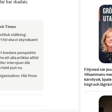
ar har skadats.
och Times
itisk ställning.
rt fel ska vi skyndsamt
tt bredare perspektiv
att alla artiklar alltid
eller intervjuer där
 hänt just nu.
Följ med när jou
tillsammans med
ganisation. Här finns
kärnfysik, bjuder
högt och lågt kr