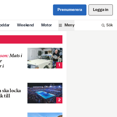
Prenumerera
Logga in
oddar
Weekend
Motor
Meny
Sök
son
:
Mats i
r
1
 i
 ska locka
k till
2