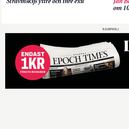
Stravinskijs yttre och inre exil
Jan B
om 10
KAMPANJ