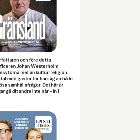
rfattaren och före detta
fficeren Johan Westerholm
onsytorna mellan kultur, religion
amtal med gäster tar han sig an både
lösa samhällsfrågor. Det här är
 gå dit andra inte når – in i