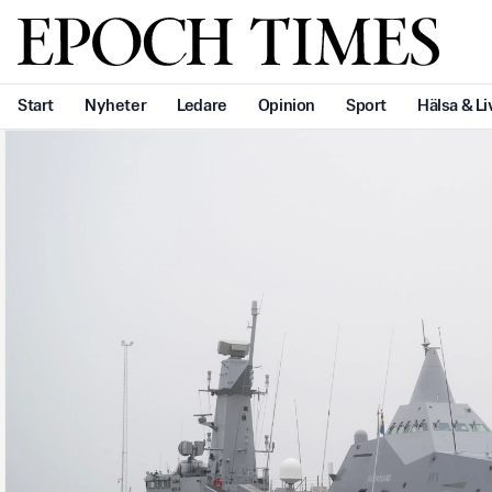
Svenska Epoch Times
Start
Nyheter
Ledare
Opinion
Sport
Hälsa & Li