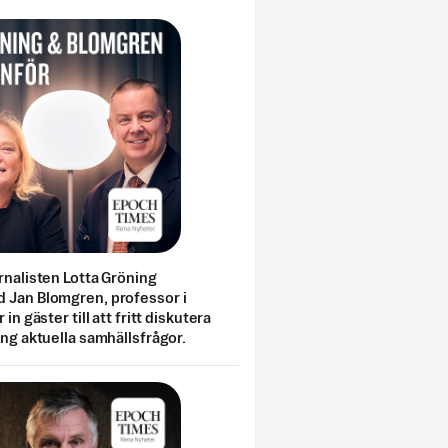
rnalisten Lotta Gröning
 Jan Blomgren, professor i
 in gäster till att fritt diskutera
ing aktuella samhällsfrågor.