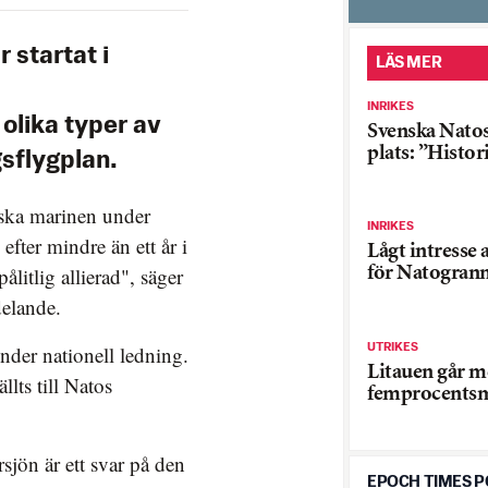
 startat i
LÄS MER
INRIKES
olika typer av
Svenska Natos
plats: ”Histor
sflygplan.
enska marinen under
INRIKES
efter mindre än ett år i
Lågt intresse a
ålitlig allierad", säger
för Natogran
delande.
UTRIKES
under nationell ledning.
Litauen går m
lts till Natos
femprocents
sjön är ett svar på den
EPOCH TIMES 