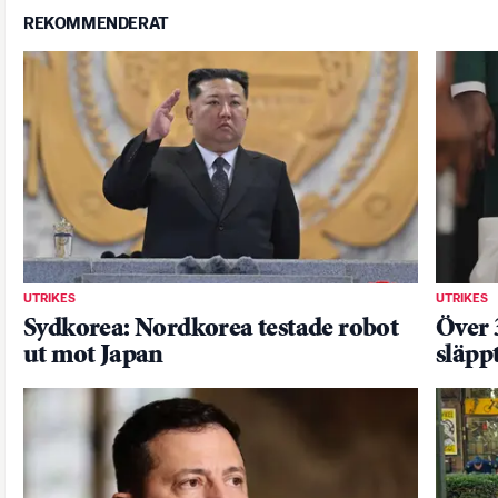
REKOMMENDERAT
UTRIKES
UTRIKES
Sydkorea: Nordkorea testade robot
Över 
ut mot Japan
släpp