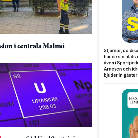
sion i centrala Malmö
Stjärnor, doldis
har de sin plats 
även i Sportpod
Arnesen och idr
bjuder in gäster