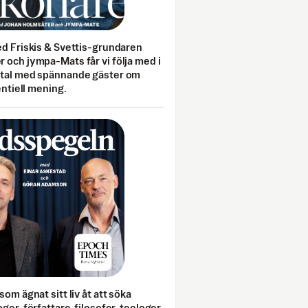
ed Friskis & Svettis-grundaren
 och jympa-Mats får vi följa med i
mtal med spännande gäster om
entiell mening.
som ägnat sitt liv åt att söka