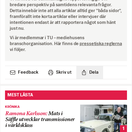
bredare perspektiv på samtidens relevanta frågor.
Detta innebär inte att alla artiklar alltid ger ”båda sidor”,
framförallt inte korta artiklar eller intervjuer där
intentionen endast är att rapportera något som hänt
just nu.
Vi är medlemmar i TU – mediehusens
branschorganisation. Här finns de
pressetiska reglerna
vi följer.
Feedback
Skriv ut
Dela
MEST LÄSTA
KRÖNIKA
Ramona Karlsson
:
Mats i
Säffle utvecklar transmissioner
i världsklass
1