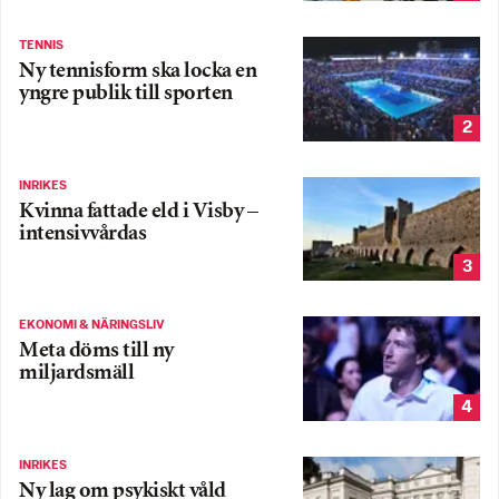
TENNIS
Ny tennisform ska locka en
yngre publik till sporten
2
INRIKES
Kvinna fattade eld i Visby –
intensivvårdas
3
EKONOMI & NÄRINGSLIV
Meta döms till ny
miljardsmäll
4
INRIKES
Ny lag om psykiskt våld