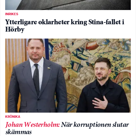
INRIKES
Ytterligare oklarheter kring Stina-fallet i
Hörby
KRÖNIKA
Johan Westerholm
:
När korruptionen slutar
skämmas