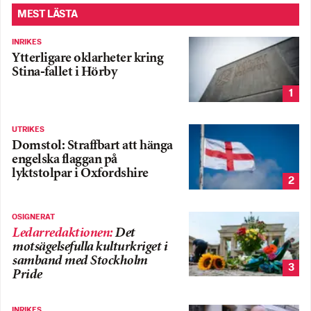
MEST LÄSTA
INRIKES
Ytterligare oklarheter kring
Stina-fallet i Hörby
1
UTRIKES
Domstol: Straffbart att hänga
engelska flaggan på
lyktstolpar i Oxfordshire
2
OSIGNERAT
Ledarredaktionen
:
Det
motsägelsefulla kulturkriget i
samband med Stockholm
3
Pride
INRIKES