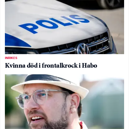
INRIKES
Kvinna död i frontalkrock i Habo