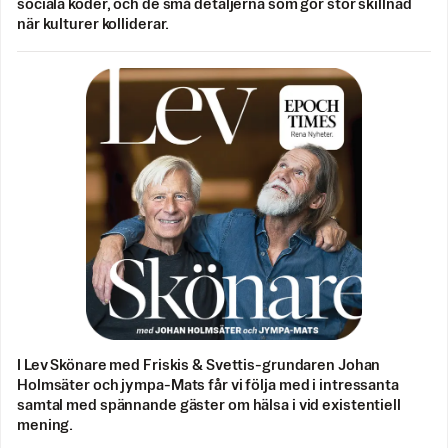
sociala koder, och de små detaljerna som gör stor skillnad
när kulturer kolliderar.
I Lev Skönare med Friskis & Svettis-grundaren Johan
Holmsäter och jympa-Mats får vi följa med i intressanta
samtal med spännande gäster om hälsa i vid existentiell
mening.