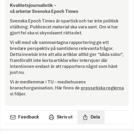
Kvalitetsjournalistik –
så arbetar Svenska Epoch Times
Svenska Epoch Times är opartisk och tar inte politisk
ställning. Publicerat material ska vara sant. Om vi har
gjort fel ska vi skyndsamt rätta det.
Vi vill med vår sammantagna rapportering ge ett
bredare perspektiv på samtidens relevanta frågor.
Detta innebär inte att alla artiklar alltid ger ”båda sidor”,
framförallt inte korta artiklar eller intervjuer där
intentionen endast är att rapportera något som hänt
just nu.
Vi är medlemmar i TU – mediehusens
branschorganisation. Här finns de
pressetiska reglerna
vi följer.
Feedback
Skriv ut
Dela