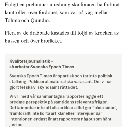
Enligt en preliminär utredning ska föraren ha förlorat
kontrollen över fordonet, som var på väg mellan
Tolima och Quindio.
Flera av de drabbade kastades till följd av krocken av
bussen och över broräcket.
Kvalitetsjournalistik –
så arbetar Svenska Epoch Times
Svenska Epoch Times är opartisk och tar inte politisk
ställning. Publicerat material ska vara sant. Om vi har
gjort fel ska vi skyndsamt rätta det.
Vi vill med vår sammantagna rapportering ge ett
bredare perspektiv på samtidens relevanta frågor.
Detta innebär inte att alla artiklar alltid ger ”båda sidor”,
framförallt inte korta artiklar eller intervjuer där
intentionen endast är att rapportera något som hänt
just nu.