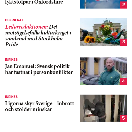
lyktstolpar i Oxfordshire
2
OSIGNERAT
Ledarredaktionen
:
Det
motsägelsefulla kulturkriget i
samband med Stockholm
3
Pride
INRIKES
Jan Emanuel: Svensk politik
har fastnat i personkonflikter
4
INRIKES
Ligorna skyr Sverige – inbrott
och stölder minskar
5