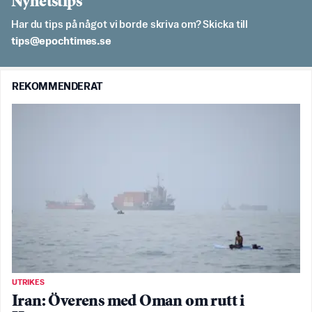
Nyhetstips
Har du tips på något vi borde skriva om? Skicka till
es.semithcope@spit
REKOMMENDERAT
UTRIKES
Iran: Överens med Oman om rutt i