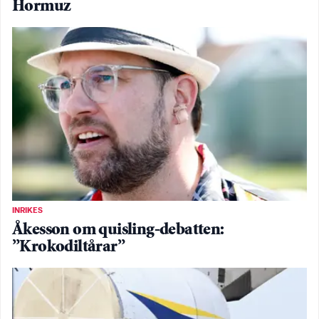
Hormuz
INRIKES
Åkesson om quisling-debatten:
”Krokodiltårar”