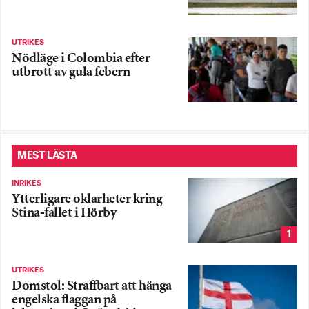
UTRIKES
Nödläge i Colombia efter
utbrott av gula febern
MEST LÄSTA
INRIKES
Ytterligare oklarheter kring
Stina-fallet i Hörby
1
UTRIKES
Domstol: Straffbart att hänga
engelska flaggan på