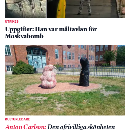
UTRIKES
Uppgifter: Han var måltavlan för
Moskvabomb
KULTURLEDARE
Anton Carlson
:
Den ofrivilliga skönheten