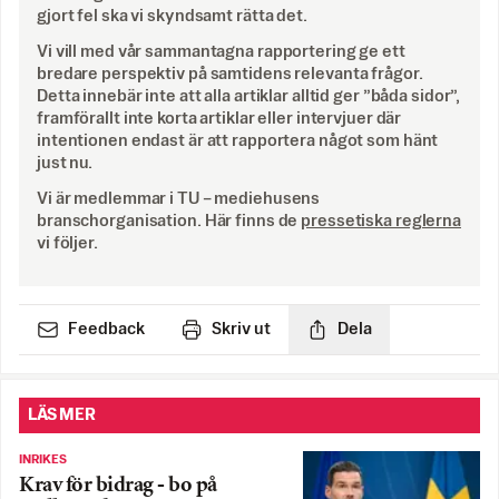
gjort fel ska vi skyndsamt rätta det.
Vi vill med vår sammantagna rapportering ge ett
bredare perspektiv på samtidens relevanta frågor.
Detta innebär inte att alla artiklar alltid ger ”båda sidor”,
framförallt inte korta artiklar eller intervjuer där
intentionen endast är att rapportera något som hänt
just nu.
Vi är medlemmar i TU – mediehusens
branschorganisation. Här finns de
pressetiska reglerna
vi följer.
Feedback
Skriv ut
Dela
LÄS MER
INRIKES
Krav för bidrag - bo på