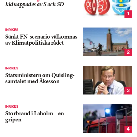
kidnappades av S och SD
1
INRIKES
Sänkt FN-scenario välkomnas
av Klimatpolitiska rådet
2
INRIKES
Statsministern om Quisling-
samtalet med Åkesson
3
INRIKES
Storbrand i Laholm – en
gripen
4