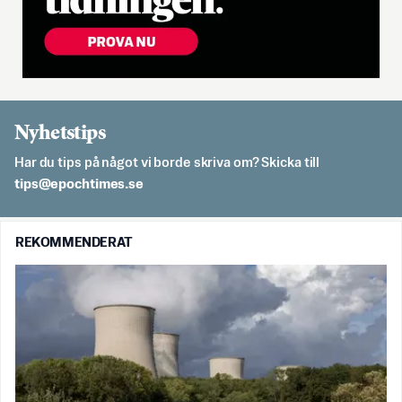
Nyhetstips
Har du tips på något vi borde skriva om? Skicka till
es.semithcope@spit
REKOMMENDERAT