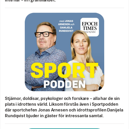
inte når – in i gränslandet.
Stjärnor, doldisar, psykologer och forskare – alla har de sin
plats i idrottens värld. Liksom förstås även i Sportpodden
där sportchefen Jonas Arnesen och idrottsprofilen Danijela
Rundqvist bjuder in gäster för intressanta samtal.