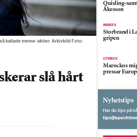
Quisling-sam
Åkesson
INRIKES
Storbrand i L
gripen
å kallade meme-aktier. Arkivbild Foto:
UTRIKES
Marockos mig
pressar Europ
kerar slå hårt
Nyhetstips
Har du tips på nå
es.semithcope@