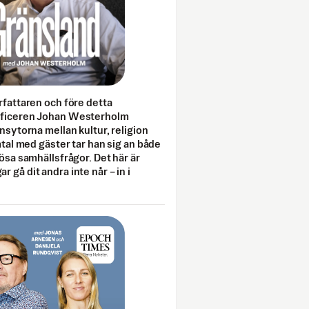
rfattaren och före detta
fficeren Johan Westerholm
onsytorna mellan kultur, religion
amtal med gäster tar han sig an både
lösa samhällsfrågor. Det här är
 gå dit andra inte når – in i