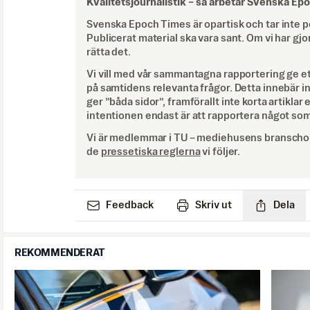
Kvalitetsjournalistik –
så arbetar Svenska Ep
Svenska Epoch Times är opartisk och tar inte pol
Publicerat material ska vara sant. Om vi har gjo
rätta det.
Vi vill med vår sammantagna rapportering ge e
på samtidens relevanta frågor. Detta innebär inte 
ger ”båda sidor”, framförallt inte korta artiklar 
intentionen endast är att rapportera något som
Vi är medlemmar i TU – mediehusens branschor
de
pressetiska reglerna
vi följer.
Feedback
Skriv ut
Dela
REKOMMENDERAT