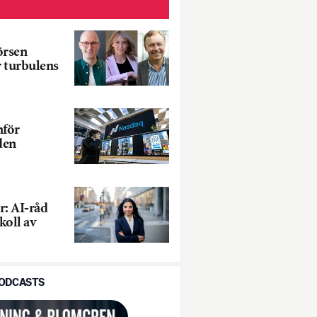
örsen
r turbulens
nför
den
: AI-råd
koll av
PODCASTS