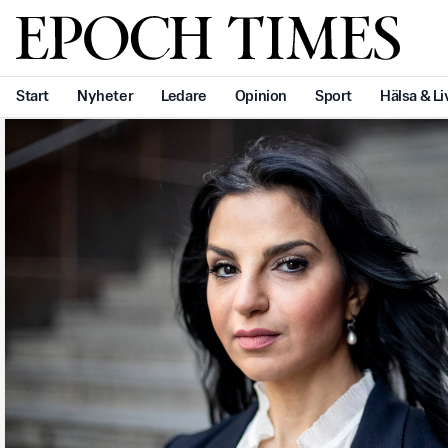
Svenska Epoch Times
Start
Nyheter
Ledare
Opinion
Sport
Hälsa & Li