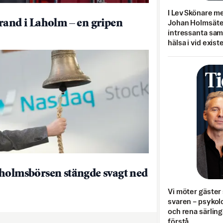
I Lev Skönare m
rand i Laholm – en gripen
Johan Holmsäter
intressanta sa
hälsa i vid exist
holmsbörsen stängde svagt ned
Vi möter gäster 
svaren – psykolo
och rena särling
förstå.