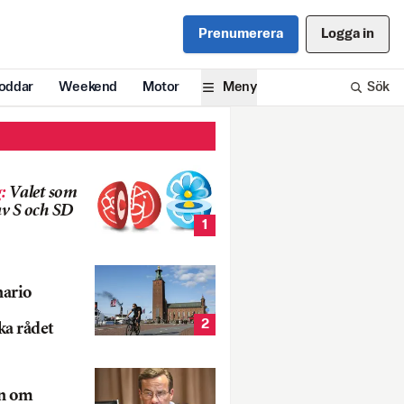
Prenumerera
Logga in
oddar
Weekend
Motor
Meny
Sök
g
:
Valet som
v S och SD
1
nario
2
ka rådet
rn om