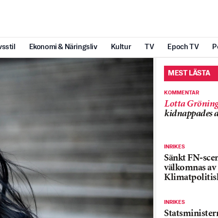
vsstil
Ekonomi & Näringsliv
Kultur
TV
Epoch TV
P
MEST LÄSTA
KOMMENTAR
Lotta Grönin
kidnappades a
INRIKES
Sänkt FN-sce
välkomnas av
Klimatpolitis
INRIKES
Statsministe