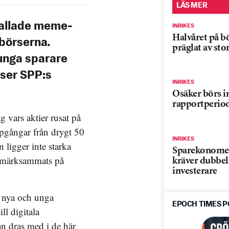
LÄS MER
kallade meme-
INRIKES
Halvåret på b
 börserna.
präglat av sto
unga sparare
ser SPP:s
INRIKES
Osäker börs i
rapportperio
 vars aktier rusat på
gångar från drygt 50
INRIKES
ligger inte starka
Sparekonomer
uppmärksammats på
kräver dubbel
investerare
a nya och unga
EPOCH TIMES 
ill digitala
an dras med i de här