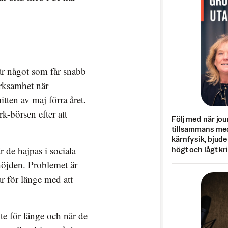
 något som får snabb
ärksamhet när
tten av maj förra året.
k-börsen efter att
Följ med när jou
tillsammans med
kärnfysik, bjuder
 de hajpas i sociala
högt och lågt kr
 höjden. Problemet är
ar för länge med att
te för länge och när de