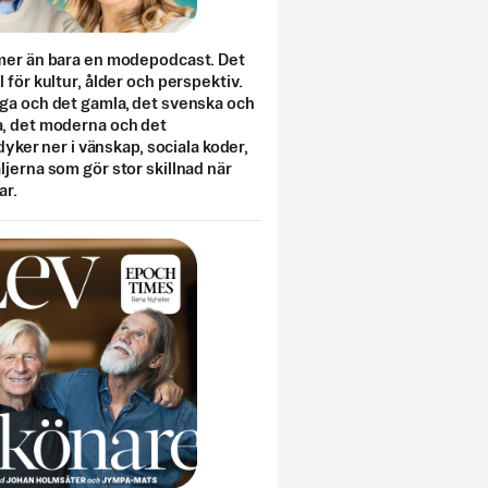
mer än bara en modepodcast. Det
 för kultur, ålder och perspektiv.
ga och det gamla, det svenska och
, det moderna och det
 dyker ner i vänskap, sociala koder,
jerna som gör stor skillnad när
ar.