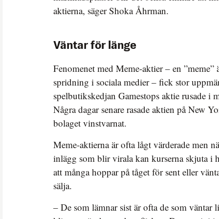
aktierna, säger Shoka Åhrman.
Väntar för länge
Fenomenet med Meme-aktier – en ”meme” är
spridning i sociala medier – fick stor uppm
spelbutikskedjan Gamestops aktie rusade i mi
Några dagar senare rasade aktien på New Yor
bolaget vinstvarnat.
Meme-aktierna är ofta lågt värderade men när
inlägg som blir virala kan kurserna skjuta i
att många hoppar på tåget för sent eller vänt
sälja.
– De som lämnar sist är ofta de som väntar li