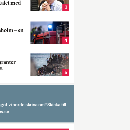
talet med
3
aholm – en
4
ranter
a
5
got vi borde skriva om? Skicka till
spit