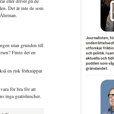
rar eller driver på de
len. Det är inte de som
r Åhrman.
Journalisten, fö
underrättelseo
gången utan grunden till
utforskar frikti
ursen? Finns det en
och politik. I s
aktuella och tid
podden som vågar
gränslandet.
kså en risk förknippat
ara för bra för att
ns inga gratisluncher.