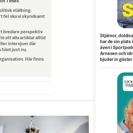
och Times
itisk ställning.
rt fel ska vi skyndsamt
tt bredare perspektiv
Stjärnor, doldis
att alla artiklar alltid
har de sin plats 
eller intervjuer där
även i Sportpod
 hänt just nu.
Arnesen och idr
ganisation. Här finns
bjuder in gäster