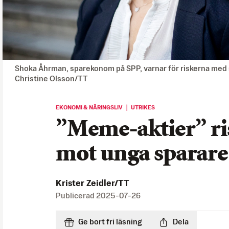
Shoka Åhrman, sparekonom på SPP, varnar för riskerna med s
Christine Olsson/TT
EKONOMI & NÄRINGSLIV ｜ UTRIKES
”Meme-aktier” ris
mot unga sparare
Krister Zeidler/TT
Publicerad
2025-07-26
Ge bort fri läsning
Dela