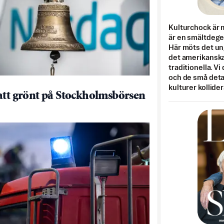
Kulturchock är 
är en smältdegel
Här möts det un
det amerikanska
traditionella. Vi
och de små detal
kulturer kollider
att grönt på Stockholmsbörsen