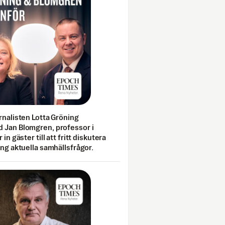
rnalisten Lotta Gröning
 Jan Blomgren, professor i
 in gäster till att fritt diskutera
ing aktuella samhällsfrågor.