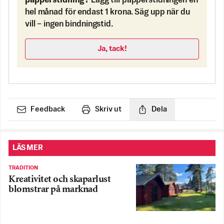
papperstidning?
Lägg till papperstidningen en
hel månad för endast 1 krona. Säg upp när du
vill – ingen bindningstid.
Ja, tack!
Feedback
Skriv ut
Dela
LÄS MER
TRADITION
Kreativitet och skaparlust
blomstrar på marknad