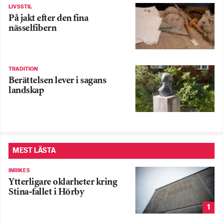
LIVSSTIL
På jakt efter den fina
nässelfibern
TRADITION
Berättelsen lever i sagans
landskap
MEST LÄSTA
INRIKES
Ytterligare oklarheter kring
Stina-fallet i Hörby
1