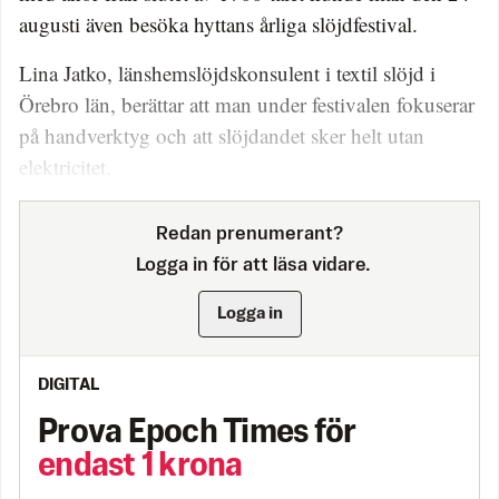
augusti även besöka hyttans årliga slöjdfestival.
Lina Jatko, länshemslöjdskonsulent i textil slöjd i
Örebro län, berättar att man under festivalen fokuserar
på handverktyg och att slöjdandet sker helt utan
elektricitet.
Redan prenumerant?
Logga in för att läsa vidare.
Logga in
DIGITAL
Prova Epoch Times för
endast 1 krona