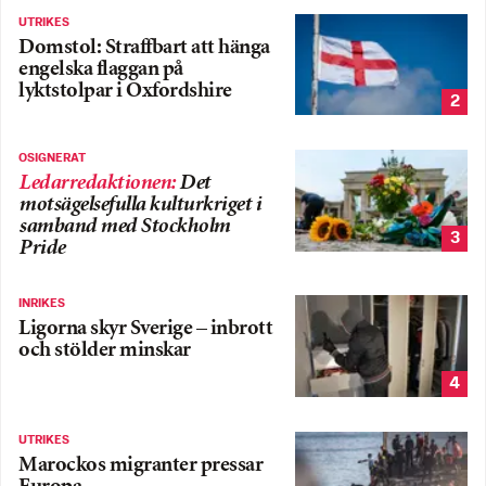
UTRIKES
Domstol: Straffbart att hänga
engelska flaggan på
lyktstolpar i Oxfordshire
2
OSIGNERAT
Ledarredaktionen
:
Det
motsägelsefulla kulturkriget i
samband med Stockholm
3
Pride
INRIKES
Ligorna skyr Sverige – inbrott
och stölder minskar
4
UTRIKES
Marockos migranter pressar