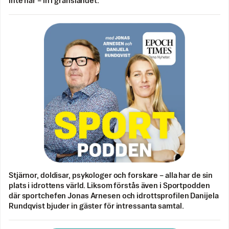
inte når – in i gränslandet.
Stjärnor, doldisar, psykologer och forskare – alla har de sin
plats i idrottens värld. Liksom förstås även i Sportpodden
där sportchefen Jonas Arnesen och idrottsprofilen Danijela
Rundqvist bjuder in gäster för intressanta samtal.