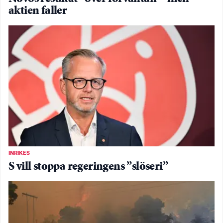
aktien faller
INRIKES
S vill stoppa regeringens ”slöseri”