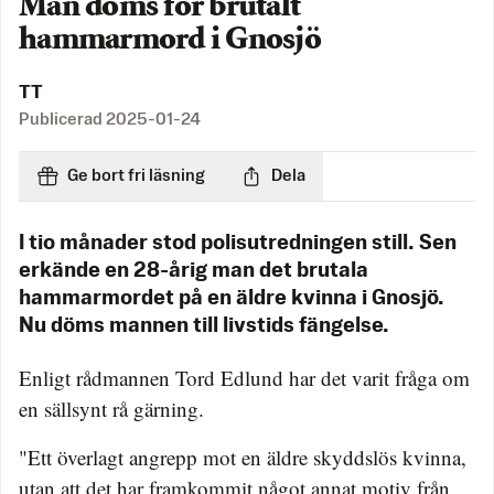
Man döms för brutalt
hammarmord i Gnosjö
TT
Publicerad
2025-01-24
Ge bort fri läsning
Dela
I tio månader stod polisutredningen still. Sen
erkände en 28-årig man det brutala
hammarmordet på en äldre kvinna i Gnosjö.
Nu döms mannen till livstids fängelse.
Enligt rådmannen Tord Edlund har det varit fråga om
en sällsynt rå gärning.
"Ett överlagt angrepp mot en äldre skyddslös kvinna,
utan att det har framkommit något annat motiv från