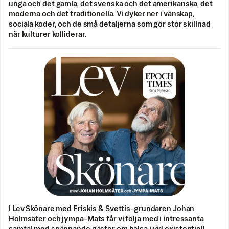
unga och det gamla, det svenska och det amerikanska, det
moderna och det traditionella. Vi dyker ner i vänskap,
sociala koder, och de små detaljerna som gör stor skillnad
när kulturer kolliderar.
I Lev Skönare med Friskis & Svettis-grundaren Johan
Holmsäter och jympa-Mats får vi följa med i intressanta