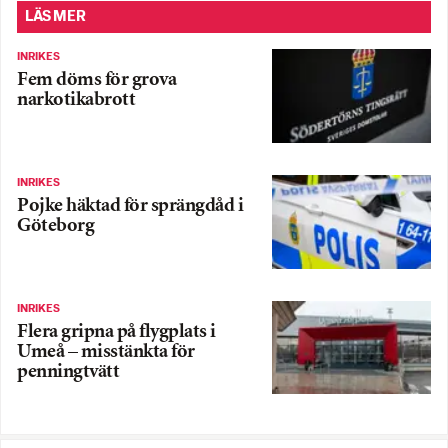
LÄS MER
INRIKES
Fem döms för grova
narkotikabrott
INRIKES
Pojke häktad för sprängdåd i
Göteborg
INRIKES
Flera gripna på flygplats i
Umeå – misstänkta för
penningtvätt