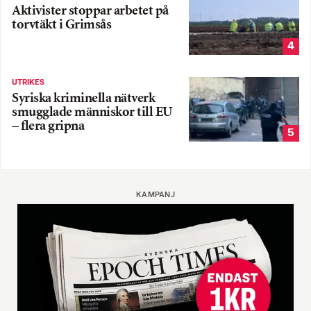
Aktivister stoppar arbetet på
torvtäkt i Grimsås
4
UTRIKES
Syriska kriminella nätverk
smugglade människor till EU
– flera gripna
5
KAMPANJ