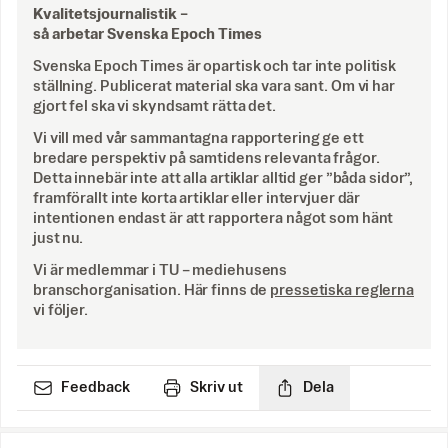
Kvalitetsjournalistik –
så arbetar Svenska Epoch Times
Svenska Epoch Times är opartisk och tar inte politisk
ställning. Publicerat material ska vara sant. Om vi har
gjort fel ska vi skyndsamt rätta det.
Vi vill med vår sammantagna rapportering ge ett
bredare perspektiv på samtidens relevanta frågor.
Detta innebär inte att alla artiklar alltid ger ”båda sidor”,
framförallt inte korta artiklar eller intervjuer där
intentionen endast är att rapportera något som hänt
just nu.
Vi är medlemmar i TU – mediehusens
branschorganisation. Här finns de
pressetiska reglerna
vi följer.
Feedback
Skriv ut
Dela