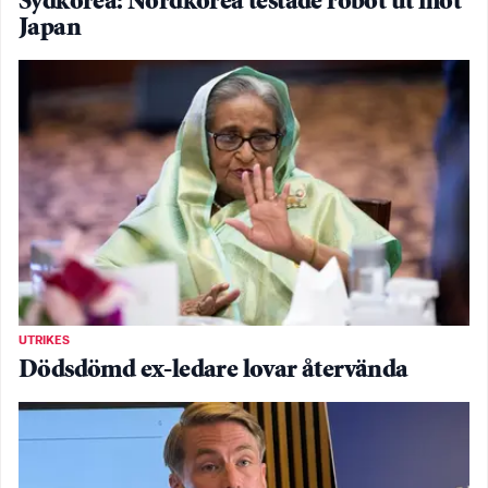
Sydkorea: Nordkorea testade robot ut mot
Japan
UTRIKES
Dödsdömd ex-ledare lovar återvända