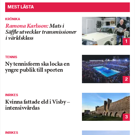
MEST LÄSTA
KRÖNIKA
Ramona Karlsson
:
Mats i
Säffle utvecklar transmissioner
i världsklass
1
TENNIS
Ny tennisform ska locka en
yngre publik till sporten
2
INRIKES
Kvinna fattade eld i Visby –
intensivvårdas
3
INRIKES