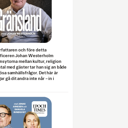
rfattaren och före detta
fficeren Johan Westerholm
onsytorna mellan kultur, religion
amtal med gäster tar han sig an både
lösa samhällsfrågor. Det här är
 gå dit andra inte når – in i