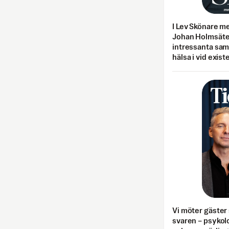
I Lev Skönare m
Johan Holmsäter
intressanta sa
hälsa i vid exist
Vi möter gäster 
svaren – psykolo