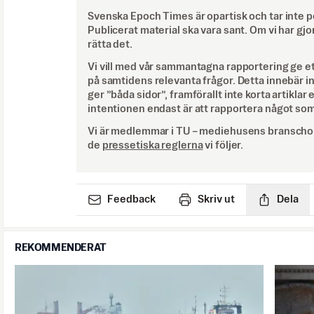
Svenska Epoch Times är opartisk och tar inte pol
Publicerat material ska vara sant. Om vi har gjo
rätta det.
Vi vill med vår sammantagna rapportering ge e
på samtidens relevanta frågor. Detta innebär inte 
ger ”båda sidor”, framförallt inte korta artiklar 
intentionen endast är att rapportera något som
Vi är medlemmar i TU – mediehusens branschor
de
pressetiska reglerna
vi följer.
Feedback
Skriv ut
Dela
REKOMMENDERAT