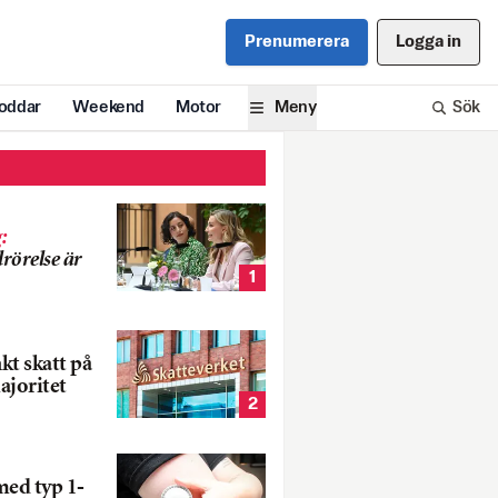
Prenumerera
Logga in
oddar
Weekend
Motor
Meny
Sök
g
:
rörelse är
1
nkt skatt på
ajoritet
2
med typ 1-