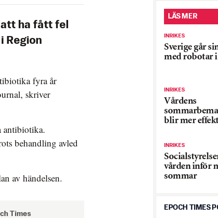
LÄS MER
tt ha fått fel
INRIKES
 i Region
Sverige går si
med robotar i
ibiotika fyra år
INRIKES
ournal, skriver
Vårdens
sommarbeman
blir mer effek
antibiotika.
trots behandling avled
INRIKES
Socialstyrelse
vården inför n
sommar
lan av händelsen.
EPOCH TIMES 
och Times