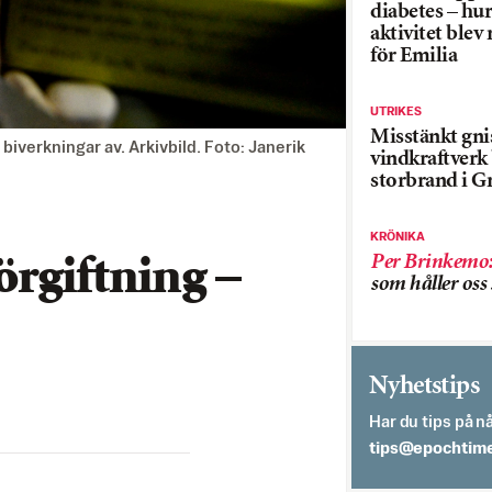
diabetes – hur
aktivitet blev
för Emilia
UTRIKES
Misstänkt gnis
 biverkningar av. Arkivbild. Foto: Janerik
vindkraftver
storbrand i G
KRÖNIKA
Per Brinkemo
rgiftning –
som håller os
Nyhetstips
Har du tips på nå
es.semithcope@