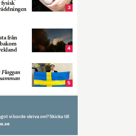
 fysisk
3
 räddningen
ta från
k bakom
4
rekland
:
Flaggan
s samman
5
got vi borde skriva om? Skicka till
spit