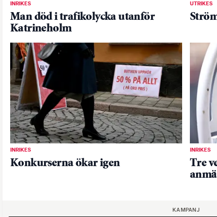
INRIKES
UTRIKES
Man död i trafikolycka utanför
Ström
Katrineholm
INRIKES
INRIKES
Konkurserna ökar igen
Tre v
anmä
KAMPANJ