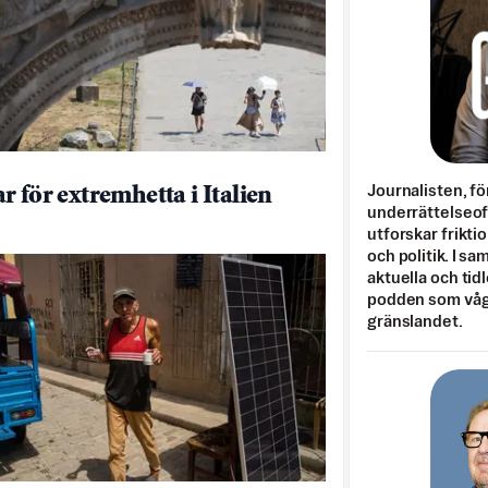
Journalisten, fö
r för extremhetta i Italien
underrättelseo
utforskar frikti
och politik. I s
aktuella och tid
podden som vågar
gränslandet.