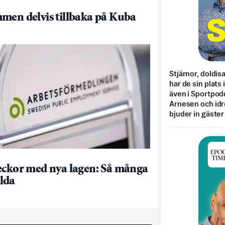
men delvis tillbaka på Kuba
Stjärnor, doldis
har de sin plats 
även i Sportpod
Arnesen och idr
bjuder in gäster
eckor med nya lagen: Så många
lda