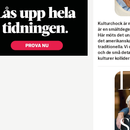
Kulturchock är 
är en smältdegel
Här möts det un
det amerikanska
traditionella. Vi
och de små detal
kulturer kollider