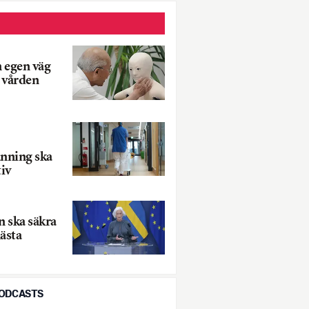
n egen väg
 vården
ning ska
tiv
n ska säkra
ästa
PODCASTS