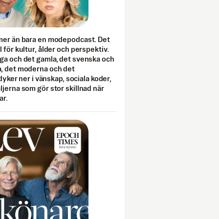
mer än bara en modepodcast. Det
 för kultur, ålder och perspektiv.
ga och det gamla, det svenska och
, det moderna och det
 dyker ner i vänskap, sociala koder,
jerna som gör stor skillnad när
ar.