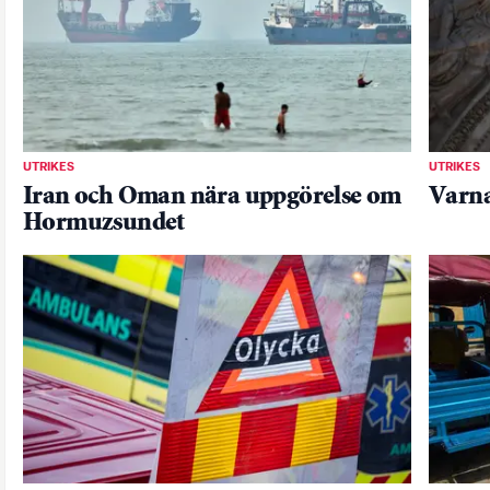
UTRIKES
UTRIKES
Iran och Oman nära uppgörelse om
Varna
Hormuzsundet