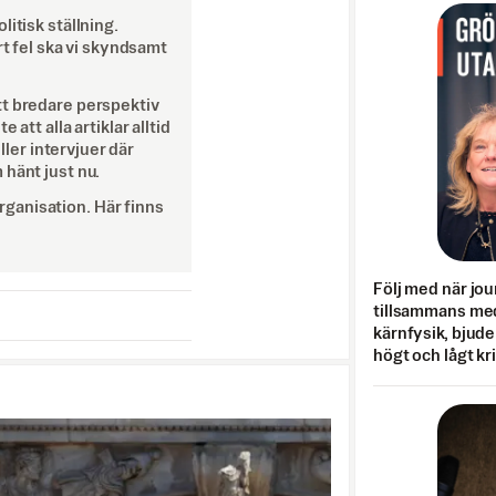
itisk ställning.
rt fel ska vi skyndsamt
tt bredare perspektiv
att alla artiklar alltid
eller intervjuer där
 hänt just nu.
ganisation. Här finns
Följ med när jou
tillsammans med
kärnfysik, bjuder
högt och lågt kr