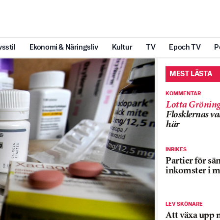
vsstil
Ekonomi & Näringsliv
Kultur
TV
Epoch TV
P
MEST LÄSTA
KOMMENTAR
Lotta Grönin
Flosklernas val
här
INRIKES
Partier för sä
inkomster i m
LEV SKÖNARE
Att växa upp 