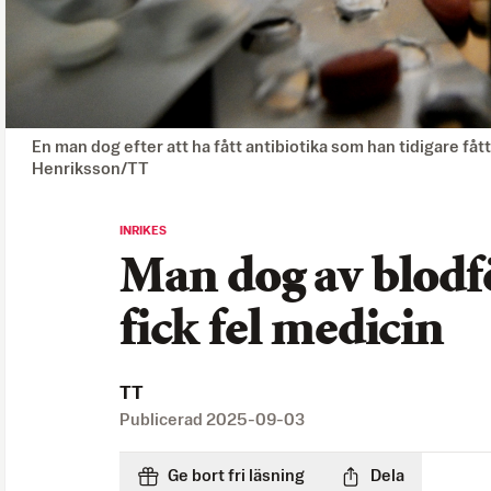
En man dog efter att ha fått antibiotika som han tidigare fått
Henriksson/TT
INRIKES
Man dog av blodfö
fick fel medicin
TT
Publicerad
2025-09-03
Ge bort fri läsning
Dela