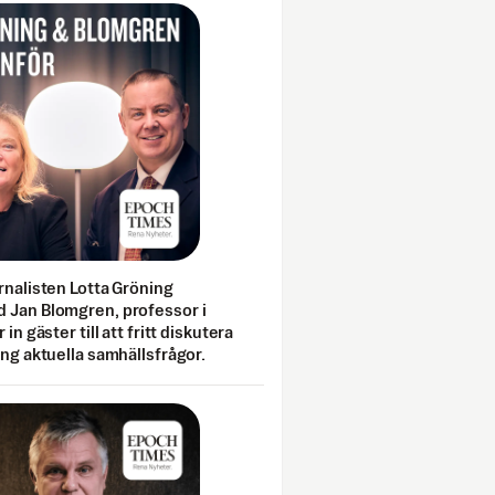
rnalisten Lotta Gröning
 Jan Blomgren, professor i
 in gäster till att fritt diskutera
ing aktuella samhällsfrågor.