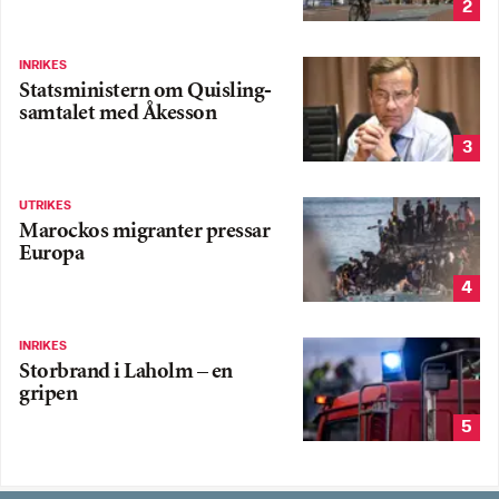
2
INRIKES
Statsministern om Quisling-
samtalet med Åkesson
3
UTRIKES
Marockos migranter pressar
Europa
4
INRIKES
Storbrand i Laholm – en
gripen
5