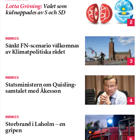
Lotta Gröning
:
Valet som
kidnappades av S och SD
2
INRIKES
Sänkt FN-scenario välkomnas
av Klimatpolitiska rådet
3
INRIKES
Statsministern om Quisling-
samtalet med Åkesson
4
INRIKES
Storbrand i Laholm – en
gripen
5