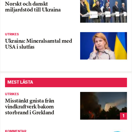
Norskt och danskt
miljardstöd till Ukraina
UTRIKES
Ukraina: Mineralsamtal med
USA i slutfas
MEST LÄSTA
UTRIKES
Misstänkt gnista från
vindkraftverk bakom
storbrand i Grekland
1
KOMMENTAR