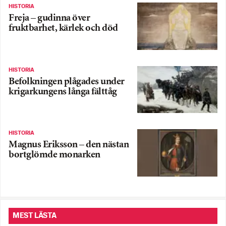
HISTORIA
Freja – gudinna över
fruktbarhet, kärlek och död
HISTORIA
Befolkningen plågades under
krigarkungens långa fälttåg
HISTORIA
Magnus Eriksson – den nästan
bortglömde monarken
MEST LÄSTA