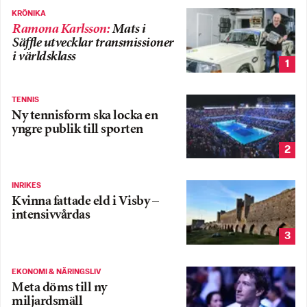
KRÖNIKA
Ramona Karlsson
:
Mats i
Säffle utvecklar transmissioner
i världsklass
1
TENNIS
Ny tennisform ska locka en
yngre publik till sporten
2
INRIKES
Kvinna fattade eld i Visby –
intensivvårdas
3
EKONOMI & NÄRINGSLIV
Meta döms till ny
miljardsmäll