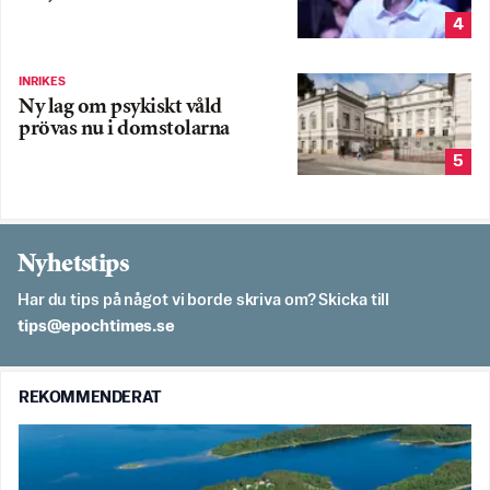
4
INRIKES
Ny lag om psykiskt våld
prövas nu i domstolarna
5
Nyhetstips
Har du tips på något vi borde skriva om? Skicka till
es.semithcope@spit
REKOMMENDERAT