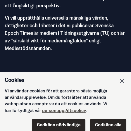
ett långsiktigt perspektiv.
Vi vill upprätthålla universella mänskliga värden,
rättigheter och friheter i det vi publicerar. Svenska
Epoch Times är medlem i Tidningsutgivarna (TU) och är
av ”särskild vikt för mediemångfalden” enligt
Mediestödsnämnden.
Cookies
Vi använder cookies för att garantera bästa möjliga
© Svenska Epoch Times AB
2026
användarupplevelse. Om du fortsätter att använda
webbplatsen accepterar du att cookies används. Vi
har förtydligat vår
personuppgiftspolicy
.
Godkänn nödvändiga
Godkänn alla
Start
Innehåll
Podd
Senaste
Logga in