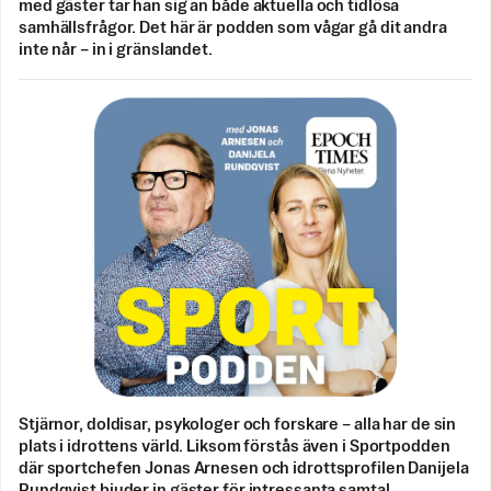
med gäster tar han sig an både aktuella och tidlösa
samhällsfrågor. Det här är podden som vågar gå dit andra
inte når – in i gränslandet.
Stjärnor, doldisar, psykologer och forskare – alla har de sin
plats i idrottens värld. Liksom förstås även i Sportpodden
där sportchefen Jonas Arnesen och idrottsprofilen Danijela
Rundqvist bjuder in gäster för intressanta samtal.