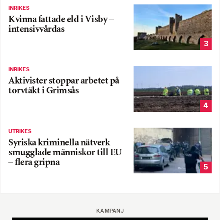
INRIKES
Kvinna fattade eld i Visby –
intensivvårdas
3
INRIKES
Aktivister stoppar arbetet på
torvtäkt i Grimsås
4
UTRIKES
Syriska kriminella nätverk
smugglade människor till EU
– flera gripna
5
KAMPANJ