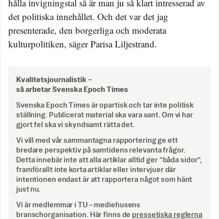
hålla invigningstal så är man ju så klart intresserad av
det politiska innehållet. Och det var det jag
presenterade, den borgerliga och moderata
kulturpolitiken, säger Parisa Liljestrand.
Kvalitetsjournalistik –
så arbetar Svenska Epoch Times
Svenska Epoch Times är opartisk och tar inte politisk
ställning. Publicerat material ska vara sant. Om vi har
gjort fel ska vi skyndsamt rätta det.
Vi vill med vår sammantagna rapportering ge ett
bredare perspektiv på samtidens relevanta frågor.
Detta innebär inte att alla artiklar alltid ger ”båda sidor”,
framförallt inte korta artiklar eller intervjuer där
intentionen endast är att rapportera något som hänt
just nu.
Vi är medlemmar i TU – mediehusens
branschorganisation. Här finns de
pressetiska reglerna