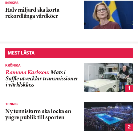
INRIKES
Halv miljard ska korta
rekordlånga vårdköer
MEST LÄSTA
KRÖNIKA
Ramona Karlsson
:
Mats i
Säffle utvecklar transmissioner
i världsklass
1
TENNIS
Ny tennisform ska locka en
yngre publik till sporten
2