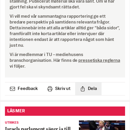
ställning. Publicerat material ska vara sant. Om vi har
gjort fel ska vi skyndsamt rätta det.
Vi vill med vår sammantagna rapportering ge ett
bredare perspektiv på samtidens relevanta frågor.
Detta innebär inte att alla artiklar alltid ger ”båda sidor”,
framförallt inte korta artiklar eller intervjuer där
intentionen endast är att rapportera något som hänt
just nu.
Vi är medlemmar i TU – mediehusens
branschorganisation. Här finns de
pressetiska reglerna
vi följer.
Feedback
Skriv ut
Dela
LÄS MER
UTRIKES
Israels parlament säger ja till