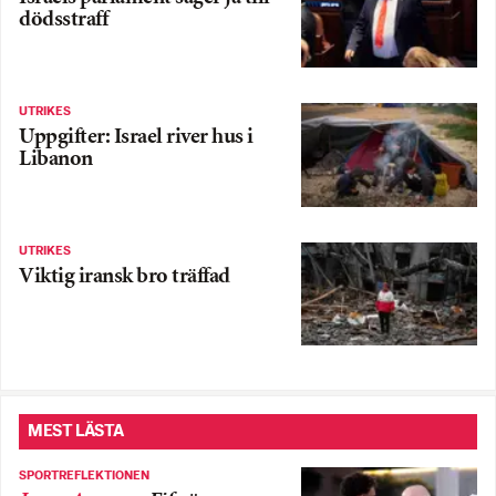
dödsstraff
UTRIKES
Uppgifter: Israel river hus i
Libanon
UTRIKES
Viktig iransk bro träffad
MEST LÄSTA
SPORTREFLEKTIONEN