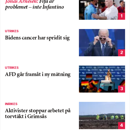
Jonas Arnesen
:
Fifa är
problemet – inte Infantino
1
UTRIKES
Bidens cancer har spridit sig
2
UTRIKES
AFD går framåt i ny mätning
3
INRIKES
Aktivister stoppar arbetet på
torvtäkt i Grimsås
4