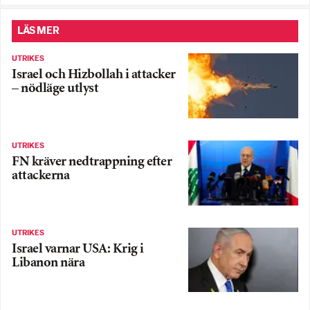
LÄS MER
UTRIKES
Israel och Hizbollah i attacker
– nödläge utlyst
UTRIKES
FN kräver nedtrappning efter
attackerna
UTRIKES
Israel varnar USA: Krig i
Libanon nära