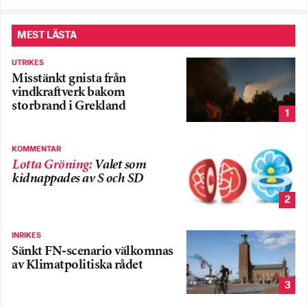
MEST LÄSTA
UTRIKES
Misstänkt gnista från
vindkraftverk bakom
storbrand i Grekland
1
KOMMENTAR
Lotta Gröning
:
Valet som
kidnappades av S och SD
2
INRIKES
Sänkt FN-scenario välkomnas
av Klimatpolitiska rådet
3