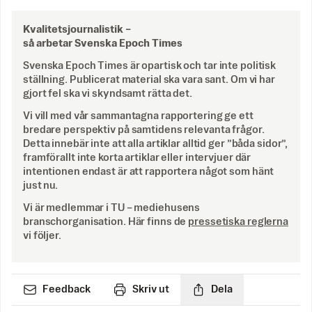
Kvalitetsjournalistik –
så arbetar Svenska Epoch Times
Svenska Epoch Times är opartisk och tar inte politisk
ställning. Publicerat material ska vara sant. Om vi har
gjort fel ska vi skyndsamt rätta det.
Vi vill med vår sammantagna rapportering ge ett
bredare perspektiv på samtidens relevanta frågor.
Detta innebär inte att alla artiklar alltid ger ”båda sidor”,
framförallt inte korta artiklar eller intervjuer där
intentionen endast är att rapportera något som hänt
just nu.
Vi är medlemmar i TU – mediehusens
branschorganisation. Här finns de
pressetiska reglerna
vi följer.
Feedback
Skriv ut
Dela