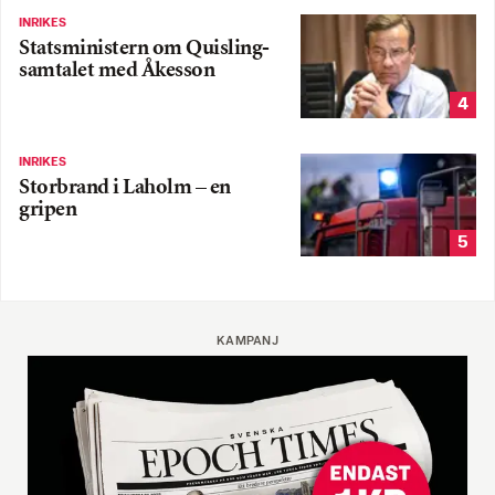
INRIKES
Statsministern om Quisling-
samtalet med Åkesson
4
INRIKES
Storbrand i Laholm – en
gripen
5
KAMPANJ