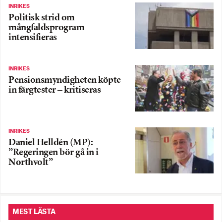
INRIKES
Politisk strid om
mångfaldsprogram
intensifieras
INRIKES
Pensionsmyndigheten köpte
in färgtester – kritiseras
INRIKES
Daniel Helldén (MP):
”Regeringen bör gå in i
Northvolt”
MEST LÄSTA