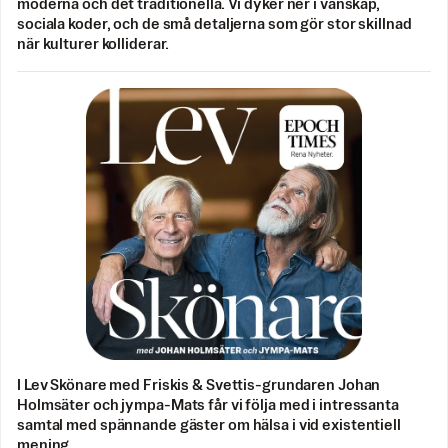
moderna och det traditionella. Vi dyker ner i vänskap,
sociala koder, och de små detaljerna som gör stor skillnad
när kulturer kolliderar.
I Lev Skönare med Friskis & Svettis-grundaren Johan
Holmsäter och jympa-Mats får vi följa med i intressanta
samtal med spännande gäster om hälsa i vid existentiell
mening.