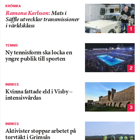
KRÖNIKA
Ramona Karlsson
:
Mats i
Säffle utvecklar transmissioner
i världsklass
1
TENNIS
Ny tennisform ska locka en
yngre publik till sporten
2
INRIKES
Kvinna fattade eld i Visby –
intensivvårdas
3
INRIKES
Aktivister stoppar arbetet på
torvtäkt i Grimsås