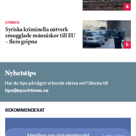
4
UTRIKES
Syriska kriminella nätverk
smugglade människor till EU
– flera gripna
5
Nyhetstips
Har du tips på något vi borde skriva om? Skicka till
es.semithcope@spit
REKOMMENDERAT