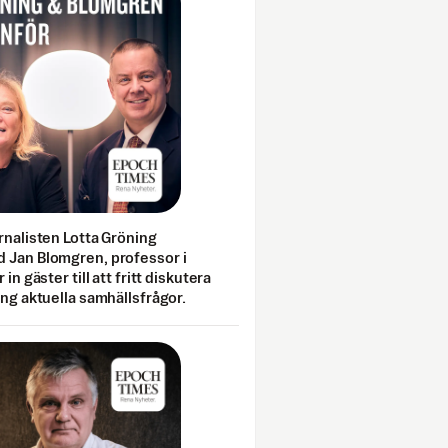
rnalisten Lotta Gröning
 Jan Blomgren, professor i
 in gäster till att fritt diskutera
ing aktuella samhällsfrågor.