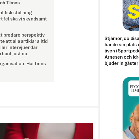
och Times
itisk ställning.
rt fel ska vi skyndsamt
tt bredare perspektiv
Stjärnor, doldis
att alla artiklar alltid
har de sin plats 
eller intervjuer där
även i Sportpod
 hänt just nu.
Arnesen och idr
bjuder in gäster
ganisation. Här finns