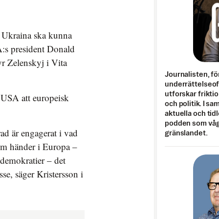
h Ukraina ska kunna
A:s president Donald
r Zelenskyj i Vita
Journalisten, fö
underrättelseo
utforskar frikti
sa USA att europeisk
och politik. I s
aktuella och tid
podden som vågar
rad är engagerat i vad
gränslandet.
som händer i Europa –
demokratier – det
sse, säger Kristersson i