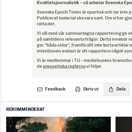
Kvalitetsjournalistik –
så arbetar Svenska Ep
Svenska Epoch Times är opartisk och tar inte pol
Publicerat material ska vara sant. Om vi har gjo
rätta det.
Vi vill med vår sammantagna rapportering ge e
på samtidens relevanta frågor. Detta innebär inte 
ger ”båda sidor”, framförallt inte korta artiklar 
intentionen endast är att rapportera något som
Vi är medlemmar i TU – mediehusens branschor
de
pressetiska reglerna
vi följer.
Feedback
Skriv ut
Dela
REKOMMENDERAT