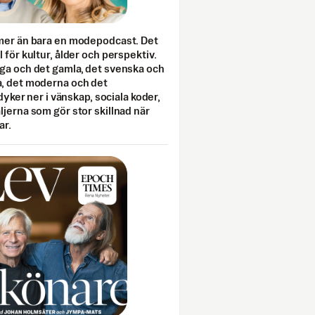
mer än bara en modepodcast. Det
 för kultur, ålder och perspektiv.
ga och det gamla, det svenska och
, det moderna och det
 dyker ner i vänskap, sociala koder,
jerna som gör stor skillnad när
ar.