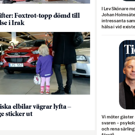
I Lev Skönare m
fter: Foxtrot-topp dömd till
Johan Holmsäter
intressanta sa
se i Irak
hälsa i vid exist
ska elbilar vägrar lyfta –
e sticker ut
Vi möter gäster 
svaren – psykolo
och rena särling