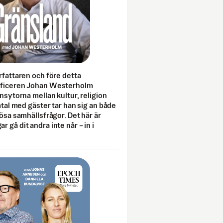
rfattaren och före detta
fficeren Johan Westerholm
onsytorna mellan kultur, religion
amtal med gäster tar han sig an både
lösa samhällsfrågor. Det här är
 gå dit andra inte når – in i