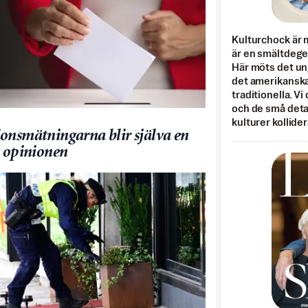
Kulturchock är 
är en smältdegel
Här möts det un
det amerikanska
traditionella. Vi
och de små detal
kulturer kollider
onsmätningarna blir själva en
v opinionen