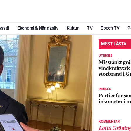
vsstil
Ekonomi & Näringsliv
Kultur
TV
Epoch TV
P
MEST LÄSTA
UTRIKES
Misstänkt gnis
vindkraftver
storbrand i G
INRIKES
Partier för sä
inkomster i m
KOMMENTAR
Lotta Grönin