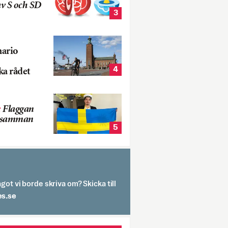
v S och SD
3
nario
4
ka rådet
:
Flaggan
s samman
5
got vi borde skriva om? Skicka till
spit