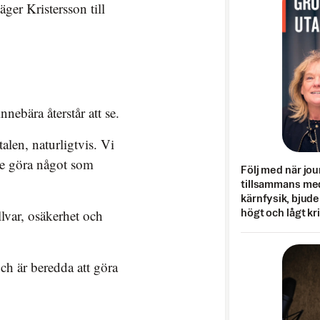
äger Kristersson till
nebära återstår att se.
alen, naturligtvis. Vi
te göra något som
Följ med när jou
tillsammans med
kärnfysik, bjuder
llvar, osäkerhet och
högt och lågt kr
och är beredda att göra