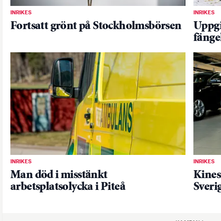
INRIKES
INRIKES
Fortsatt grönt på Stockholmsbörsen
Uppgi
fängel
INRIKES
INRIKES
Man död i misstänkt
Kinesi
arbetsplatsolycka i Piteå
Sverig