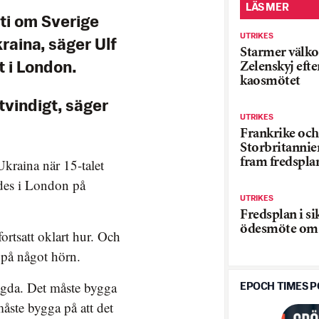
LÄS MER
i om Sverige
UTRIKES
raina, säger Ulf
Starmer välk
Zelenskyj efte
 i London.
kaosmötet
ttvindigt, säger
UTRIKES
Frankrike och
Storbritannie
fram fredspla
kraina när 15-talet
des i London på
UTRIKES
Fredsplan i si
ödesmöte om
ortsatt oklart hur. Och
på något hörn.
lagda. Det måste bygga
EPOCH TIMES 
åste bygga på att det