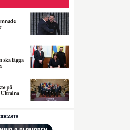
omnade
r
n ska lägga
n
kte på
 Ukraina
PODCASTS