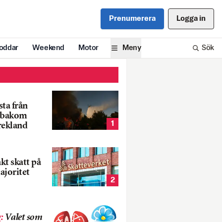
Prenumerera
Logga in
oddar
Weekend
Motor
Meny
Sök
ta från
k bakom
1
rekland
nkt skatt på
ajoritet
2
g
:
Valet som