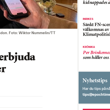
kidnappades a
INRIKES
Sänkt FN-sce
välkomnas av
London. Foto: Wiktor Nummelin/TT
Klimatpolitis
KRÖNIKA
Per Brinkemo
 erbjuda
som håller os
er
Nyhetstips
Har du tips på nå
es.semithcope@