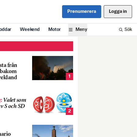
Prenumerera
Logga in
oddar
Weekend
Motor
Meny
Sök
ta från
k bakom
1
rekland
g
:
Valet som
v S och SD
2
nario