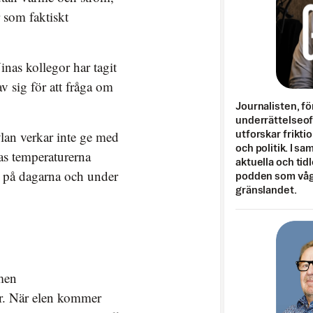
r som faktiskt
nas kollegor har tagit
v sig för att fråga om
Journalisten, fö
underrättelseo
kylan verkar inte ge med
utforskar frikti
och politik. I s
tas temperaturerna
aktuella och tid
er på dagarna och under
podden som vågar
gränslandet.
 men
er. När elen kommer