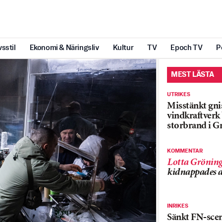
vsstil
Ekonomi & Näringsliv
Kultur
TV
Epoch TV
P
MEST LÄSTA
UTRIKES
Misstänkt gnis
vindkraftver
storbrand i G
KOMMENTAR
Lotta Grönin
kidnappades a
INRIKES
Sänkt FN-sce