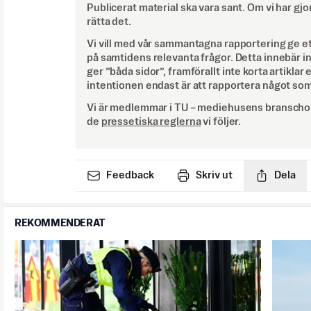
Publicerat material ska vara sant. Om vi har gjo
rätta det.
Vi vill med vår sammantagna rapportering ge e
på samtidens relevanta frågor. Detta innebär inte 
ger ”båda sidor”, framförallt inte korta artiklar 
intentionen endast är att rapportera något som
Vi är medlemmar i TU – mediehusens branschor
de
pressetiska reglerna
vi följer.
Feedback
Skriv ut
Dela
REKOMMENDERAT