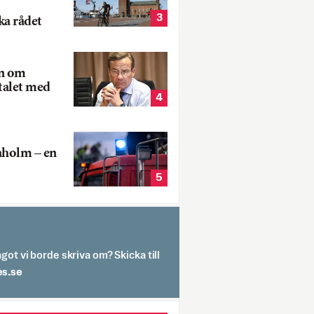
3
ka rådet
rn om
talet med
4
aholm – en
5
got vi borde skriva om? Skicka till
spit