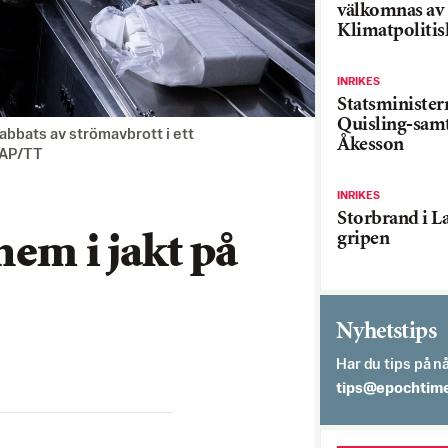
välkomnas av
Klimatpolitis
INRIKES
Statsministe
Quisling-sam
abbats av strömavbrott i ett
Åkesson
/AP/TT
INRIKES
Storbrand i L
gripen
hem i jakt på
Nyhetstips
Har du tips på nå
es.semithcope@