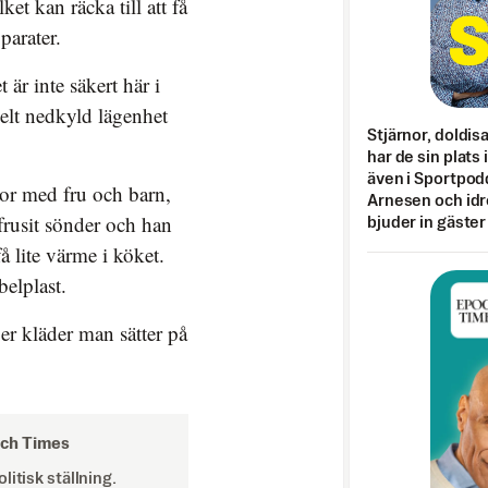
ket kan räcka till att få
parater.
är inte säkert här i
elt nedkyld lägenhet
Stjärnor, doldis
har de sin plats 
även i Sportpod
bor med fru och barn,
Arnesen och idr
frusit sönder och han
bjuder in gäster
å lite värme i köket.
belplast.
er kläder man sätter på
och Times
itisk ställning.