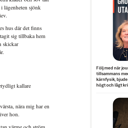
 i lägenheten sjönk
iev.
rs hus där det finns
agit sig tillbaka hem
n skickar
r.
Följ med när jou
tillsammans med
kärnfysik, bjuder
tydligt kallare
högt och lågt kr
 värsta, nära mig har en
river hon.
utan värme och ström,