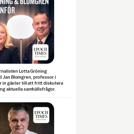
rnalisten Lotta Gröning
 Jan Blomgren, professor i
 in gäster till att fritt diskutera
ing aktuella samhällsfrågor.