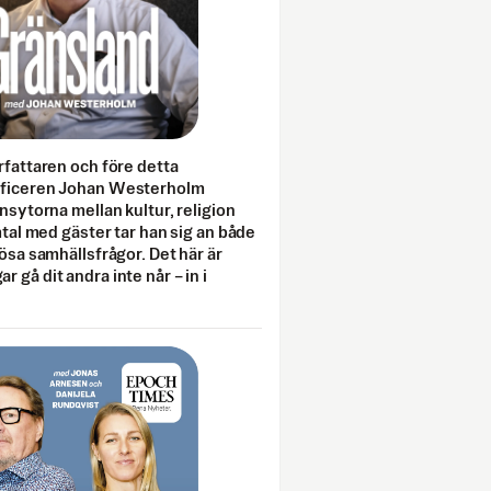
rfattaren och före detta
fficeren Johan Westerholm
onsytorna mellan kultur, religion
amtal med gäster tar han sig an både
lösa samhällsfrågor. Det här är
 gå dit andra inte når – in i