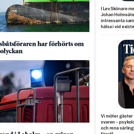
I Lev Skönare m
Johan Holmsäter
intressanta sa
hälsa i vid exist
dsbåtsföraren har förhörts om
olyckan
Vi möter gäster 
svaren – psykolo
och rena särling