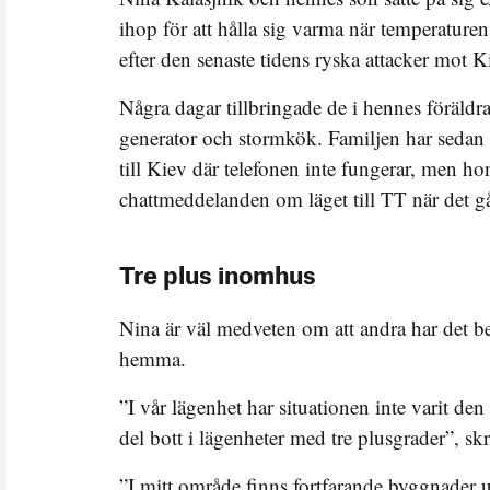
ihop för att hålla sig varma när temperaturen
efter den senaste tidens ryska attacker mot K
Några dagar tillbringade de i hennes föräldra
generator och stormkök. Familjen har sedan t
till Kiev där telefonen inte fungerar, men ho
chattmeddelanden om läget till TT när det gå
Tre plus inomhus
Nina är väl medveten om att andra har det be
hemma.
”I vår lägenhet har situationen inte varit den
del bott i lägenheter med tre plusgrader”, sk
”I mitt område finns fortfarande byggnader 