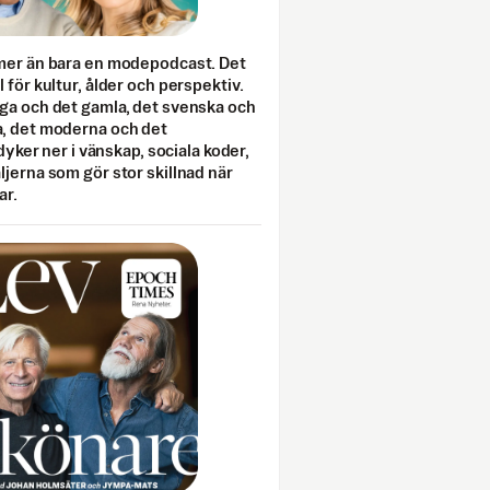
mer än bara en modepodcast. Det
 för kultur, ålder och perspektiv.
ga och det gamla, det svenska och
, det moderna och det
 dyker ner i vänskap, sociala koder,
jerna som gör stor skillnad när
ar.