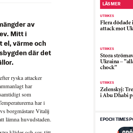
LÄS MER
UTRIKES
Flera dödade i
 mängder av
attack mot Uk
v. Mitt i
at el, värme och
UTRIKES
ndsbygden där det
Stora strömav
Ukraina – ”alla
llor.
chock”
efter ryska attacker
UTRIKES
 Sammanlagt har
Zelenskyj: Tr
 samtidigt som
i Abu Dhabi p
 Temperaturerna har i
evs borgmästare Vitalij
att lämna huvudstaden.
EPOCH TIMES 
tra kläder och sov tätt