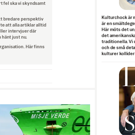
rt fel ska vi skyndsamt
Kulturchock är 
tt bredare perspektiv
är en smältdegel
att alla artiklar alltid
Här möts det un
eller intervjuer där
det amerikanska
 hänt just nu.
traditionella. Vi
ganisation. Här finns
och de små detal
kulturer kollider