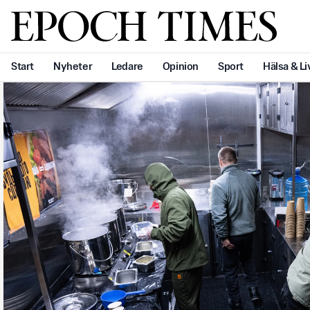
Svenska Epoch Times
Start
Nyheter
Ledare
Opinion
Sport
Hälsa & Li