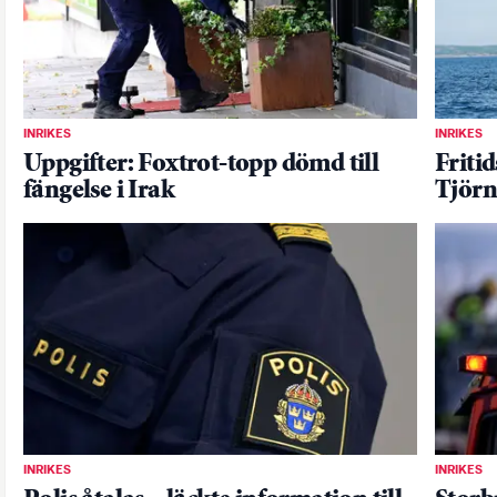
INRIKES
INRIKES
Uppgifter: Foxtrot-topp dömd till
Friti
fängelse i Irak
Tjörn
INRIKES
INRIKES