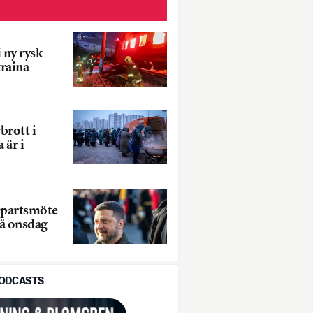
 ny rysk
raina
brott i
 är i
epartsmöte
å onsdag
PODCASTS