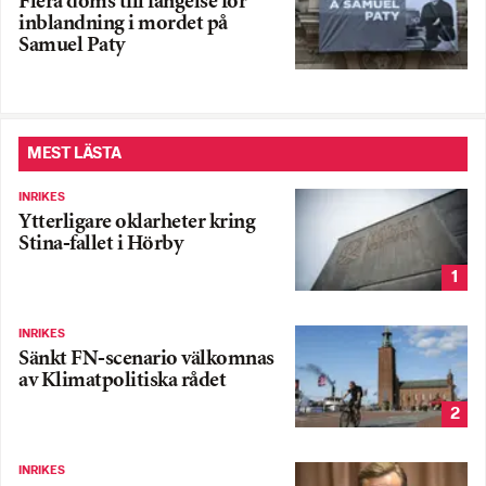
Flera döms till fängelse för
inblandning i mordet på
Samuel Paty
MEST LÄSTA
INRIKES
Ytterligare oklarheter kring
Stina-fallet i Hörby
1
INRIKES
Sänkt FN-scenario välkomnas
av Klimatpolitiska rådet
2
INRIKES