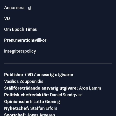
Annonsera
VD
Om Epoch Times
Prenumerationsvillkor
Integritetspolicy
Publisher / VD / ansvarig utgivare
Vasilios Zoupounidis
Ställföreträdande ansvarig utgivare
Aron Lamm
Politisk chefredaktör
Daniel Sundqvist
Opinionschef
Lotta Gröning
Nyhetschef
Staffan Erfors
Sportchef
Jonas Arnesen