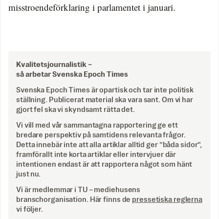
misstroendeförklaring i parlamentet i januari.
Kvalitetsjournalistik –
så arbetar Svenska Epoch Times
Svenska Epoch Times är opartisk och tar inte politisk
ställning. Publicerat material ska vara sant. Om vi har
gjort fel ska vi skyndsamt rätta det.
Vi vill med vår sammantagna rapportering ge ett
bredare perspektiv på samtidens relevanta frågor.
Detta innebär inte att alla artiklar alltid ger ”båda sidor”,
framförallt inte korta artiklar eller intervjuer där
intentionen endast är att rapportera något som hänt
just nu.
Vi är medlemmar i TU – mediehusens
branschorganisation. Här finns de
pressetiska reglerna
vi följer.