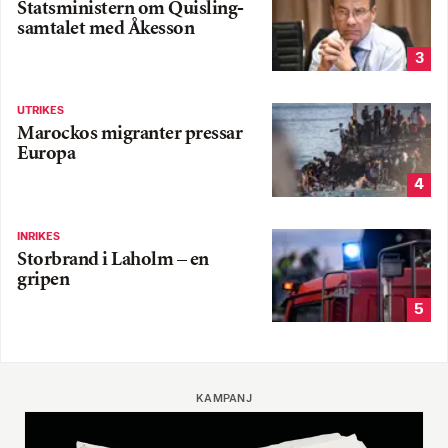
Statsministern om Quisling-
samtalet med Åkesson
3
UTRIKES
Marockos migranter pressar
Europa
4
INRIKES
Storbrand i Laholm – en
gripen
5
KAMPANJ