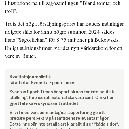
illustrationerna till sagosamlingen ”Bland tomtar och
troll”.
Trots det höga försäljningspriset har Bauers målningar
tidigare sålts för ännu högre summor. 2024 såldes
hans ”Sagoflickan” för 8,75 miljoner på Bukowskis.
Enligt auktionsfirman var det nytt världsrekord för ett
verk av Bauer.
Kvalitetsjournalistik –
så arbetar Svenska Epoch Times
Svenska Epoch Times är opartisk och tar inte politisk
ställning. Publicerat material ska vara sant. Om vi har
gjort fel ska vi skyndsamt rätta det.
Vi vill med vår sammantagna rapportering ge ett
bredare perspektiv på samtidens relevanta frågor.
Detta innebär inte att alla artiklar alltid ger ”båda sidor”,