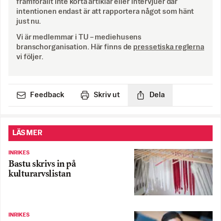
framförallt inte korta artiklar eller intervjuer där
intentionen endast är att rapportera något som hänt
just nu.
Vi är medlemmar i TU – mediehusens
branschorganisation. Här finns de
pressetiska reglerna
vi följer.
Feedback
Skriv ut
Dela
LÄS MER
INRIKES
Bastu skrivs in på
kulturarvslistan
INRIKES