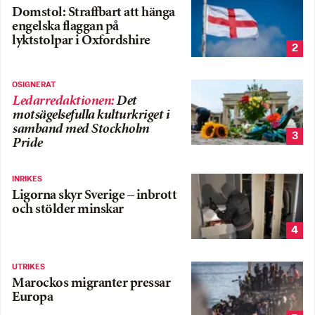
Domstol: Straffbart att hänga
engelska flaggan på
lyktstolpar i Oxfordshire
2
OSIGNERAT
Ledarredaktionen
:
Det
motsägelsefulla kulturkriget i
samband med Stockholm
3
Pride
INRIKES
Ligorna skyr Sverige – inbrott
och stölder minskar
4
UTRIKES
Marockos migranter pressar
Europa