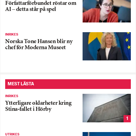
Författarförbundet röstar om
AI – detta står på spel
INRIKES
Norska Tone Hansen blir ny
chef för Moderna Museet
MEST LÄSTA
INRIKES
Ytterligare oklarheter kring
Stina-fallet i Hörby
1
UTRIKES