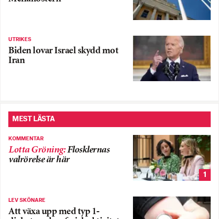
UTRIKES
Biden lovar Israel skydd mot
Iran
MEST LÄSTA
KOMMENTAR
Lotta Gröning
:
Flosklernas
valrörelse är här
1
LEV SKÖNARE
Att växa upp med typ 1-