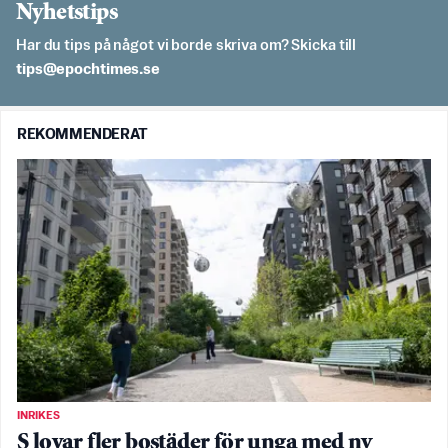
Nyhetstips
Har du tips på något vi borde skriva om? Skicka till
es.semithcope@spit
REKOMMENDERAT
INRIKES
S lovar fler bostäder för unga med ny