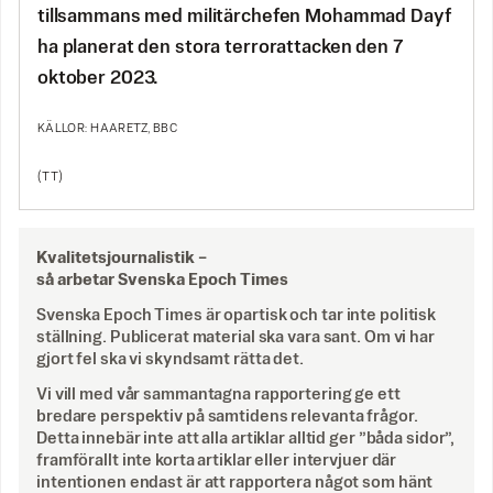
tillsammans med militärchefen Mohammad Dayf
ha planerat den stora terrorattacken den 7
oktober 2023.
KÄLLOR: HAARETZ, BBC
(TT)
Kvalitetsjournalistik –
så arbetar Svenska Epoch Times
Svenska Epoch Times är opartisk och tar inte politisk
ställning. Publicerat material ska vara sant. Om vi har
gjort fel ska vi skyndsamt rätta det.
Vi vill med vår sammantagna rapportering ge ett
bredare perspektiv på samtidens relevanta frågor.
Detta innebär inte att alla artiklar alltid ger ”båda sidor”,
framförallt inte korta artiklar eller intervjuer där
intentionen endast är att rapportera något som hänt