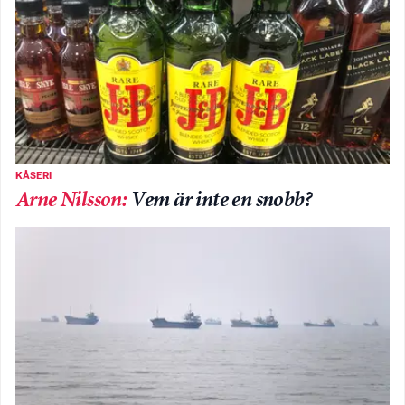
KÅSERI
Arne Nilsson
:
Vem är inte en snobb?