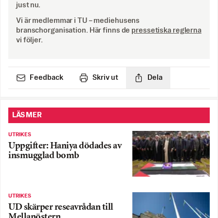
just nu.
Vi är medlemmar i TU – mediehusens
branschorganisation. Här finns de
pressetiska reglerna
vi följer.
Feedback
Skriv ut
Dela
LÄS MER
UTRIKES
Uppgifter: Haniya dödades av
insmugglad bomb
UTRIKES
UD skärper reseavrådan till
Mellanöstern