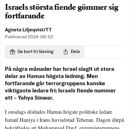
Israels största fiende gömmer sig
fortfarande
Agneta Liljeqvist/TT
Publicerad
2024-08-02
Ge bort fri läsning
Dela
På några månader har Israel slagit ut stora
delar av Hamas högsta ledning. Men
fortfarande går terrorgruppens kanske
viktigaste ledare fri: Israels fiende nummer
ett – Yahya Sinwar.
I onsdags dödades Hamas högste politiske ledare
Ismail Haniya i Irans huvudstad Teheran. Dagen därpå
bekräftades att Mohammad Dayf, extremistgruppens