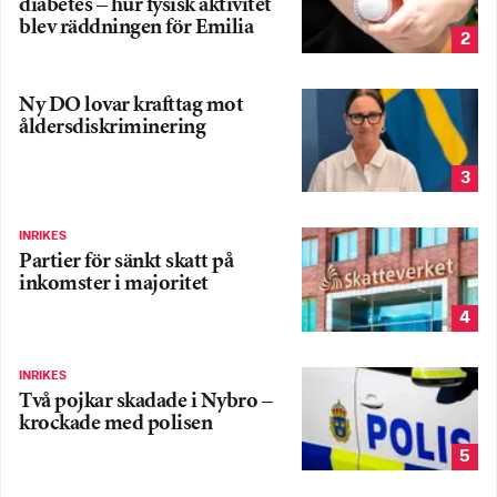
diabetes – hur fysisk aktivitet
blev räddningen för Emilia
2
Ny DO lovar krafttag mot
åldersdiskriminering
3
INRIKES
Partier för sänkt skatt på
inkomster i majoritet
4
INRIKES
Två pojkar skadade i Nybro –
krockade med polisen
5