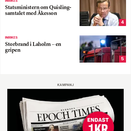
INRIKES
Statsministern om Quisling-
samtalet med Åkesson
4
INRIKES
Storbrand i Laholm – en
gripen
5
KAMPANJ