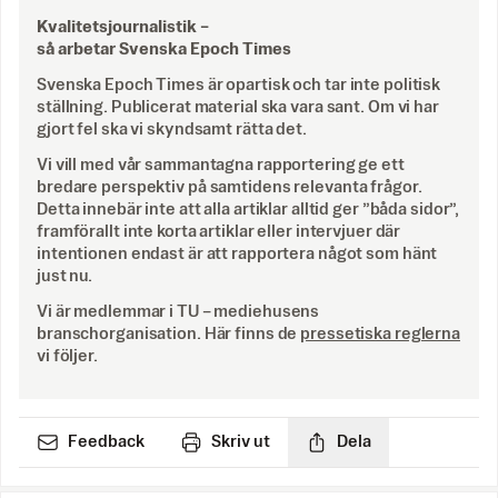
Kvalitetsjournalistik –
så arbetar Svenska Epoch Times
Svenska Epoch Times är opartisk och tar inte politisk
ställning. Publicerat material ska vara sant. Om vi har
gjort fel ska vi skyndsamt rätta det.
Vi vill med vår sammantagna rapportering ge ett
bredare perspektiv på samtidens relevanta frågor.
Detta innebär inte att alla artiklar alltid ger ”båda sidor”,
framförallt inte korta artiklar eller intervjuer där
intentionen endast är att rapportera något som hänt
just nu.
Vi är medlemmar i TU – mediehusens
branschorganisation. Här finns de
pressetiska reglerna
vi följer.
Feedback
Skriv ut
Dela