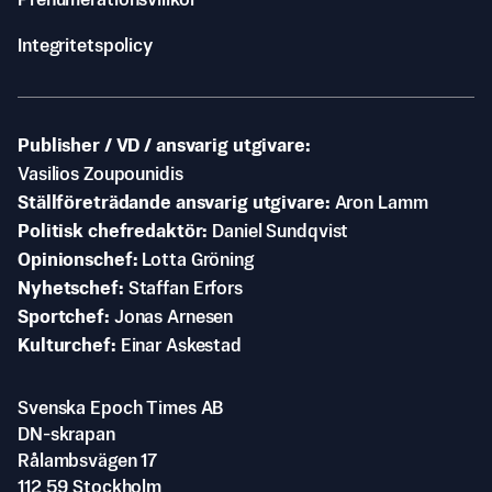
Prenumerationsvillkor
Integritetspolicy
Publisher / VD / ansvarig utgivare
Vasilios Zoupounidis
Ställföreträdande ansvarig utgivare
Aron Lamm
Politisk chefredaktör
Daniel Sundqvist
Opinionschef
Lotta Gröning
Nyhetschef
Staffan Erfors
Sportchef
Jonas Arnesen
Kulturchef
Einar Askestad
Svenska Epoch Times AB
DN-skrapan
Rålambsvägen 17
112 59 Stockholm