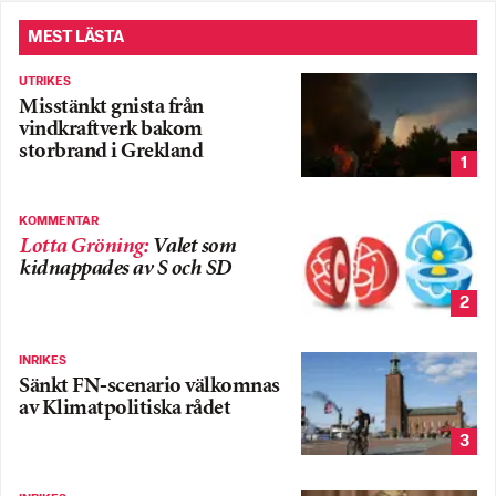
MEST LÄSTA
UTRIKES
Misstänkt gnista från
vindkraftverk bakom
storbrand i Grekland
1
KOMMENTAR
Lotta Gröning
:
Valet som
kidnappades av S och SD
2
INRIKES
Sänkt FN-scenario välkomnas
av Klimatpolitiska rådet
3