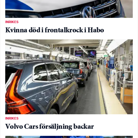
INRIKES
Kvinna död i frontalkrock i Habo
INRIKES
Volvo Cars försäljning backar