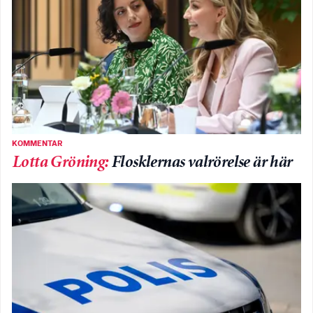
KOMMENTAR
Lotta Gröning
:
Flosklernas valrörelse är här