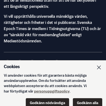
att de är sensationella utan för att de har betydelse i
ett långsiktigt perspektiv.
Vi vill upprätthålla universella mänskliga värden,
rättigheter och friheter i det vi publicerar. Svenska
Epoch Times är medlem i Tidningsutgivarna (TU) och är
av ”särskild vikt för mediemångfalden” enligt
Mediestödsnämnden.
Cookies
Vi använder cookies för att garantera bästa möjliga
© Svenska Epoch Times AB
2026
användarupplevelse. Om du fortsätter att använda
webbplatsen accepterar du att cookies används. Vi
har förtydligat vår
personuppgiftspolicy
.
Godkänn nödvändiga
Godkänn alla