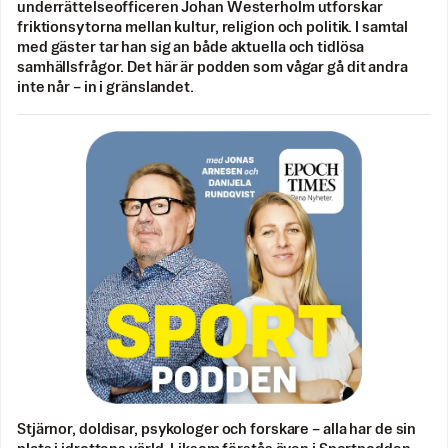
underrättelseofficeren Johan Westerholm utforskar
friktionsytorna mellan kultur, religion och politik. I samtal
med gäster tar han sig an både aktuella och tidlösa
samhällsfrågor. Det här är podden som vågar gå dit andra
inte når – in i gränslandet.
Stjärnor, doldisar, psykologer och forskare – alla har de sin