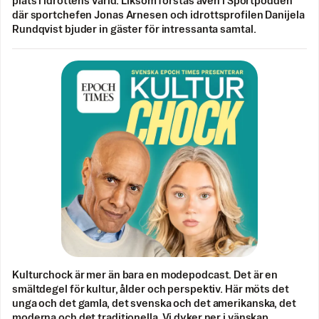
plats i idrottens värld. Liksom förstås även i Sportpodden
där sportchefen Jonas Arnesen och idrottsprofilen Danijela
Rundqvist bjuder in gäster för intressanta samtal.
Kulturchock är mer än bara en modepodcast. Det är en
smältdegel för kultur, ålder och perspektiv. Här möts det
unga och det gamla, det svenska och det amerikanska, det
moderna och det traditionella. Vi dyker ner i vänskap,