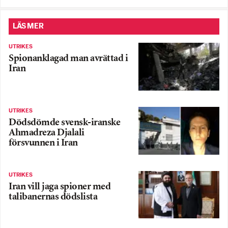
LÄS MER
UTRIKES
Spionanklagad man avrättad i
Iran
UTRIKES
Dödsdömde svensk-iranske
Ahmadreza Djalali
försvunnen i Iran
UTRIKES
Iran vill jaga spioner med
talibanernas dödslista