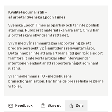
Kvalitetsjournalistik –
så arbetar Svenska Epoch Times
Svenska Epoch Times är opartisk och tar inte politisk
ställning. Publicerat material ska vara sant. Om vi har
gjort fel ska vi skyndsamt rätta det.
Vi vill med vår sammantagna rapportering ge ett
bredare perspektiv på samtidens relevanta frågor.
Detta innebär inte att alla artiklar alltid ger ”båda sidor”,
framförallt inte korta artiklar eller intervjuer där
intentionen endast är att rapportera något som hänt
just nu.
Vi är medlemmar i TU – mediehusens
branschorganisation. Här finns de
pressetiska reglerna
vi följer.
Feedback
Skriv ut
Dela