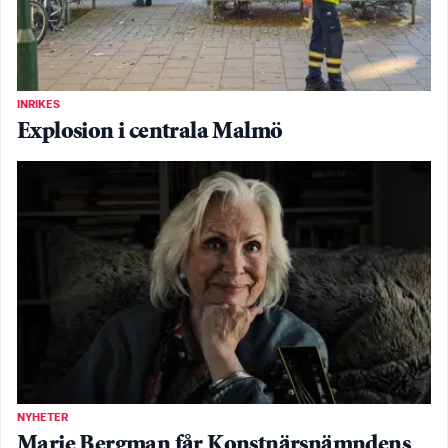
INRIKES
Explosion i centrala Malmö
NYHETER
Marie Bergman får Konstnärsnämndens