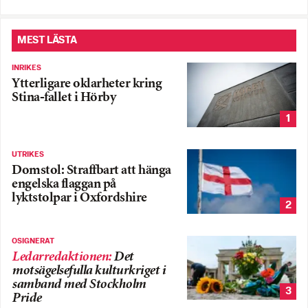
MEST LÄSTA
INRIKES
Ytterligare oklarheter kring
Stina-fallet i Hörby
1
UTRIKES
Domstol: Straffbart att hänga
engelska flaggan på
lyktstolpar i Oxfordshire
2
OSIGNERAT
Ledarredaktionen
:
Det
motsägelsefulla kulturkriget i
samband med Stockholm
3
Pride