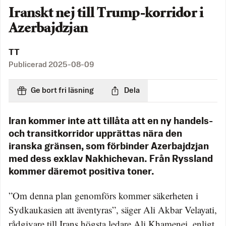
Iranskt nej till Trump-korridor i
Azerbajdzjan
TT
Publicerad
2025-08-09
Ge bort fri läsning
Dela
Iran kommer inte att tillåta att en ny handels-
och transitkorridor upprättas nära den
iranska gränsen, som förbinder Azerbajdzjan
med dess exklav Nakhichevan. Från Ryssland
kommer däremot positiva toner.
”Om denna plan genomförs kommer säkerheten i
Sydkaukasien att äventyras”, säger Ali Akbar Velayati,
rådgivare till Irans högsta ledare Ali Khamenei, enligt