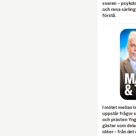
svaren – psykolo
och rena särling
förstå.
I mötet mellan tr
uppstår frågor 
och prästen Yn
gäster som dela
idéer – från det 