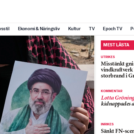
vsstil
Ekonomi & Näringsliv
Kultur
TV
Epoch TV
P
MEST LÄSTA
UTRIKES
Misstänkt gnis
vindkraftver
storbrand i G
KOMMENTAR
Lotta Grönin
kidnappades a
INRIKES
Sänkt FN-sce