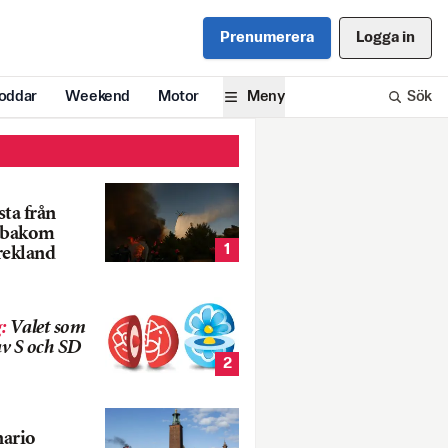
Prenumerera
Logga in
oddar
Weekend
Motor
Meny
Sök
ta från
k bakom
1
rekland
g
:
Valet som
v S och SD
2
nario