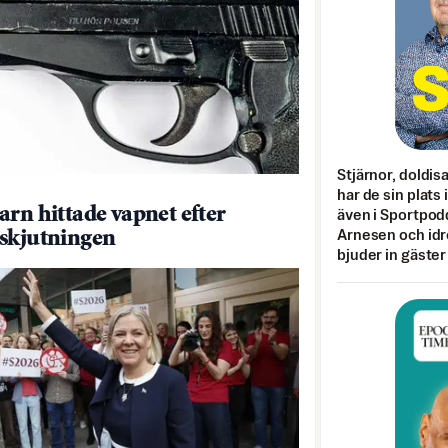
Stjärnor, doldis
har de sin plats 
arn hittade vapnet efter
även i Sportpod
Arnesen och idr
skjutningen
bjuder in gäster