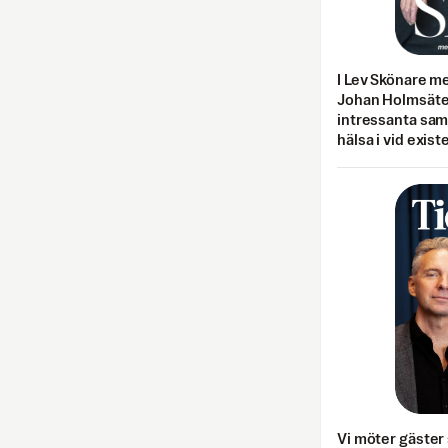
I Lev Skönare m
Johan Holmsäter
intressanta sa
hälsa i vid exist
Vi möter gäster 