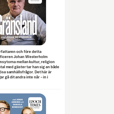
rfattaren och före detta
fficeren Johan Westerholm
onsytorna mellan kultur, religion
amtal med gäster tar han sig an både
lösa samhällsfrågor. Det här är
 gå dit andra inte når – in i