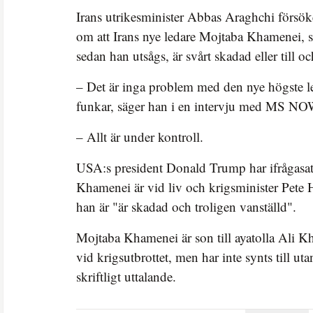
Irans utrikesminister Abbas Araghchi försök
om att Irans nye ledare Mojtaba Khamenei, so
sedan han utsågs, är svårt skadad eller till 
– Det är inga problem med den nye högste l
funkar, säger han i en intervju med MS NO
– Allt är under kontroll.
USA:s president Donald Trump har ifrågasa
Khamenei är vid liv och krigsminister Pete H
han är "är skadad och troligen vanställd".
Mojtaba Khamenei är son till ayatolla Ali
vid krigsutbrottet, men har inte synts till uta
skriftligt uttalande.