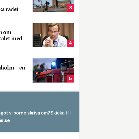
3
ka rådet
rn om
talet med
4
aholm – en
5
got vi borde skriva om? Skicka till
spit