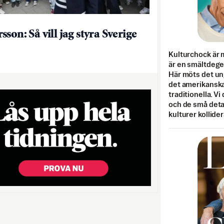
son: Så vill jag styra Sverige
Kulturchock är 
är en smältdegel
Här möts det un
det amerikanska
traditionella. Vi
och de små detal
kulturer kollider