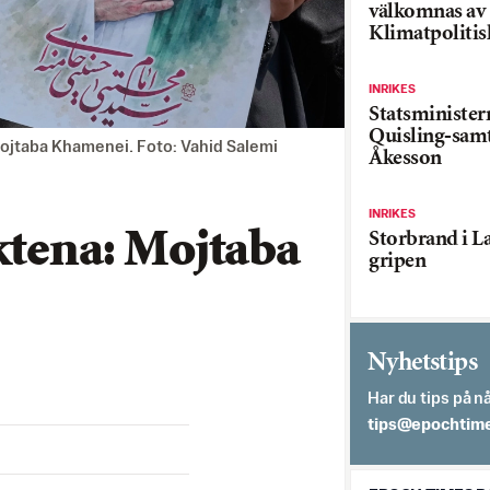
välkomnas av
Klimatpolitis
INRIKES
Statsministe
Quisling-sam
Mojtaba Khamenei. Foto: Vahid Salemi
Åkesson
INRIKES
ktena: Mojtaba
Storbrand i L
gripen
Nyhetstips
Har du tips på nå
es.semithcope@