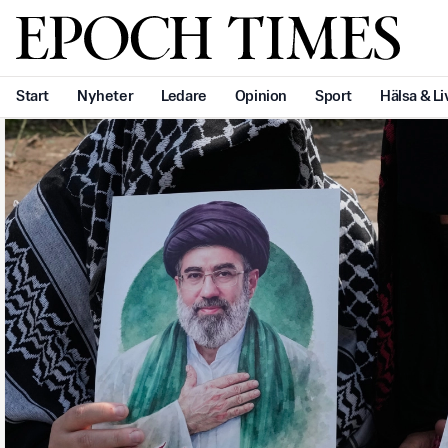
Svenska Epoch Times
Start
Nyheter
Ledare
Opinion
Sport
Hälsa & Li