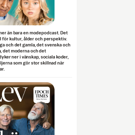
mer än bara en modepodcast. Det
 för kultur, ålder och perspektiv.
ga och det gamla, det svenska och
, det moderna och det
 dyker ner i vänskap, sociala koder,
jerna som gör stor skillnad när
ar.