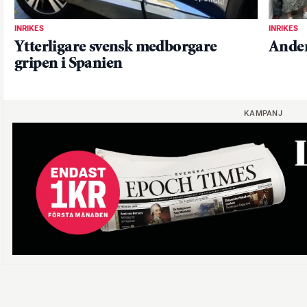
INRIKES
INRIKES
Ytterligare svensk medborgare
Anders
gripen i Spanien
KAMPANJ