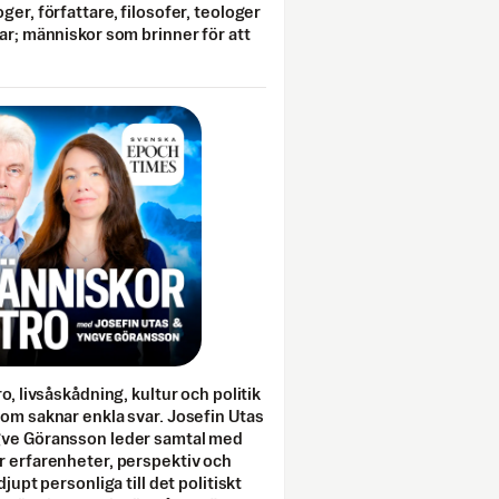
ger, författare, filosofer, teologer
ar; människor som brinner för att
o, livsåskådning, kultur och politik
som saknar enkla svar. Josefin Utas
gve Göransson leder samtal med
r erfarenheter, perspektiv och
djupt personliga till det politiskt