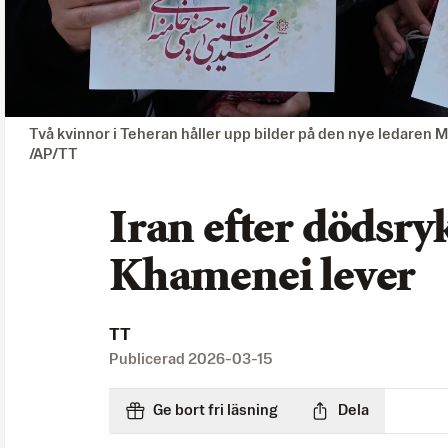
Två kvinnor i Teheran håller upp bilder på den nye ledaren 
/AP/TT
Iran efter dödsry
Khamenei lever
TT
Publicerad
2026-03-15
Ge bort fri läsning
Dela