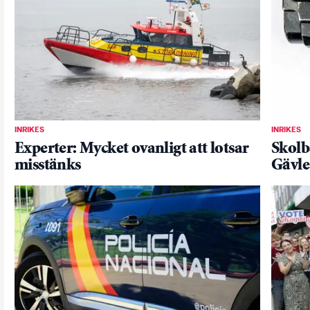
INRIKES
INRIKES
Experter: Mycket ovanligt att lotsar
Skolb
misstänks
Gävle