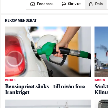
Feedback
Skriv ut
Dela
REKOMMENDERAT
INRIKES
INRIKES
Bensinpriset sänks – till nivån före
Sänkt
Irankriget
Klima