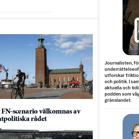
Journalisten, fö
underrättelseo
utforskar frikti
och politik. I s
aktuella och tid
podden som vågar
gränslandet.
 FN-scenario välkomnas av
tpolitiska rådet