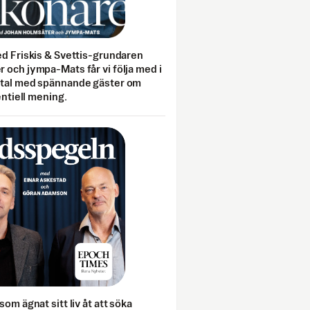
ed Friskis & Svettis-grundaren
 och jympa-Mats får vi följa med i
mtal med spännande gäster om
entiell mening.
som ägnat sitt liv åt att söka