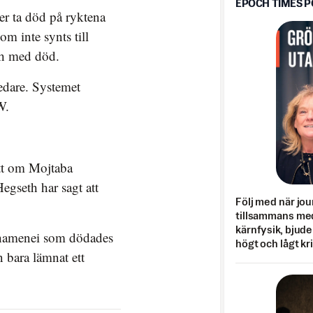
EPOCH TIMES 
er ta död på ryktena
m inte synts till
och med död.
edare. Systemet
W.
tt om Mojtaba
egseth har sagt att
Följ med när jou
tillsammans med
kärnfysik, bjuder
 Khamenei som dödades
högt och lågt kr
n bara lämnat ett