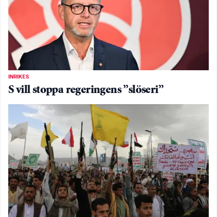
INRIKES
S vill stoppa regeringens ”slöseri”