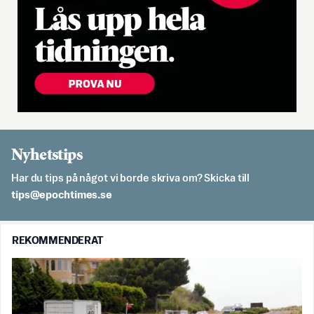
Nyhetstips
Har du tips på något vi borde skriva om? Skicka till
es.semithcope@spit
REKOMMENDERAT