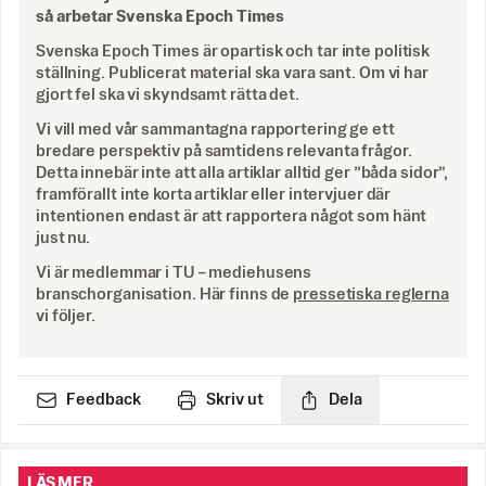
så arbetar Svenska Epoch Times
Svenska Epoch Times är opartisk och tar inte politisk
ställning. Publicerat material ska vara sant. Om vi har
gjort fel ska vi skyndsamt rätta det.
Vi vill med vår sammantagna rapportering ge ett
bredare perspektiv på samtidens relevanta frågor.
Detta innebär inte att alla artiklar alltid ger ”båda sidor”,
framförallt inte korta artiklar eller intervjuer där
intentionen endast är att rapportera något som hänt
just nu.
Vi är medlemmar i TU – mediehusens
branschorganisation. Här finns de
pressetiska reglerna
vi följer.
Feedback
Skriv ut
Dela
LÄS MER