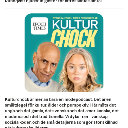
Rundqvist bjuder in gäster för intressanta samtal.
Kulturchock är mer än bara en modepodcast. Det är en
smältdegel för kultur, ålder och perspektiv. Här möts det
unga och det gamla, det svenska och det amerikanska, det
moderna och det traditionella. Vi dyker ner i vänskap,
sociala koder, och de små detaljerna som gör stor skillnad