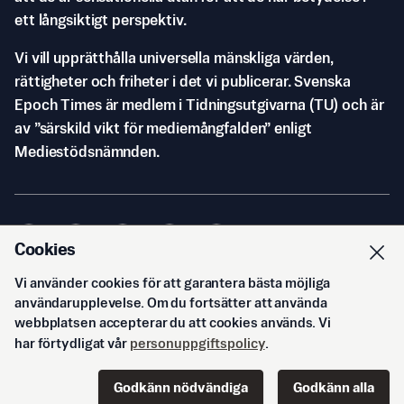
ett långsiktigt perspektiv.
Vi vill upprätthålla universella mänskliga värden,
rättigheter och friheter i det vi publicerar. Svenska
Epoch Times är medlem i Tidningsutgivarna (TU) och är
av ”särskild vikt för mediemångfalden” enligt
Mediestödsnämnden.
Cookies
Vi använder cookies för att garantera bästa möjliga
© Svenska Epoch Times AB
2026
användarupplevelse. Om du fortsätter att använda
webbplatsen accepterar du att cookies används. Vi
har förtydligat vår
personuppgiftspolicy
.
Godkänn nödvändiga
Godkänn alla
Start
Innehåll
Podd
Senaste
Logga in