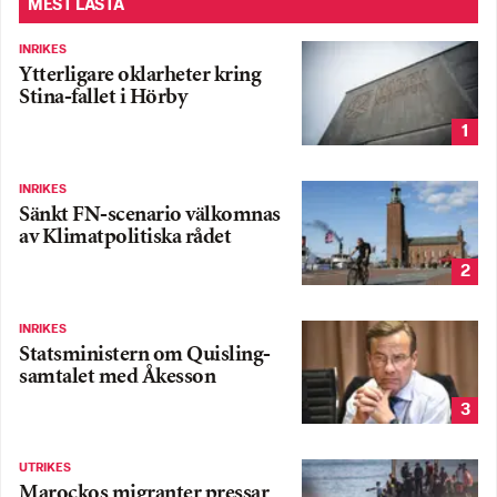
MEST LÄSTA
INRIKES
Ytterligare oklarheter kring
Stina-fallet i Hörby
1
INRIKES
Sänkt FN-scenario välkomnas
av Klimatpolitiska rådet
2
INRIKES
Statsministern om Quisling-
samtalet med Åkesson
3
UTRIKES
Marockos migranter pressar