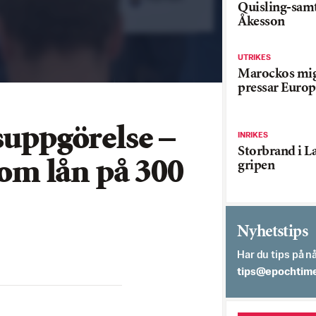
Quisling-sam
Åkesson
UTRIKES
Marockos mig
pressar Europ
suppgörelse –
INRIKES
Storbrand i L
 om lån på 300
gripen
Nyhetstips
Har du tips på nå
es.semithcope@