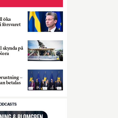
ll öka
 försvaret
ll skynda på
Nora
rustning –
an betalas
PODCASTS