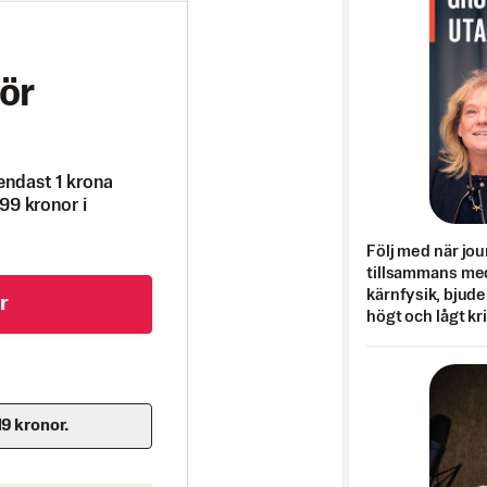
ör
endast 1 krona
99 kronor i
Följ med när jou
tillsammans med
kärnfysik, bjuder
r
högt och lågt kr
19 kronor.