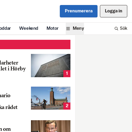
Prenumerera
Logga in
oddar
Weekend
Motor
Meny
Sök
larheter
llet i Hörby
1
nario
2
ka rådet
rn om