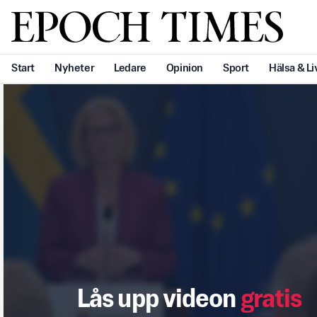
Svenska Epoch Times
Start
Nyheter
Ledare
Opinion
Sport
Hälsa & Li
Lås upp videon
gratis