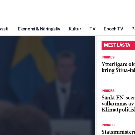
vsstil
Ekonomi & Näringsliv
Kultur
TV
Epoch TV
P
MEST LÄSTA
INRIKES
Ytterligare ok
kring Stina-fa
INRIKES
Sänkt FN-sce
välkomnas av
Klimatpolitis
INRIKES
Statsministe