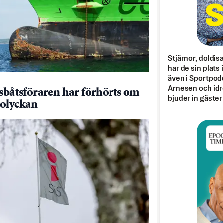
Stjärnor, doldis
har de sin plats 
även i Sportpod
Arnesen och idr
dsbåtsföraren har förhörts om
bjuder in gäster
olyckan