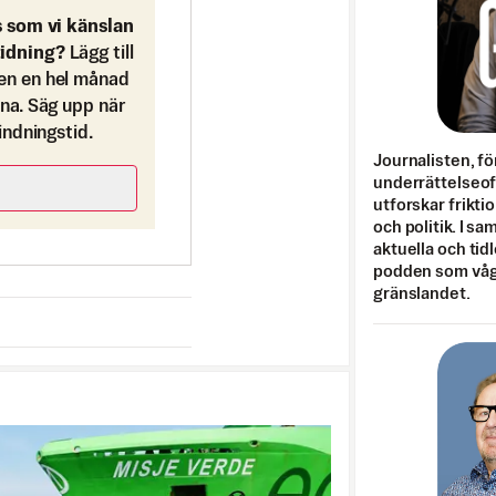
s som vi känslan
tidning?
Lägg till
en en hel månad
ona. Säg upp när
bindningstid.
Journalisten, fö
underrättelseo
utforskar frikti
och politik. I s
aktuella och tid
podden som vågar
gränslandet.