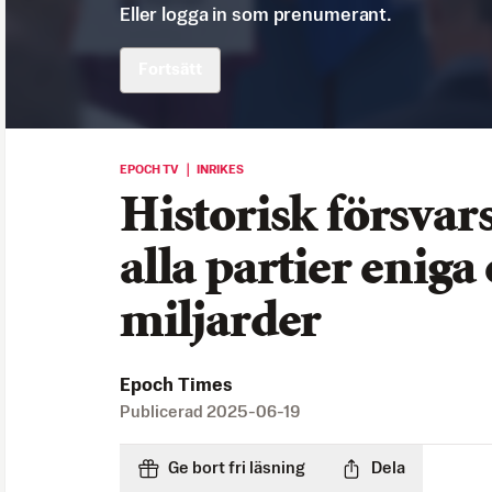
Eller logga in som prenumerant.
Fortsätt
EPOCH TV ｜ INRIKES
Historisk försvar
alla partier eniga
miljarder
Epoch Times
Publicerad
2025-06-19
Ge bort fri läsning
Dela