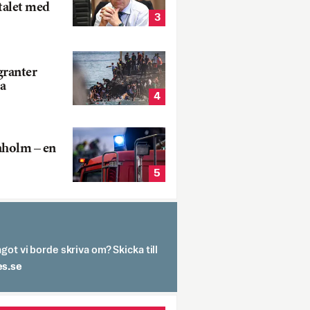
talet med
3
ranter
a
4
aholm – en
5
got vi borde skriva om? Skicka till
spit