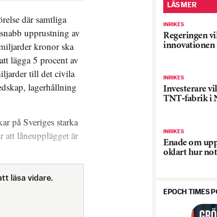
LÄS MER
relse där samtliga
INRIKES
n snabb upprustning av
Regeringen vi
 miljarder kronor ska
innovationen i
att lägga 5 procent av
arder till det civila
INRIKES
edskap, lagerhållning
Investerare vi
TNT-fabrik i 
ar på Sveriges starka
INRIKES
r att låneupplägget är
Enade om upp
oklart hur not
tt läsa vidare.
EPOCH TIMES 