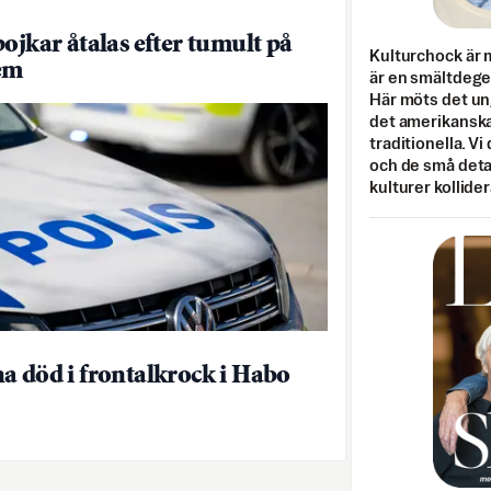
pojkar åtalas efter tumult på
Kulturchock är 
em
är en smältdegel
Här möts det un
det amerikanska
traditionella. Vi
och de små detal
kulturer kollider
a död i frontalkrock i Habo