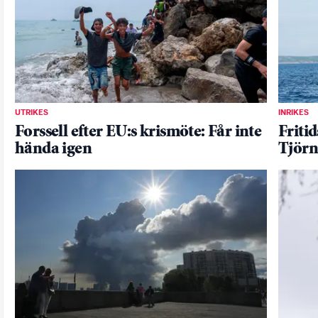
UTRIKES
INRIKES
Forssell efter EU:s krismöte: Får inte
Friti
hända igen
Tjörn