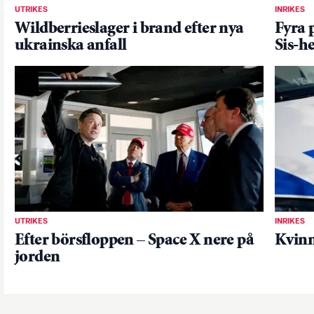
UTRIKES
INRIKES
Wildberrieslager i brand efter nya
Fyra 
ukrainska anfall
Sis-h
UTRIKES
INRIKES
Efter börsfloppen – Space X nere på
Kvinn
jorden