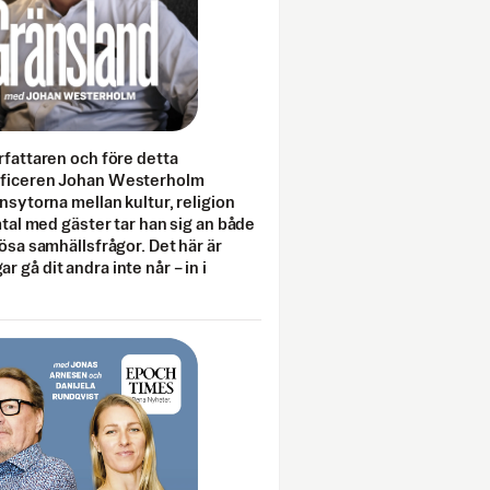
rfattaren och före detta
fficeren Johan Westerholm
onsytorna mellan kultur, religion
amtal med gäster tar han sig an både
lösa samhällsfrågor. Det här är
 gå dit andra inte når – in i