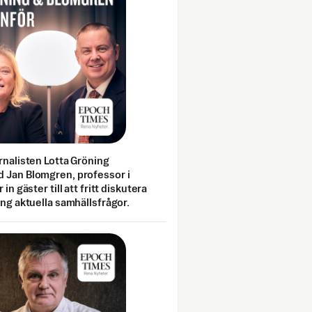
rnalisten Lotta Gröning
 Jan Blomgren, professor i
 in gäster till att fritt diskutera
ing aktuella samhällsfrågor.