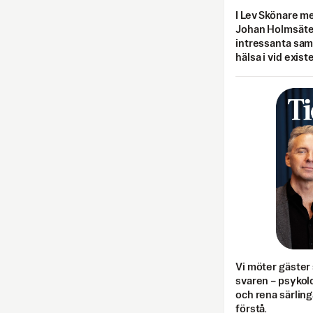
I Lev Skönare m
Johan Holmsäter
intressanta sa
hälsa i vid exist
Vi möter gäster 
svaren – psykolo
och rena särling
förstå.