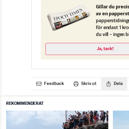
Gillar du preci
av en pappers
papperstidning
för endast 1 kr
du vill – ingen 
Ja, tack!
Feedback
Skriv ut
Dela
REKOMMENDERAT