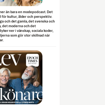
mer än bara en modepodcast. Det
 för kultur, ålder och perspektiv.
ga och det gamla, det svenska och
, det moderna och det
 dyker ner i vänskap, sociala koder,
jerna som gör stor skillnad när
ar.