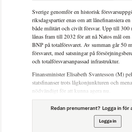
Sverige genomför en historisk försvarsuppgö
riksdagspartier enas om att lånefinansiera e
både militärt och civilt försvar. Upp till 300
lånas fram till 2032 för att nå Natos mål om 
BNP på totalförsvaret. Av summan går 50 milj
försvaret, med satsningar på försörjningsber
och totalförsvarsanpassad infrastruktur.
Finansminister Elisabeth Svantesson (M) pek
statsfinanser trots lågkonjunkturen och mena
nödvändigt för att kunna agera nu.
Redan prenumerant?
Logga in för a
Logga in