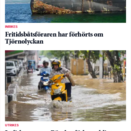
INRIKES
Fritidsbåtsföraren har förhörts om
Tjörnolyckan
UTRIKES