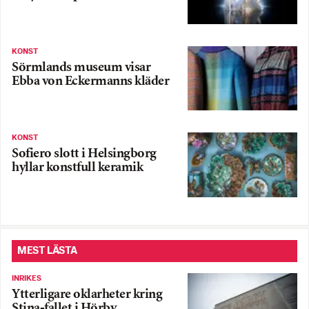
KONST
Sörmlands museum visar
Ebba von Eckermanns kläder
KONST
Sofiero slott i Helsingborg
hyllar konstfull keramik
MEST LÄSTA
INRIKES
Ytterligare oklarheter kring
Stina-fallet i Hörby