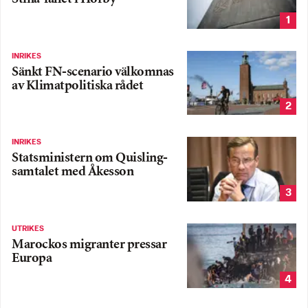
1
INRIKES
Sänkt FN-scenario välkomnas
av Klimatpolitiska rådet
2
INRIKES
Statsministern om Quisling-
samtalet med Åkesson
3
UTRIKES
Marockos migranter pressar
Europa
4