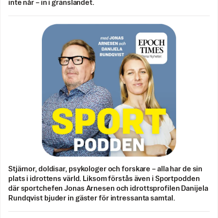
inte når – in i gränslandet.
Stjärnor, doldisar, psykologer och forskare – alla har de sin
plats i idrottens värld. Liksom förstås även i Sportpodden
där sportchefen Jonas Arnesen och idrottsprofilen Danijela
Rundqvist bjuder in gäster för intressanta samtal.