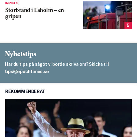
INRIKES
Storbrand i Laholm – en
gripen
5
Nyhetstips
Har du tips på något vi borde skriva om? Skicka till
es.semithcope@spit
REKOMMENDERAT