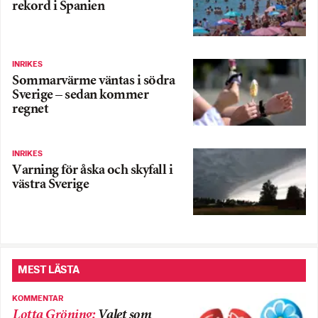
rekord i Spanien
INRIKES
Sommarvärme väntas i södra
Sverige – sedan kommer
regnet
INRIKES
Varning för åska och skyfall i
västra Sverige
MEST LÄSTA
KOMMENTAR
Lotta Gröning
:
Valet som