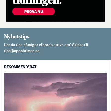
Nyhetstips
Har du tips på något vi borde skriva om? Skicka till
es.semithcope@spit
REKOMMENDERAT