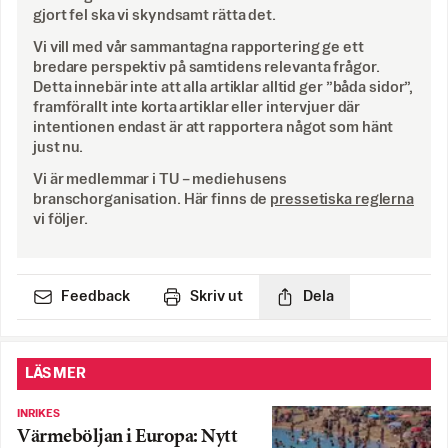
gjort fel ska vi skyndsamt rätta det.
Vi vill med vår sammantagna rapportering ge ett
bredare perspektiv på samtidens relevanta frågor.
Detta innebär inte att alla artiklar alltid ger ”båda sidor”,
framförallt inte korta artiklar eller intervjuer där
intentionen endast är att rapportera något som hänt
just nu.
Vi är medlemmar i TU – mediehusens
branschorganisation. Här finns de
pressetiska reglerna
vi följer.
Feedback
Skriv ut
Dela
LÄS MER
INRIKES
Värmeböljan i Europa: Nytt