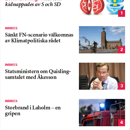
kidnappades av S och SD
1
INRIKES
Sänkt FN-scenario välkomnas
av Klimatpolitiska rådet
2
INRIKES
Statsministern om Quisling-
samtalet med Åkesson
3
INRIKES
Storbrand i Laholm – en
gripen
4