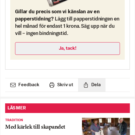
Gillar du precis som vi känslan av en
papperstidning?
Lägg till papperstidningen en
hel månad för endast 1 krona. Säg upp när du
vill – ingen bindningstid.
Ja, tack!
Feedback
Skriv ut
Dela
LÄS MER
TRADITION
Med kärlek till skapandet