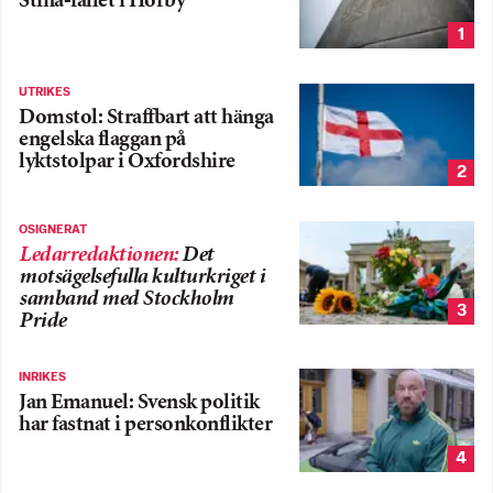
Stina-fallet i Hörby
1
UTRIKES
Domstol: Straffbart att hänga
engelska flaggan på
lyktstolpar i Oxfordshire
2
OSIGNERAT
Ledarredaktionen
:
Det
motsägelsefulla kulturkriget i
samband med Stockholm
3
Pride
INRIKES
Jan Emanuel: Svensk politik
har fastnat i personkonflikter
4