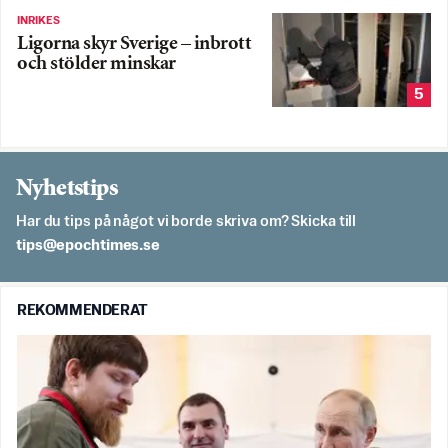
INRIKES
Ligorna skyr Sverige – inbrott
och stölder minskar
5
Nyhetstips
Har du tips på något vi borde skriva om? Skicka till
es.semithcope@spit
REKOMMENDERAT