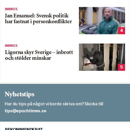
INRIKES
Jan Emanuel: Svensk politik
har fastnat i personkonflikter
4
INRIKES
Ligorna skyr Sverige – inbrott
och stölder minskar
5
Nyhetstips
Har du tips på något vi borde skriva om? Skicka till
es.semithcope@spit
REKOMMENDERAT