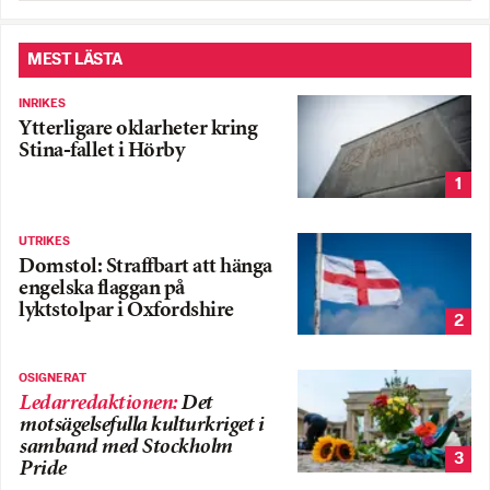
MEST LÄSTA
INRIKES
Ytterligare oklarheter kring
Stina-fallet i Hörby
1
UTRIKES
Domstol: Straffbart att hänga
engelska flaggan på
lyktstolpar i Oxfordshire
2
OSIGNERAT
Ledarredaktionen
:
Det
motsägelsefulla kulturkriget i
samband med Stockholm
3
Pride