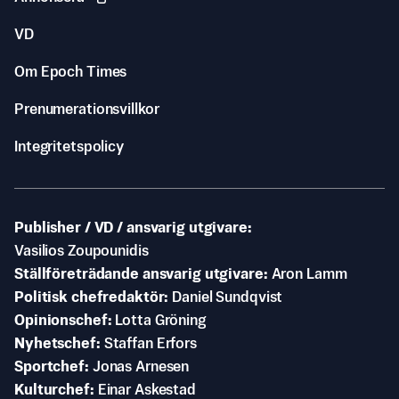
VD
Om Epoch Times
Prenumerationsvillkor
Integritetspolicy
Publisher / VD / ansvarig utgivare
Vasilios Zoupounidis
Ställföreträdande ansvarig utgivare
Aron Lamm
Politisk chefredaktör
Daniel Sundqvist
Opinionschef
Lotta Gröning
Nyhetschef
Staffan Erfors
Sportchef
Jonas Arnesen
Kulturchef
Einar Askestad