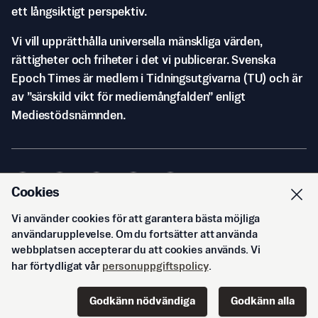
ett långsiktigt perspektiv.
Vi vill upprätthålla universella mänskliga värden,
rättigheter och friheter i det vi publicerar. Svenska
Epoch Times är medlem i Tidningsutgivarna (TU) och är
av ”särskild vikt för mediemångfalden” enligt
Mediestödsnämnden.
Cookies
Vi använder cookies för att garantera bästa möjliga
© Svenska Epoch Times AB
2026
användarupplevelse. Om du fortsätter att använda
webbplatsen accepterar du att cookies används. Vi
har förtydligat vår
personuppgiftspolicy
.
Godkänn nödvändiga
Godkänn alla
Start
Innehåll
Podd
Senaste
Logga in