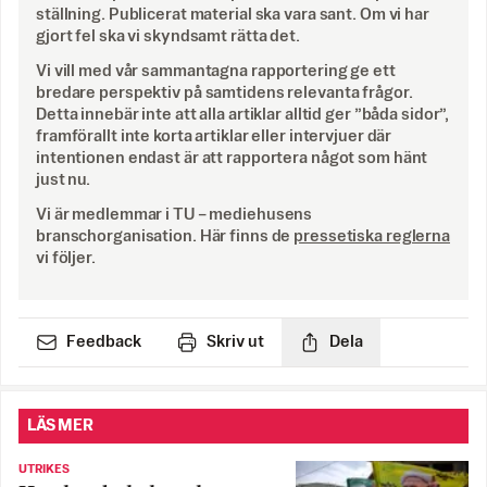
ställning. Publicerat material ska vara sant. Om vi har
gjort fel ska vi skyndsamt rätta det.
Vi vill med vår sammantagna rapportering ge ett
bredare perspektiv på samtidens relevanta frågor.
Detta innebär inte att alla artiklar alltid ger ”båda sidor”,
framförallt inte korta artiklar eller intervjuer där
intentionen endast är att rapportera något som hänt
just nu.
Vi är medlemmar i TU – mediehusens
branschorganisation. Här finns de
pressetiska reglerna
vi följer.
Feedback
Skriv ut
Dela
LÄS MER
UTRIKES