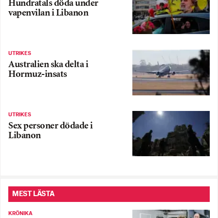
Hundratals döda under
vapenvilan i Libanon
UTRIKES
Australien ska delta i
Hormuz-insats
UTRIKES
Sex personer dödade i
Libanon
MEST LÄSTA
KRÖNIKA