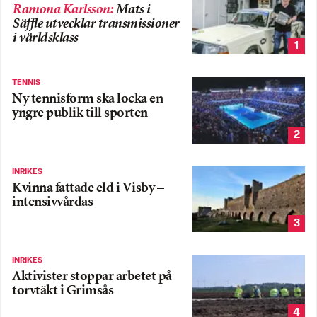
Ramona Karlsson
:
Mats i
Säffle utvecklar transmissioner
i världsklass
1
TENNIS
Ny tennisform ska locka en
yngre publik till sporten
2
INRIKES
Kvinna fattade eld i Visby –
intensivvårdas
3
INRIKES
Aktivister stoppar arbetet på
torvtäkt i Grimsås
4