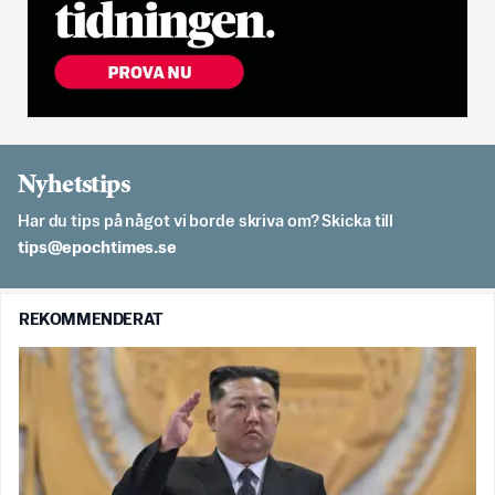
Nyhetstips
Har du tips på något vi borde skriva om? Skicka till
es.semithcope@spit
REKOMMENDERAT