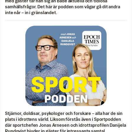
med gäster tar han sig an både aktuella och tidlösa
samhällsfrågor. Det här är podden som vågar gå dit andra
inte når – in i gränslandet.
Stjärnor, doldisar, psykologer och forskare – alla har de sin
plats i idrottens värld. Liksom förstås även i Sportpodden
där sportchefen Jonas Arnesen och idrottsprofilen Danijela
Rundqvist bjuder in gäster för intressanta samtal.