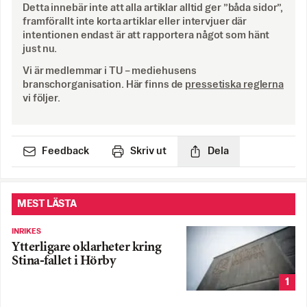
Detta innebär inte att alla artiklar alltid ger ”båda sidor”,
framförallt inte korta artiklar eller intervjuer där
intentionen endast är att rapportera något som hänt
just nu.
Vi är medlemmar i TU – mediehusens
branschorganisation. Här finns de
pressetiska reglerna
vi följer.
Feedback
Skriv ut
Dela
MEST LÄSTA
INRIKES
Ytterligare oklarheter kring
Stina-fallet i Hörby
1