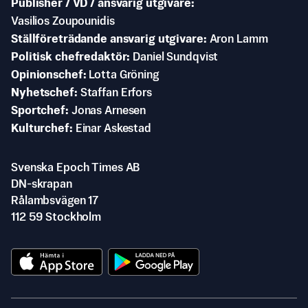
Publisher / VD / ansvarig utgivare
Vasilios Zoupounidis
Ställföreträdande ansvarig utgivare
Aron Lamm
Politisk chefredaktör
Daniel Sundqvist
Opinionschef
Lotta Gröning
Nyhetschef
Staffan Erfors
Sportchef
Jonas Arnesen
Kulturchef
Einar Askestad
Svenska Epoch Times AB
DN-skrapan
Rålambsvägen 17
112 59 Stockholm