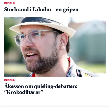
INRIKES
Storbrand i Laholm – en gripen
INRIKES
Åkesson om quisling-debatten:
”Krokodiltårar”