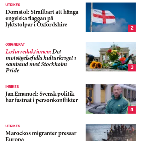
UTRIKES
Domstol: Straffbart att hänga
engelska flaggan på
lyktstolpar i Oxfordshire
2
OSIGNERAT
Ledarredaktionen
:
Det
motsägelsefulla kulturkriget i
samband med Stockholm
3
Pride
INRIKES
Jan Emanuel: Svensk politik
har fastnat i personkonflikter
4
UTRIKES
Marockos migranter pressar
Europa