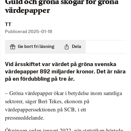
Guld och gröna skogar för gröna
värdepapper
TT
Publicerad
2025-01-18
Ge bort fri läsning
Dela
Vid årsskiftet var värdet på gröna svenska
värdepapper 892 miljarder kronor. Det är nära
på en fördubbling på tre år.
– Gröna värdepapper ökar i betydelse inom samtliga
sektorer, säger Beri Tekes, ekonom på
värdepapperssektionen på SCB, i ett
pressmeddelande.
Ökningen sedan januari 2022, när statistiken började