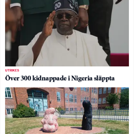
UTRIKES
Över 300 kidnappade i Nigeria släppta