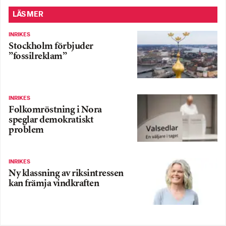
LÄS MER
INRIKES
Stockholm förbjuder
”fossilreklam”
INRIKES
Folkomröstning i Nora
speglar demokratiskt
problem
INRIKES
Ny klassning av riksintressen
kan främja vindkraften