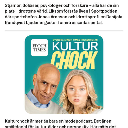
Stjärnor, doldisar, psykologer och forskare – alla har de sin
plats i idrottens värld. Liksom förstås även i Sportpodden
där sportchefen Jonas Arnesen och idrottsprofilen Danijela
Rundqvist bjuder in gäster för intressanta samtal.
Kulturchock är mer än bara en modepodcast. Det är en
smältdegel för kultur, ålder och perspektiv. Här möts det