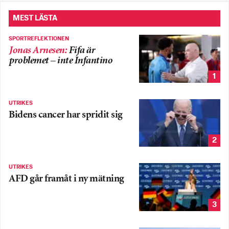
MEST LÄSTA
SPORTREFLEKTIONEN
Jonas Arnesen
:
Fifa är
problemet – inte Infantino
1
UTRIKES
Bidens cancer har spridit sig
2
UTRIKES
AFD går framåt i ny mätning
3