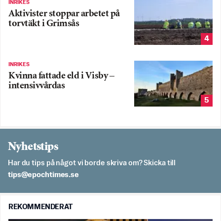
INRIKES
Aktivister stoppar arbetet på
torvtäkt i Grimsås
4
INRIKES
Kvinna fattade eld i Visby –
intensivvårdas
5
Nyhetstips
Har du tips på något vi borde skriva om? Skicka till
es.semithcope@spit
REKOMMENDERAT