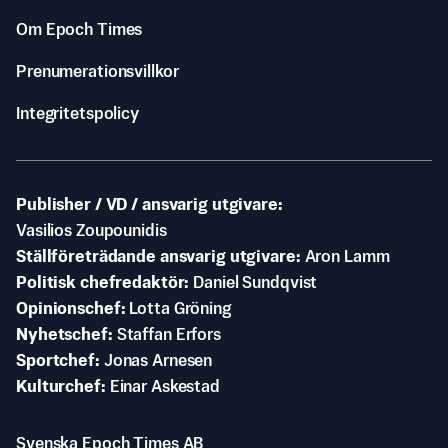
Om Epoch Times
Prenumerationsvillkor
Integritetspolicy
Publisher / VD / ansvarig utgivare
Vasilios Zoupounidis
Ställföreträdande ansvarig utgivare
Aron Lamm
Politisk chefredaktör
Daniel Sundqvist
Opinionschef
Lotta Gröning
Nyhetschef
Staffan Erfors
Sportchef
Jonas Arnesen
Kulturchef
Einar Askestad
Svenska Epoch Times AB