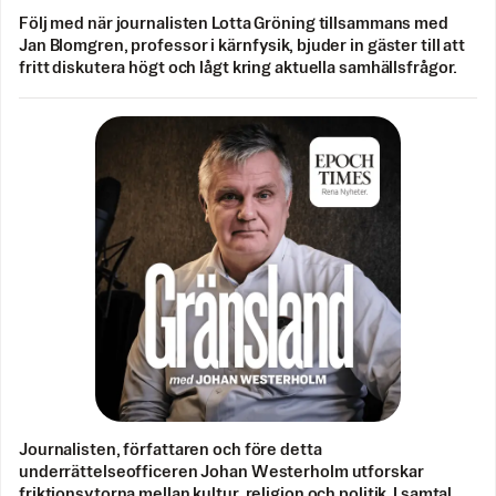
Följ med när journalisten Lotta Gröning tillsammans med
Jan Blomgren, professor i kärnfysik, bjuder in gäster till att
fritt diskutera högt och lågt kring aktuella samhällsfrågor.
Journalisten, författaren och före detta
underrättelseofficeren Johan Westerholm utforskar
friktionsytorna mellan kultur, religion och politik. I samtal