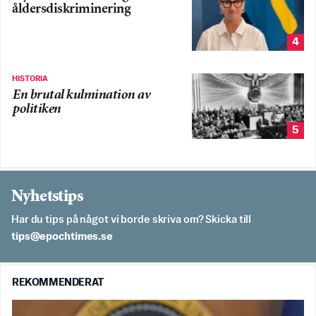
åldersdiskriminering
4
HISTORIA
En brutal kulmination av
politiken
5
Nyhetstips
Har du tips på något vi borde skriva om? Skicka till
es.semithcope@spit
REKOMMENDERAT