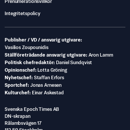
Prenumerationsvillkor
Integritetspolicy
Publisher / VD / ansvarig utgivare
Vasilios Zoupounidis
Ställföreträdande ansvarig utgivare
Aron Lamm
Politisk chefredaktör
Daniel Sundqvist
Opinionschef
Lotta Gröning
Nyhetschef
Staffan Erfors
Sportchef
Jonas Arnesen
Kulturchef
Einar Askestad
Svenska Epoch Times AB
DN-skrapan
Rålambsvägen 17