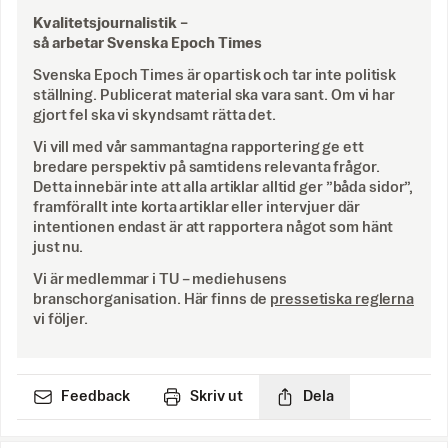
Kvalitetsjournalistik –
så arbetar Svenska Epoch Times
Svenska Epoch Times är opartisk och tar inte politisk
ställning. Publicerat material ska vara sant. Om vi har
gjort fel ska vi skyndsamt rätta det.
Vi vill med vår sammantagna rapportering ge ett
bredare perspektiv på samtidens relevanta frågor.
Detta innebär inte att alla artiklar alltid ger ”båda sidor”,
framförallt inte korta artiklar eller intervjuer där
intentionen endast är att rapportera något som hänt
just nu.
Vi är medlemmar i TU – mediehusens
branschorganisation. Här finns de
pressetiska reglerna
vi följer.
Feedback
Skriv ut
Dela