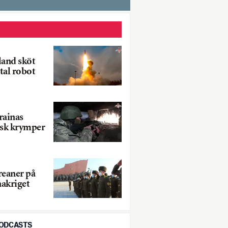
land sköt
tal robot
rainas
rsk krymper
eaner på
nakriget
PODCASTS