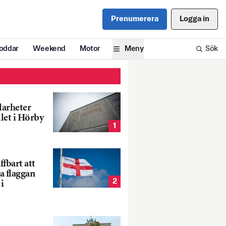
Prenumerera
Logga in
oddar
Weekend
Motor
Meny
Sök
larheter
llet i Hörby
1
fbart att
a flaggan
2
i