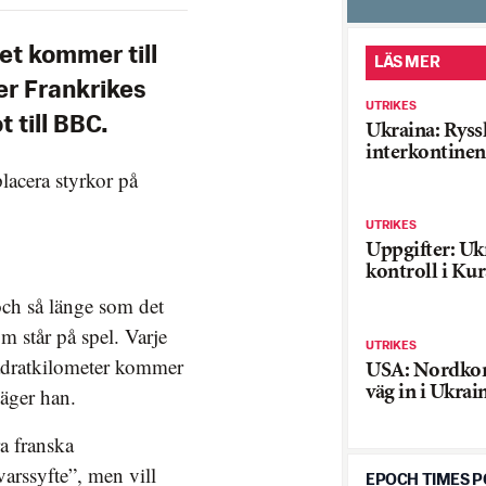
det kommer till
LÄS MER
ger Frankrikes
UTRIKES
 till BBC.
Ukraina: Ryss
interkontinen
lacera styrkor på
UTRIKES
Uppgifter: Uk
kontroll i Ku
och så länge som det
m står på spel. Varje
UTRIKES
adratkilometer kommer
USA: Nordkor
väg in i Ukrai
äger han.
a franska
varssyfte”, men vill
EPOCH TIMES 