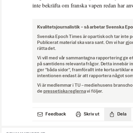
inte bekräfta om franska vapen redan har anv
Kvalitetsjournalistik –
så arbetar Svenska Ep
Svenska Epoch Times är opartisk och tar inte pol
Publicerat material ska vara sant. Om vi har gjo
rätta det.
Vi vill med vår sammantagna rapportering ge e
på samtidens relevanta frågor. Detta innebär inte 
ger ”båda sidor”, framförallt inte korta artiklar 
intentionen endast är att rapportera något som
Vi är medlemmar i TU – mediehusens branschor
de
pressetiska reglerna
vi följer.
Feedback
Skriv ut
Dela