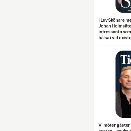
I Lev Skönare m
Johan Holmsäter
intressanta sa
hälsa i vid exist
Vi möter gäster 