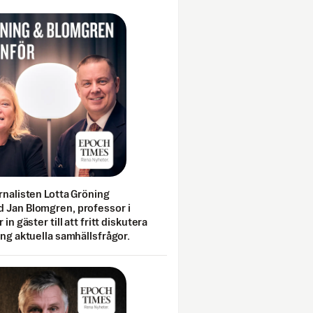
rnalisten Lotta Gröning
 Jan Blomgren, professor i
 in gäster till att fritt diskutera
ing aktuella samhällsfrågor.