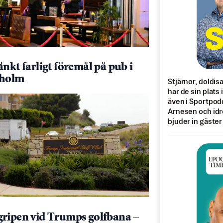
änkt farligt föremål på pub i
kholm
Stjärnor, doldis
har de sin plats 
även i Sportpod
Arnesen och idr
bjuder in gäster
ripen vid Trumps golfbana –