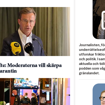
Journalisten, fö
underrättelseo
utforskar frikti
och politik. I s
aktuella och tid
fte: Moderaterna vill skärpa
podden som vågar
arantin
gränslandet.