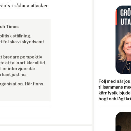
änts i sådana attacker.
och Times
itisk ställning.
rt fel ska vi skyndsamt
tt bredare perspektiv
att alla artiklar alltid
eller intervjuer där
 hänt just nu.
Följ med när jou
ganisation. Här finns
tillsammans med
kärnfysik, bjuder
högt och lågt kr