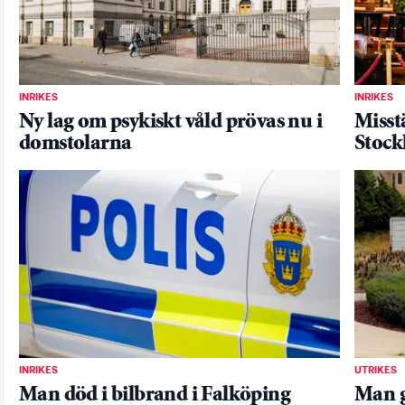
INRIKES
INRIKES
Ny lag om psykiskt våld prövas nu i
Misst
domstolarna
Stoc
INRIKES
UTRIKES
Man död i bilbrand i Falköping
Man g