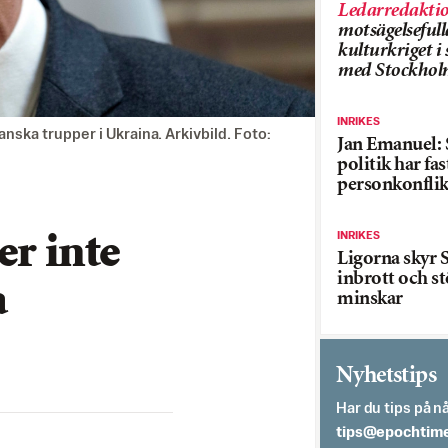
Ledarredakti
motsägelsefull
kulturkriget 
med Stockhol
INRIKES
nska trupper i Ukraina. Arkivbild. Foto:
Jan Emanuel: 
politik har fas
personkonflik
INRIKES
er inte
Ligorna skyr S
inbrott och st
a
minskar
Nyhetstips
Har du tips på nå
es.semithcope@