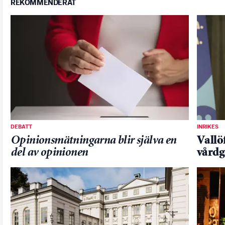
REKOMMENDERAT
DEBATT
INRIKES
Opinionsmätningarna blir själva en
Vallö
del av opinionen
vårdg