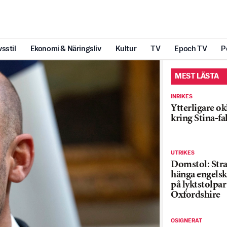
vsstil
Ekonomi & Näringsliv
Kultur
TV
Epoch TV
P
MEST LÄSTA
INRIKES
Ytterligare ok
kring Stina-fa
UTRIKES
Domstol: Straf
hänga engelsk
på lyktstolpar 
Oxfordshire
OSIGNERAT