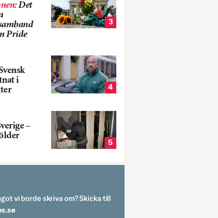
onen
:
Det
a
3
i samband
m Pride
Svensk
tnat i
4
ter
verige –
ölder
5
got vi borde skriva om? Skicka till
spit