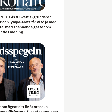
ed Friskis & Svettis-grundaren
 och jympa-Mats får vi följa med i
mtal med spännande gäster om
entiell mening.
som ägnat sitt liv åt att söka