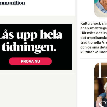
ammunition
Kulturchock är 
är en smältdegel
Här möts det un
det amerikanska
traditionella. Vi
och de små detal
kulturer kollider