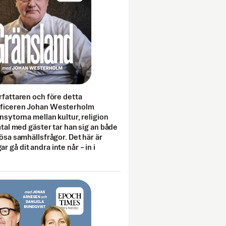
rfattaren och före detta
fficeren Johan Westerholm
onsytorna mellan kultur, religion
amtal med gäster tar han sig an både
lösa samhällsfrågor. Det här är
 gå dit andra inte når – in i