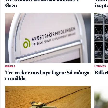
Flera döda i israeliska attacker i
Måttl
Gaza
i sep
INRIKES
UTRIKES
Tre veckor med nya lagen: Så många
Bilkr
anmälda