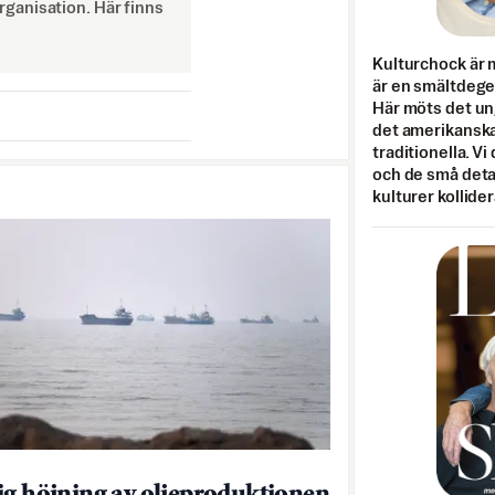
ganisation. Här finns
Kulturchock är 
är en smältdegel
Här möts det un
det amerikanska
traditionella. Vi
och de små detal
kulturer kollider