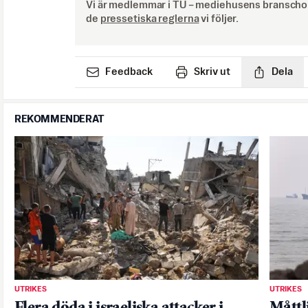
Vi är medlemmar i TU – mediehusens branschor
de
pressetiska reglerna
vi följer.
Feedback
Skriv ut
Dela
REKOMMENDERAT
UTRIKES
UTRIKES