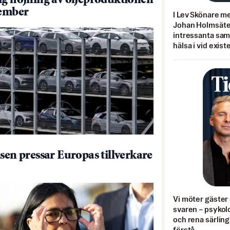
ig höjning av oljeproduktionen
tember
I Lev Skönare m
Johan Holmsäter
intressanta sa
hälsa i vid exist
isen pressar Europas tillverkare
Vi möter gäster 
svaren – psykolo
och rena särling