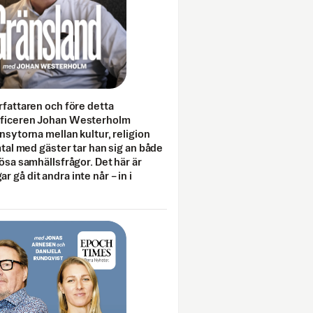
rfattaren och före detta
fficeren Johan Westerholm
onsytorna mellan kultur, religion
amtal med gäster tar han sig an både
lösa samhällsfrågor. Det här är
 gå dit andra inte når – in i