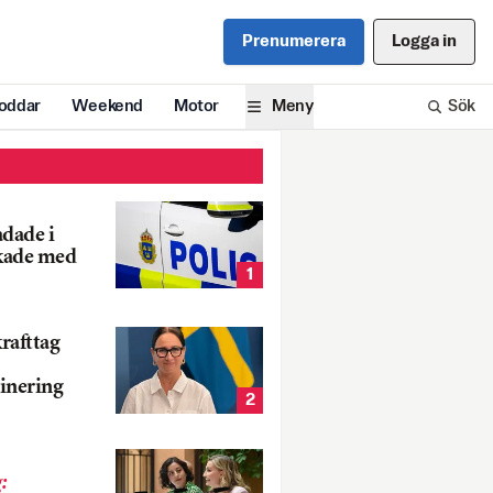
Prenumerera
Logga in
oddar
Weekend
Motor
Meny
Sök
adade i
kade med
1
rafttag
inering
2
g
: