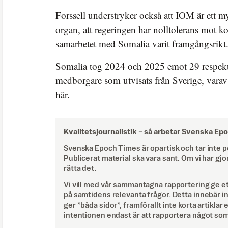
Forssell understryker också att IOM är ett m
organ, att regeringen har nolltolerans mot ko
samarbetet med Somalia varit framgångsrikt
Somalia tog 2024 och 2025 emot 29 respekt
medborgare som utvisats från Sverige, varav f
här.
Kvalitetsjournalistik –
så arbetar Svenska Ep
Svenska Epoch Times är opartisk och tar inte pol
Publicerat material ska vara sant. Om vi har gjo
rätta det.
Vi vill med vår sammantagna rapportering ge e
på samtidens relevanta frågor. Detta innebär inte 
ger ”båda sidor”, framförallt inte korta artiklar 
intentionen endast är att rapportera något som