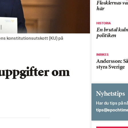
Flosklernas val
här
HISTORIA
En brutal kul
politiken
ens konstitutionsutskott (KU) på
INRIKES
Andersson: Så 
styra Sverige
 uppgifter om
Nyhetstips
Har du tips på nå
es.semithcope@