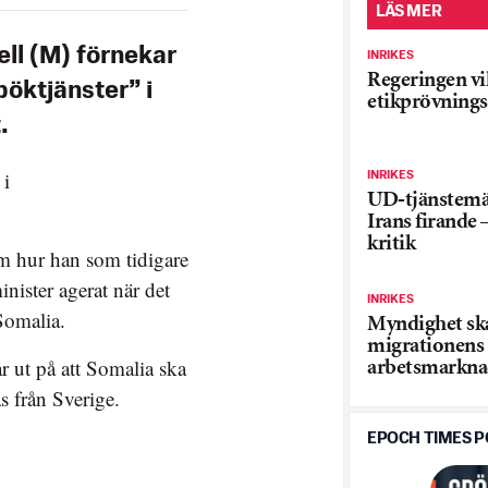
LÄS MER
ll (M) förnekar
INRIKES
Regeringen vil
pöktjänster” i
etikprövnings
.
 i
INRIKES
UD-tjänstemän
Irans firande –
kritik
 om hur han som tidigare
nister agerat när det
INRIKES
Somalia.
Myndighet ska
migrationens 
 ut på att Somalia ska
arbetsmarkn
s från Sverige.
EPOCH TIMES 