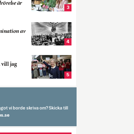
rörelse är
3
mination av
4
vill jag
5
got vi borde skriva om? Skicka till
spit