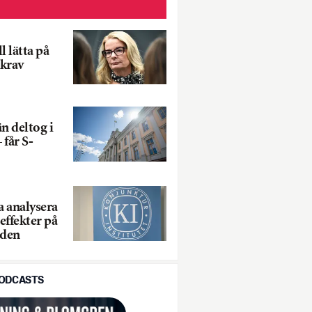
l lätta på
krav
 deltog i
 får S-
 analysera
effekter på
aden
PODCASTS