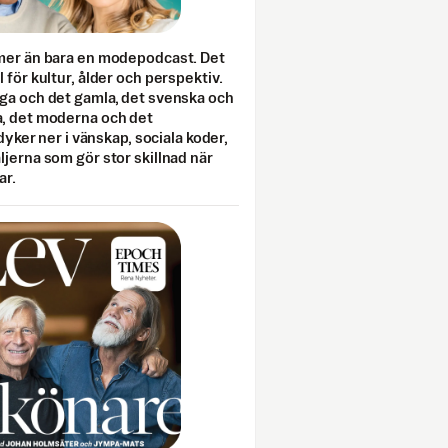
mer än bara en modepodcast. Det
 för kultur, ålder och perspektiv.
ga och det gamla, det svenska och
, det moderna och det
 dyker ner i vänskap, sociala koder,
jerna som gör stor skillnad när
ar.