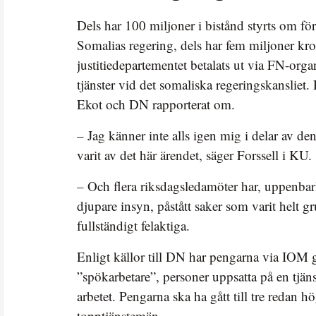
Dels har 100 miljoner i bistånd styrts om fö
Somalias regering, dels har fem miljoner kro
justitiedepartementet betalats ut via FN-orga
tjänster vid det somaliska regeringskansliet. 
Ekot och DN rapporterat om.
– Jag känner inte alls igen mig i delar av 
varit av det här ärendet, säger Forssell i KU.
– Och flera riksdagsledamöter har, uppenba
djupare insyn, påstått saker som varit helt g
fullständigt felaktiga.
Enligt källor till DN har pengarna via IOM gå
”spökarbetare”, personer uppsatta på en tjäns
arbetet. Pengarna ska ha gått till tre redan 
topptjänstemän.