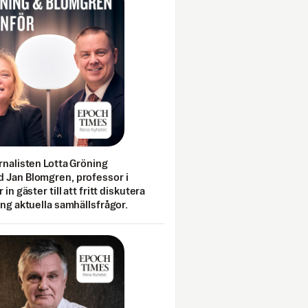
rnalisten Lotta Gröning
 Jan Blomgren, professor i
 in gäster till att fritt diskutera
ing aktuella samhällsfrågor.