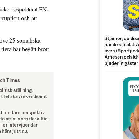
ycket respekterat FN-
rruption och att
.
Stjärnor, doldis
ive 25 somaliska
har de sin plats 
lera har begått brott
även i Sportpod
Arnesen och idr
bjuder in gäster
och Times
itisk ställning.
rt fel ska vi skyndsamt
tt bredare perspektiv
att alla artiklar alltid
eller intervjuer där
 hänt just nu.