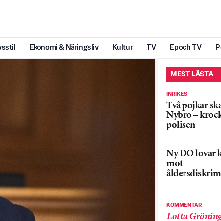
vsstil
Ekonomi & Näringsliv
Kultur
TV
Epoch TV
P
MEST LÄSTA
INRIKES
Två pojkar sk
Nybro – kroc
polisen
Ny DO lovar k
mot
åldersdiskrim
KOMMENTAR
Lotta Grönin