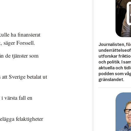
kulle ha finansierat
, säger Forssell.
Journalisten, fö
underrättelseo
ån de tjänster som
utforskar frikti
och politik. I s
aktuella och tid
podden som vågar
 att Sverige betalat ut
gränslandet.
 i värsta fall en
elägga felaktigheter