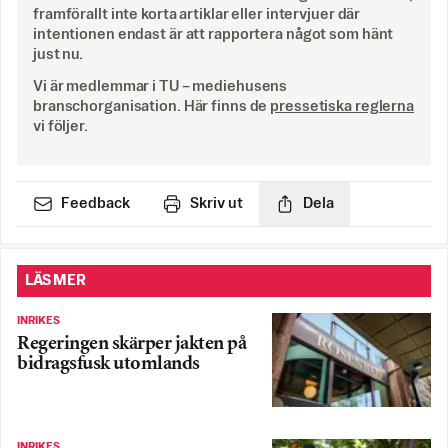
framförallt inte korta artiklar eller intervjuer där
intentionen endast är att rapportera något som hänt
just nu.
Vi är medlemmar i TU – mediehusens
branschorganisation. Här finns de
pressetiska reglerna
vi följer.
Feedback
Skriv ut
Dela
LÄS MER
INRIKES
Regeringen skärper jakten på
bidragsfusk utomlands
INRIKES