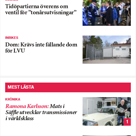
Tidöpartierna överens om
ventil för ”tonårsutvisningar”
INRIKES
Dom: Krävs inte fällande dom
för LVU
MEST LÄSTA
KRÖNIKA
Ramona Karlsson
:
Mats i
Säffle utvecklar transmissioner
i världsklass
1