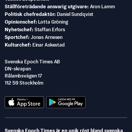
Ställföreträdande ansvarig utgivare
Aron Lamm
Politisk chefredaktör
Daniel Sundqvist
Opinionschef
Lotta Gröning
Nyhetschef
Staffan Erfors
Sportchef
Jonas Arnesen
Kulturchef
Einar Askestad
Svenska Epoch Times AB
DN-skrapan
Rålambsvägen 17
112 59 Stockholm
Svenska Epoch Times är en unik röst bland svenska