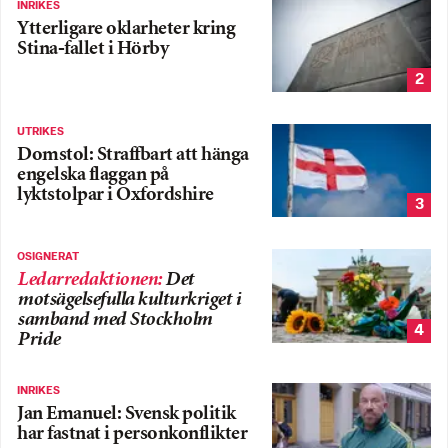
INRIKES
Ytterligare oklarheter kring
Stina-fallet i Hörby
2
UTRIKES
Domstol: Straffbart att hänga
engelska flaggan på
lyktstolpar i Oxfordshire
3
OSIGNERAT
Ledarredaktionen
:
Det
motsägelsefulla kulturkriget i
samband med Stockholm
4
Pride
INRIKES
Jan Emanuel: Svensk politik
har fastnat i personkonflikter