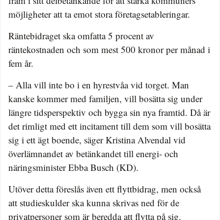
fram i sitt delbetänkande för att stärka kommuners
möjligheter att ta emot stora företagsetableringar.
Räntebidraget ska omfatta 5 procent av
räntekostnaden och som mest 500 kronor per månad i
fem år.
– Alla vill inte bo i en hyrestvåa vid torget. Man
kanske kommer med familjen, vill bosätta sig under
längre tidsperspektiv och bygga sin nya framtid. Då är
det rimligt med ett incitament till dem som vill bosätta
sig i ett ägt boende, säger Kristina Alvendal vid
överlämnandet av betänkandet till energi- och
näringsminister Ebba Busch (KD).
Utöver detta föreslås även ett flyttbidrag, men också
att studieskulder ska kunna skrivas ned för de
privatpersoner som är beredda att flytta på sig.