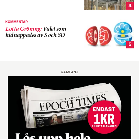
4
KOMMENTAR
Lotta Gröning
:
Valet som
kidnappades av S och SD
5
KAMPANJ