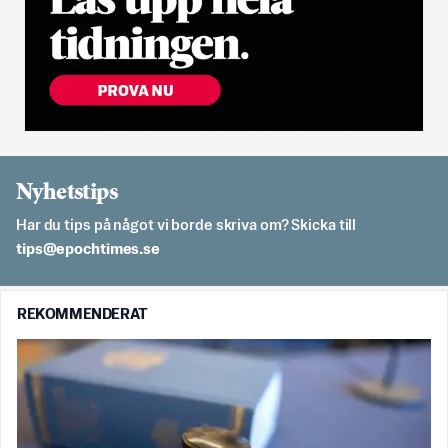
Nyhetstips
Har du tips på något vi borde skriva om? Skicka till
es.semithcope@spit
REKOMMENDERAT