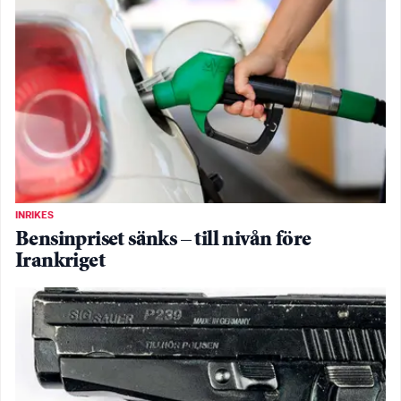
INRIKES
Bensinpriset sänks – till nivån före
Irankriget