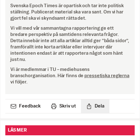
Svenska Epoch Times är opartisk och tar inte politisk
ställning. Publicerat material ska vara sant. Om vi har
gjort fel ska vi skyndsamt rätta det.
Vi vill med vår sammantagna rapportering ge ett
bredare perspektiv på samtidens relevanta frågor.
Detta innebär inte att alla artiklar alltid ger ”båda sidor”,
framförallt inte korta artiklar eller intervjuer där
intentionen endast är att rapportera något som hänt
just nu.
Vi är medlemmar i TU – mediehusens
branschorganisation. Här finns de
pressetiska reglerna
vi följer.
Feedback
Skriv ut
Dela
LÄS MER