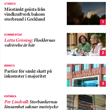
UTRIKES
Misstänkt gnista från
vindkraftverk bakom
storbrand i Grekland
1
KOMMENTAR
Lotta Gröning
:
Flosklernas
valrörelse är här
2
INRIKES
Partier för sänkt skatt på
inkomster i majoritet
3
KRÖNIKA
Per Lindvall
:
Storbankernas
lönsamhet saknar motstycke