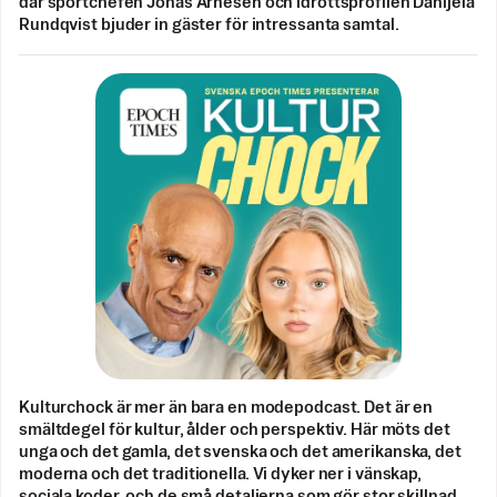
där sportchefen Jonas Arnesen och idrottsprofilen Danijela
Rundqvist bjuder in gäster för intressanta samtal.
Kulturchock är mer än bara en modepodcast. Det är en
smältdegel för kultur, ålder och perspektiv. Här möts det
unga och det gamla, det svenska och det amerikanska, det
moderna och det traditionella. Vi dyker ner i vänskap,
sociala koder, och de små detaljerna som gör stor skillnad