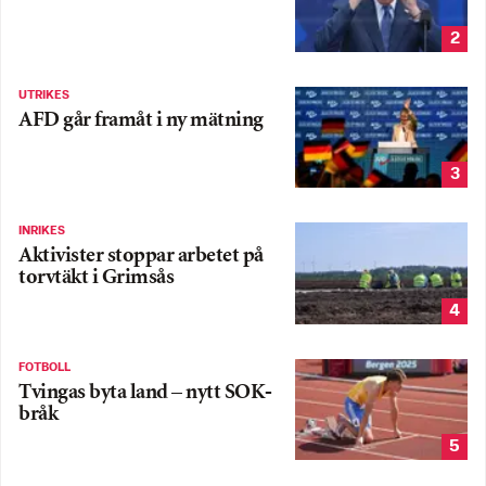
2
UTRIKES
AFD går framåt i ny mätning
3
INRIKES
Aktivister stoppar arbetet på
torvtäkt i Grimsås
4
FOTBOLL
Tvingas byta land – nytt SOK-
bråk
5