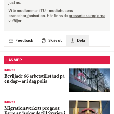
just nu.
Vi är medlemmar i TU – mediehusens
branschorganisation. Här finns de
pressetiska reglerna
vi följer.
Feedback
Skriv ut
Dela
LÄS MER
INRIKES
Beviljade 66 arbetstillstånd på
en dag – är i dag polis
INRIKES
Migrationsverkets prognos:
Färre asylsökande till Sverige i