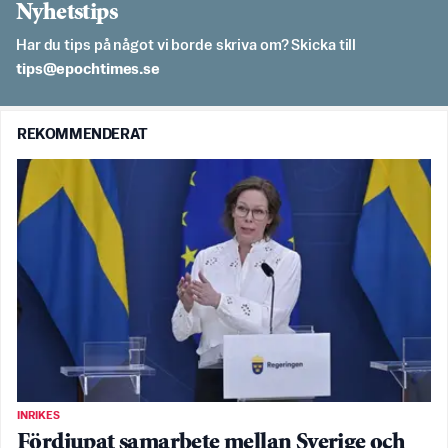
Nyhetstips
Har du tips på något vi borde skriva om? Skicka till
es.semithcope@spit
REKOMMENDERAT
INRIKES
Fördjupat samarbete mellan Sverige och