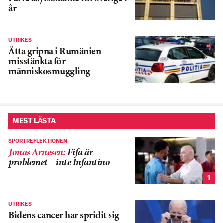
år
UTRIKES
Åtta gripna i Rumänien –
misstänkta för
människosmuggling
MEST LÄSTA
SPORTREFLEKTIONEN
Jonas Arnesen
:
Fifa är
problemet – inte Infantino
1
UTRIKES
Bidens cancer har spridit sig