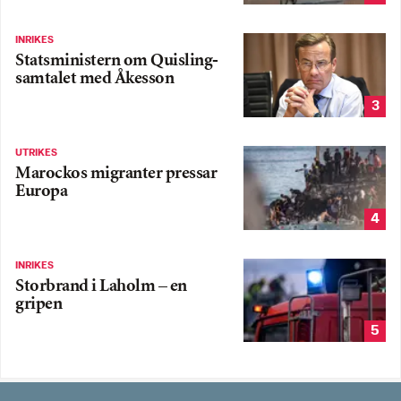
INRIKES
Statsministern om Quisling-
samtalet med Åkesson
3
UTRIKES
Marockos migranter pressar
Europa
4
INRIKES
Storbrand i Laholm – en
gripen
5