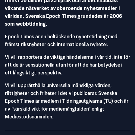
finns i 36 länder på 23 språk och är det snabbast
växande nätverket av oberoende nyhetsmedier i
världen. Svenska Epoch Times grundades år 2006
som webbtidning.
Epoch Times är en heltäckande nyhetstidning med
främst riksnyheter och internationella nyheter.
Vi vill rapportera de viktiga händelserna i vår tid, inte för
att de är sensationella utan för att de har betydelse i
ett långsiktigt perspektiv.
Vi vill upprätthålla universella mänskliga värden,
rättigheter och friheter i det vi publicerar. Svenska
Epoch Times är medlem i Tidningsutgivarna (TU) och är
av ”särskild vikt för mediemångfalden” enligt
Mediestödsnämnden.