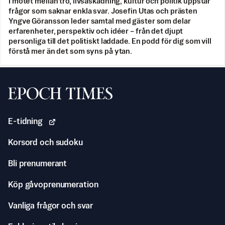
I mötet mellan tro, livsåskådning, kultur och politik uppstår
frågor som saknar enkla svar. Josefin Utas och prästen
Yngve Göransson leder samtal med gäster som delar
erfarenheter, perspektiv och idéer – från det djupt
personliga till det politiskt laddade. En podd för dig som vill
förstå mer än det som syns på ytan.
Svenska Epoch Times
E-tidning
Korsord och sudoku
Bli prenumerant
Köp gåvoprenumeration
Vanliga frågor och svar