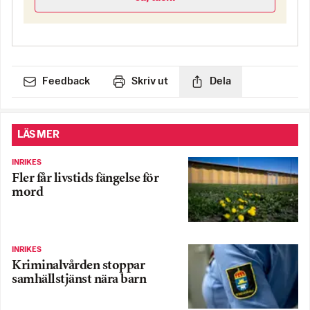
Feedback
Skriv ut
Dela
LÄS MER
INRIKES
Fler får livstids fängelse för
mord
INRIKES
Kriminalvården stoppar
samhällstjänst nära barn