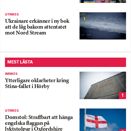
UTRIKES
Ukrainare erkänner i ny bok
att de låg bakom attentatet
mot Nord Stream
MEST LÄSTA
INRIKES
Ytterligare oklarheter kring
Stina-fallet i Hörby
1
UTRIKES
Domstol: Straffbart att hänga
engelska flaggan på
lyktstolpar i Oxfordshire