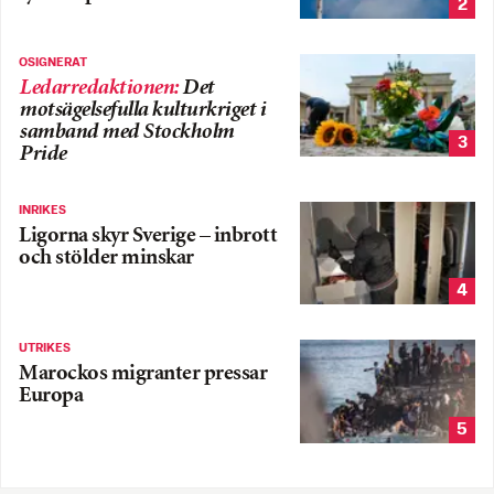
2
OSIGNERAT
Ledarredaktionen
:
Det
motsägelsefulla kulturkriget i
samband med Stockholm
3
Pride
INRIKES
Ligorna skyr Sverige – inbrott
och stölder minskar
4
UTRIKES
Marockos migranter pressar
Europa
5