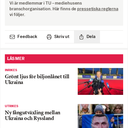
Vi är medlemmar i TU – mediehusens
branschorganisation. Här finns de
pressetiska reglerna
vi följer.
Feedback
Skriv ut
Dela
LÄS MER
INRIKES
Grönt ljus för biljonlånet till
Ukraina
UTRIKES
Ny fångutväxling mellan
Ukraina och Ryssland