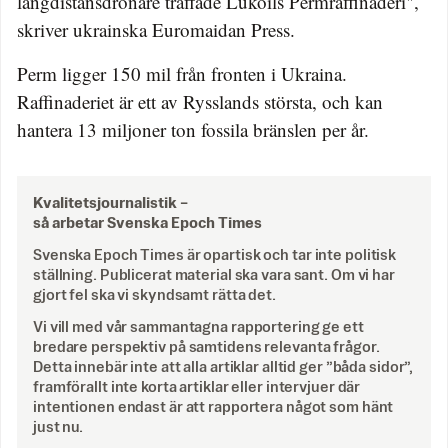
långdistansdrönare träffade Lukoils Permraffinaderi",
skriver ukrainska Euromaidan Press.
Perm ligger 150 mil från fronten i Ukraina.
Raffinaderiet är ett av Rysslands största, och kan
hantera 13 miljoner ton fossila bränslen per år.
Kvalitetsjournalistik –
så arbetar Svenska Epoch Times
Svenska Epoch Times är opartisk och tar inte politisk
ställning. Publicerat material ska vara sant. Om vi har
gjort fel ska vi skyndsamt rätta det.
Vi vill med vår sammantagna rapportering ge ett
bredare perspektiv på samtidens relevanta frågor.
Detta innebär inte att alla artiklar alltid ger ”båda sidor”,
framförallt inte korta artiklar eller intervjuer där
intentionen endast är att rapportera något som hänt
just nu.