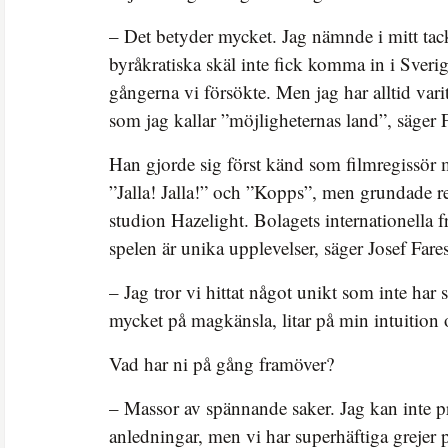
– Det betyder mycket. Jag nämnde i mitt tackt
byråkratiska skäl inte fick komma in i Sverig
gångerna vi försökte. Men jag har alltid vari
som jag kallar ”möjligheternas land”, säger F
Han gjorde sig först känd som filmregissör
”Jalla! Jalla!” och ”Kopps”, men grundade 
studion Hazelight. Bolagets internationella 
spelen är unika upplevelser, säger Josef Fares
– Jag tror vi hittat något unikt som inte har s
mycket på magkänsla, litar på min intuition 
Vad har ni på gång framöver?
– Massor av spännande saker. Jag kan inte p
anledningar, men vi har superhäftiga grejer 