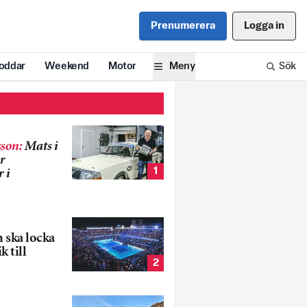
Prenumerera
Logga in
oddar
Weekend
Motor
Meny
Sök
son
:
Mats i
r
1
 i
 ska locka
k till
2