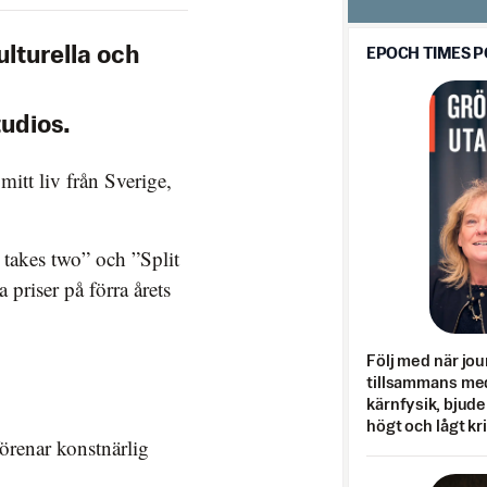
ulturella och
EPOCH TIMES 
udios.
mitt liv från Sverige,
 takes two” och ”Split
 priser på förra årets
Följ med när jou
tillsammans med
kärnfysik, bjuder
högt och lågt kr
förenar konstnärlig