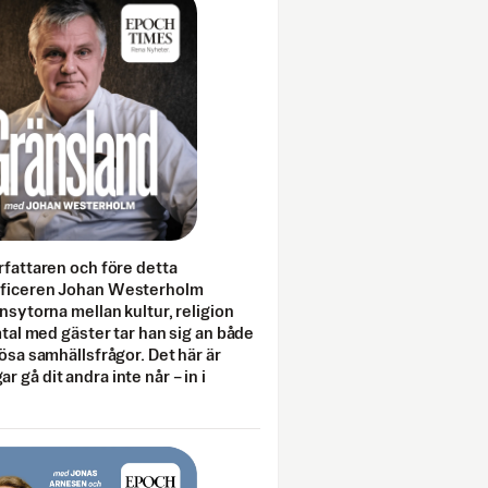
rfattaren och före detta
fficeren Johan Westerholm
onsytorna mellan kultur, religion
amtal med gäster tar han sig an både
lösa samhällsfrågor. Det här är
 gå dit andra inte når – in i