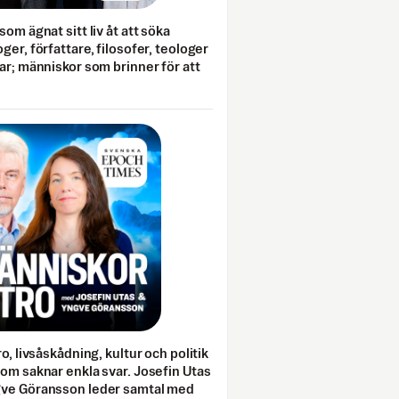
som ägnat sitt liv åt att söka
ger, författare, filosofer, teologer
ar; människor som brinner för att
o, livsåskådning, kultur och politik
som saknar enkla svar. Josefin Utas
gve Göransson leder samtal med