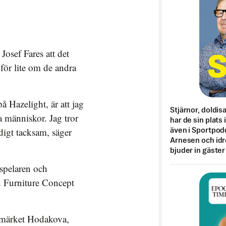
Josef Fares att det
för lite om de andra
på Hazelight, är att jag
Stjärnor, doldis
a människor. Jag tror
har de sin plats 
ldigt tacksam, säger
även i Sportpod
Arnesen och idr
bjuder in gäster
espelaren och
n Furniture Concept
rumärket Hodakova,