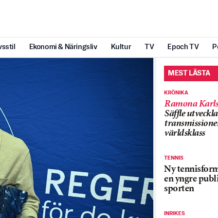
vsstil
Ekonomi & Näringsliv
Kultur
TV
Epoch TV
P
MEST LÄSTA
KRÖNIKA
Ramona Karls
Säffle utveckla
transmissioner
världsklass
TENNIS
Ny tennisform
en yngre publi
sporten
INRIKES