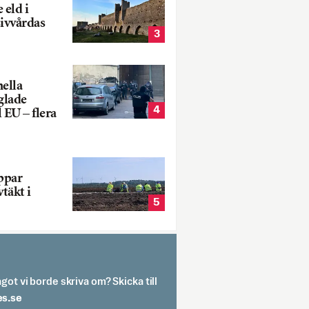
 eld i
sivvårdas
3
nella
glade
4
 EU – flera
oppar
vtäkt i
5
got vi borde skriva om? Skicka till
spit