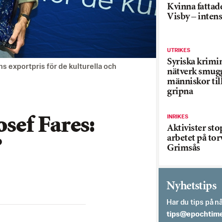
Kvinna fattade
Visby – inten
UTRIKES
Syriska krimi
s exportpris för de kulturella och
nätverk smug
människor till
gripna
INRIKES
osef Fares:
Aktivister st
arbetet på tor
”
Grimsås
Nyhetstips
Har du tips på nå
es.semithcope@