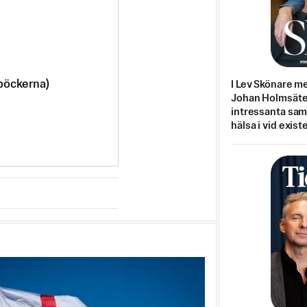
böckerna)
I Lev Skönare m
Johan Holmsäter
intressanta sa
hälsa i vid exist