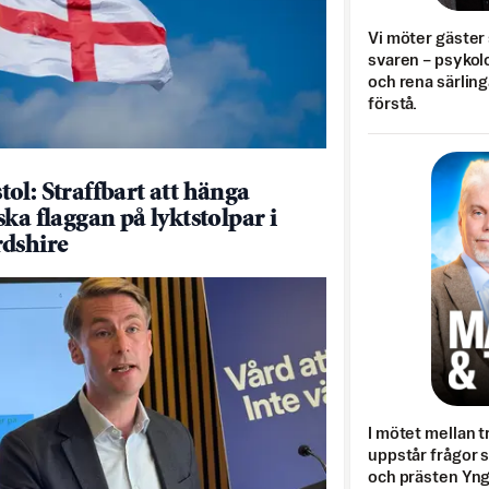
Vi möter gäster 
svaren – psykolo
och rena särling
förstå.
ol: Straffbart att hänga
ska flaggan på lyktstolpar i
dshire
I mötet mellan tr
uppstår frågor 
och prästen Yn