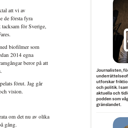
al att vi av
e de första fyra
t tacksam för Sverige,
ares.
 med biofilmer som
redan 2014 egna
framgångar beror på att
.
Journalisten, fö
underrättelseo
pelats förut. Jag går
utforskar frikti
och politik. I s
och vision.
aktuella och tid
podden som vågar
gränslandet.
rata om det nu av olika
på gång.