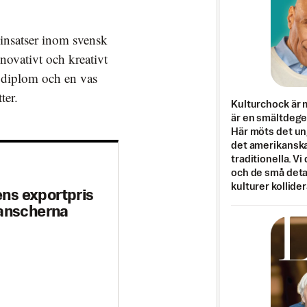
insatser inom svensk
novativt och kreativt
t diplom och en vas
ter.
Kulturchock är 
är en smältdegel
Här möts det un
det amerikanska
traditionella. Vi
och de små detal
kulturer kollider
ens exportpris
ranscherna