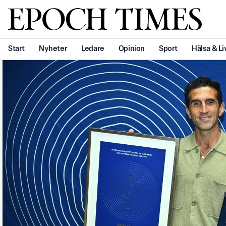
Svenska Epoch Times
Start
Nyheter
Ledare
Opinion
Sport
Hälsa & Li