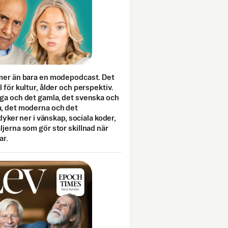
mer än bara en modepodcast. Det
 för kultur, ålder och perspektiv.
ga och det gamla, det svenska och
, det moderna och det
 dyker ner i vänskap, sociala koder,
jerna som gör stor skillnad när
ar.