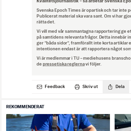
Kvalitetsjournalistik –
så arbetar Svenska Ep
Svenska Epoch Times är opartisk och tar inte pol
Publicerat material ska vara sant. Om vi har gjo
rätta det.
Vi vill med vår sammantagna rapportering ge e
på samtidens relevanta frågor. Detta innebär inte 
ger ”båda sidor”, framförallt inte korta artiklar 
intentionen endast är att rapportera något som
Vi är medlemmar i TU – mediehusens branschor
de
pressetiska reglerna
vi följer.
Feedback
Skriv ut
Dela
REKOMMENDERAT