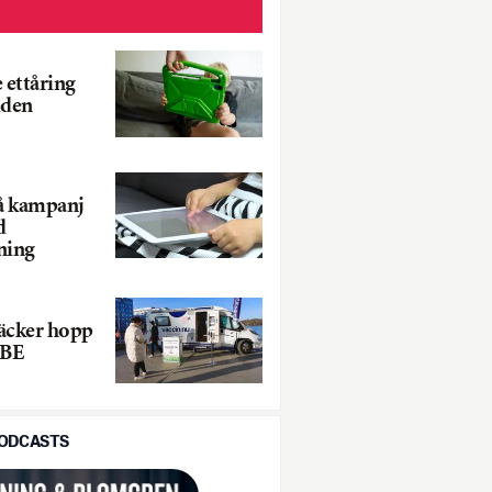
 ettåring
iden
å kampanj
d
ning
äcker hopp
TBE
PODCASTS