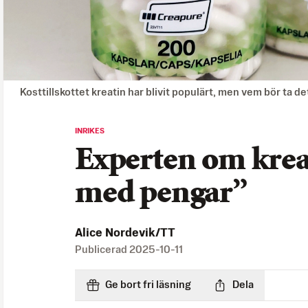
Kosttillskottet kreatin har blivit populärt, men vem bör ta d
INRIKES
Experten om kreat
med pengar”
Alice Nordevik/TT
Publicerad
2025-10-11
Ge bort fri läsning
Dela