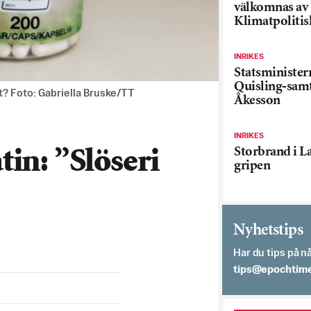
välkomnas av
Klimatpolitis
INRIKES
Statsministe
Quisling-sam
et? Foto: Gabriella Bruske/TT
Åkesson
INRIKES
Storbrand i L
in: ”Slöseri
gripen
Nyhetstips
Har du tips på nå
es.semithcope@