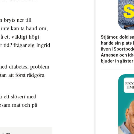
 bryts ner till
inte kan ta hand om,
å ett väldigt högt
Stjärnor, doldis
har de sin plats 
 tid? frågar sig Ingrid
även i Sportpod
Arnesen och idr
bjuder in gäster
 med diabetes, problem
an att först rådgöra
är ett slöseri med
sosam mat och på