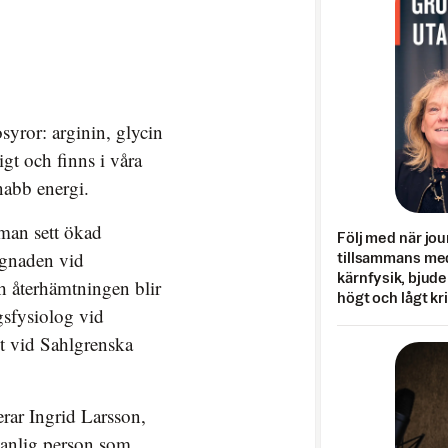
osyror: arginin, glycin
igt och finns i våra
snabb energi.
 man sett ökad
Följ med när jou
ggnaden vid
tillsammans med
kärnfysik, bjuder
h återhämtningen blir
högt och lågt kr
ngsfysiolog vid
t vid Sahlgrenska
erar Ingrid Larsson,
 vanlig person som