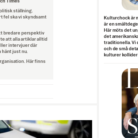
och Times
itisk ställning.
rt fel ska vi skyndsamt
Kulturchock är 
är en smältdegel
Här möts det un
tt bredare perspektiv
det amerikanska
att alla artiklar alltid
traditionella. Vi
eller intervjuer där
och de små detal
 hänt just nu.
kulturer kollider
ganisation. Här finns