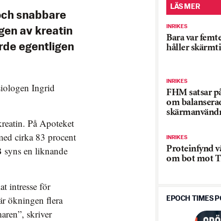
LÄS MER
 och snabbare
INRIKES
gen av kreatin
Bara var femte
orde egentligen
håller skärmt
INRIKES
siologen Ingrid
FHM satsar p
om balansera
skärmanvänd
reatin. På Apoteket
 med cirka 83 procent
INRIKES
Proteinfynd v
B syns en liknande
om bot mot 
t intresse för
a är ökningen flera
EPOCH TIMES 
ren”, skriver