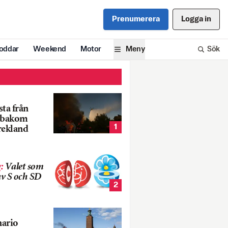
Prenumerera
Logga in
oddar
Weekend
Motor
Meny
Sök
ta från
k bakom
1
rekland
g
:
Valet som
v S och SD
2
nario