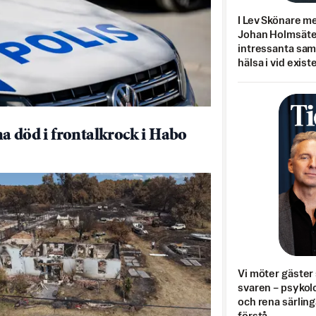
I Lev Skönare m
Johan Holmsäter
intressanta sa
hälsa i vid exist
a död i frontalkrock i Habo
Vi möter gäster 
svaren – psykolo
och rena särling