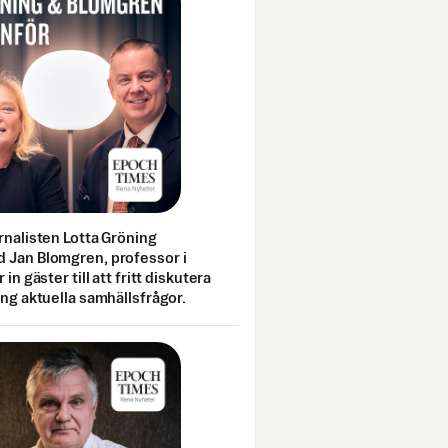
rnalisten Lotta Gröning
 Jan Blomgren, professor i
 in gäster till att fritt diskutera
ing aktuella samhällsfrågor.