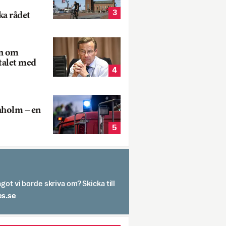
3
ka rådet
rn om
talet med
4
aholm – en
5
got vi borde skriva om? Skicka till
spit