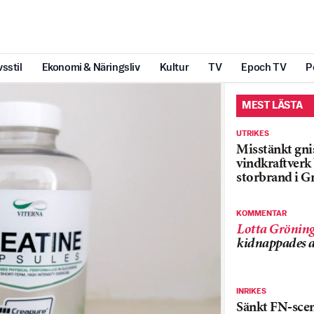
vsstil
Ekonomi & Näringsliv
Kultur
TV
Epoch TV
P
MEST LÄSTA
UTRIKES
Misstänkt gnis
vindkraftver
storbrand i G
KOMMENTAR
Lotta Grönin
kidnappades a
INRIKES
Sänkt FN-sce