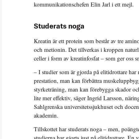
kommunikationschefen Elin Jarl i ett mejl.
Studerats noga
Kreatin är ett protein som består av tre amin
och metionin. Det tillverkas i kroppen naturl
celler i form av kreatinfosfat – som ger oss 
– I studier som är gjorda på elitidrottare har
prestation, man kan förbättra muskeluppby
styrketräning, man kan förebygga skador oc
lite mer effektiv, säger Ingrid Larsson, näri
Sahlgrenska universitetssjukhuset och docen
akademin.
Tillskottet har studerats noga – men, poängt
studierna har gjorts just på elitidrottare. En