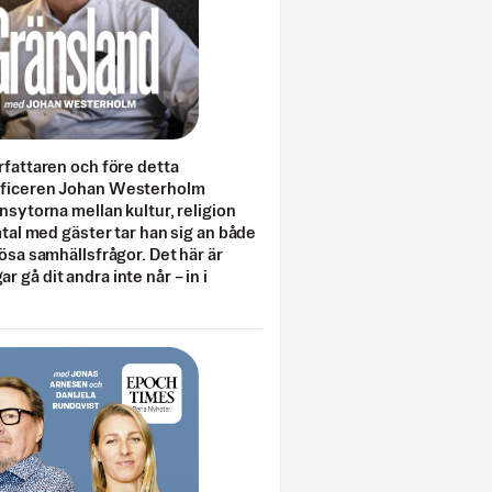
rfattaren och före detta
fficeren Johan Westerholm
onsytorna mellan kultur, religion
amtal med gäster tar han sig an både
lösa samhällsfrågor. Det här är
 gå dit andra inte når – in i