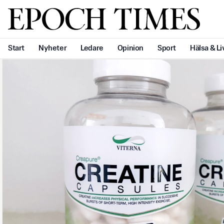
Svenska Epoch Times
Start
Nyheter
Ledare
Opinion
Sport
Hälsa & Li