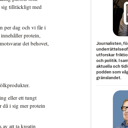
 sig tillräckligt med
n per dag och vi får i
innehåller protein,
 motsvarar det behovet,
Journalisten, fö
underrättelseo
utforskar frikti
och politik. I s
aktuella och tid
podden som vågar
gränslandet.
jölkprodukter.
g eller ett tungt
r då i sig mer protein
av att ta kreatin