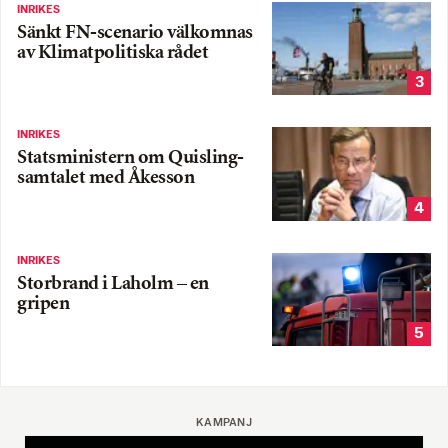
INRIKES
Sänkt FN-scenario välkomnas
av Klimatpolitiska rådet
3
INRIKES
Statsministern om Quisling-
samtalet med Åkesson
4
INRIKES
Storbrand i Laholm – en
gripen
5
KAMPANJ