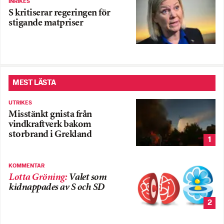
INRIKES
S kritiserar regeringen för
stigande matpriser
MEST LÄSTA
UTRIKES
Misstänkt gnista från
vindkraftverk bakom
storbrand i Grekland
1
KOMMENTAR
Lotta Gröning
:
Valet som
kidnappades av S och SD
2