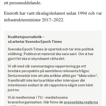
ett pressmeddelande.
Eneroth har varit riksdagsledamot sedan 1994 och var
infrastrukturminister 2017–2022.
Kvalitetsjournalistik –
så arbetar Svenska Epoch Times
Svenska Epoch Times är opartisk och tar inte politisk
ställning. Publicerat material ska vara sant. Om vi har
gjort fel ska vi skyndsamt rätta det.
Vi vill med vår sammantagna rapportering ge ett
bredare perspektiv på samtidens relevanta frågor.
Detta innebär inte att alla artiklar alltid ger ”båda sidor”,
framförallt inte korta artiklar eller intervjuer där
intentionen endast är att rapportera något som hänt
just nu.
Vi är medlemmar i TU – mediehusens
branschorganisation. Här finns de
pressetiska reglerna