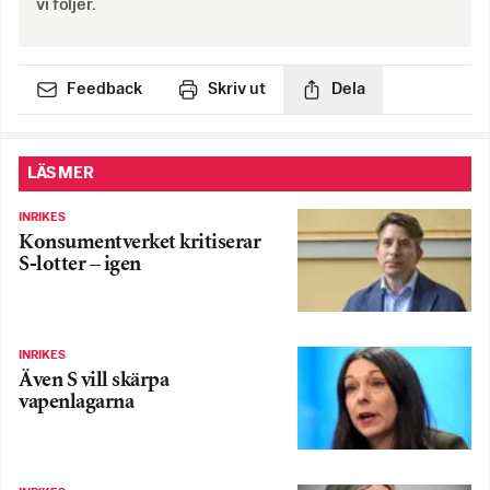
vi följer.
Feedback
Skriv ut
Dela
LÄS MER
INRIKES
Konsumentverket kritiserar
S-lotter – igen
INRIKES
Även S vill skärpa
vapenlagarna