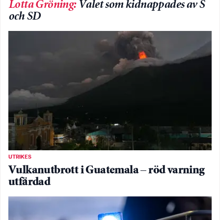
Lotta Gröning
:
Valet som kidnappades av S
och SD
UTRIKES
Vulkanutbrott i Guatemala – röd varning
utfärdad