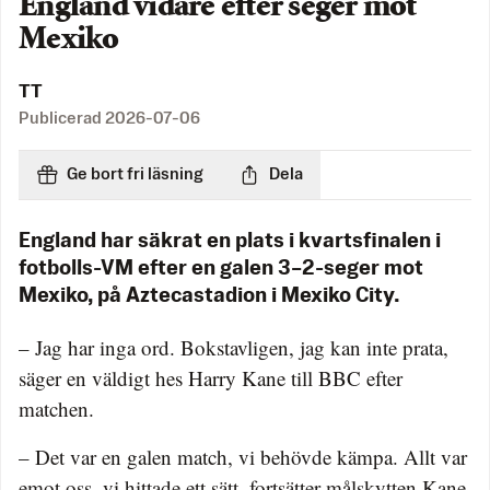
England vidare efter seger mot
Mexiko
TT
Publicerad
2026-07-06
Ge bort fri läsning
Dela
England har säkrat en plats i kvartsfinalen i
fotbolls-VM efter en galen 3–2-seger mot
Mexiko, på Aztecastadion i Mexiko City.
– Jag har inga ord. Bokstavligen, jag kan inte prata,
säger en väldigt hes Harry Kane till BBC efter
matchen.
– Det var en galen match, vi behövde kämpa. Allt var
emot oss, vi hittade ett sätt, fortsätter målskytten Kane.