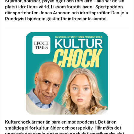
Stjärnor, doldisar, psykologer och forskare – alla har de sin
plats i idrottens värld. Liksom förstås även i Sportpodden
där sportchefen Jonas Arnesen och idrottsprofilen Danijela
Rundqvist bjuder in gäster för intressanta samtal.
Kulturchock är mer än bara en modepodcast. Det är en
smältdegel för kultur, ålder och perspektiv. Här möts det