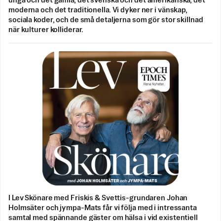
unga och det gamla, det svenska och det amerikanska, det
moderna och det traditionella. Vi dyker ner i vänskap,
sociala koder, och de små detaljerna som gör stor skillnad
när kulturer kolliderar.
I Lev Skönare med Friskis & Svettis-grundaren Johan
Holmsäter och jympa-Mats får vi följa med i intressanta
samtal med spännande gäster om hälsa i vid existentiell