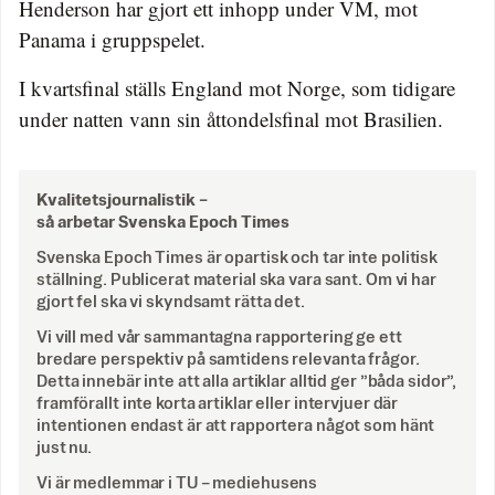
Henderson har gjort ett inhopp under VM, mot
Panama i gruppspelet.
I kvartsfinal ställs England mot Norge, som tidigare
under natten vann sin åttondelsfinal mot Brasilien.
Kvalitetsjournalistik –
så arbetar Svenska Epoch Times
Svenska Epoch Times är opartisk och tar inte politisk
ställning. Publicerat material ska vara sant. Om vi har
gjort fel ska vi skyndsamt rätta det.
Vi vill med vår sammantagna rapportering ge ett
bredare perspektiv på samtidens relevanta frågor.
Detta innebär inte att alla artiklar alltid ger ”båda sidor”,
framförallt inte korta artiklar eller intervjuer där
intentionen endast är att rapportera något som hänt
just nu.
Vi är medlemmar i TU – mediehusens