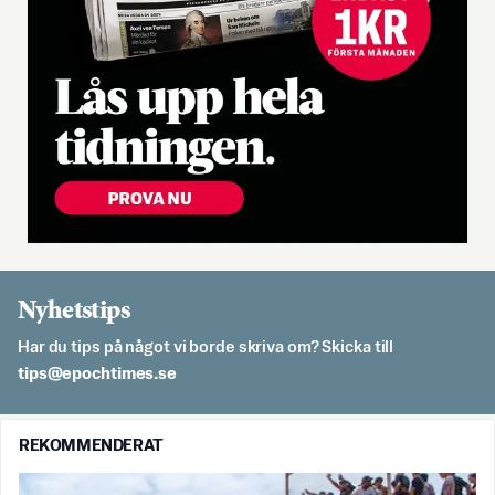
Nyhetstips
Har du tips på något vi borde skriva om? Skicka till
es.semithcope@spit
REKOMMENDERAT