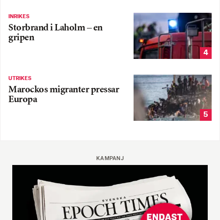
INRIKES
Storbrand i Laholm – en
gripen
4
UTRIKES
Marockos migranter pressar
Europa
5
KAMPANJ