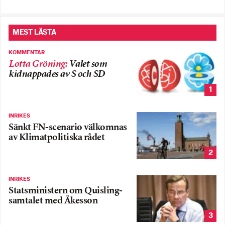
MEST LÄSTA
KOMMENTAR
Lotta Gröning
:
Valet som
kidnappades av S och SD
1
INRIKES
Sänkt FN-scenario välkomnas
av Klimatpolitiska rådet
2
INRIKES
Statsministern om Quisling-
samtalet med Åkesson
3